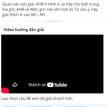
Quan sát tam giác AHB ở Hình 6. a) Hãy cho biết trong
hai góc AHB và ABH, góc nào lớn hơn b) Từ câu a, hãy
giải thích vì sao AB > AH.
QUẢNG CÁO
Video hướng dẫn giải
Lựa chọn câu để xem lời giải nhanh hơn