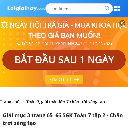
💥 NGÀY HỘI TRẢ GIÁ - MUA KHOÁ HỌC
THEO GIÁ BẠN MUỐN❗
🎯 LỚP 1-12 TẠI TUYENSINH247 (TỪ 10-12/08)
BẮT ĐẦU SAU 1 NGÀY
XEM CHI TIẾT
Trang chủ
Toán 7, giải toán lớp 7 chân trời sáng tạo
Giải mục 3 trang 65, 66 SGK Toán 7 tập 2 - Chân
trời sáng tạo