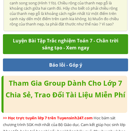
cạnh song song (Hình 11b). Chiều rộng của thanh nẹp gỗ là
khoảng cách giữa hai cạnh đó. Hãy cho biết có phải chiều rộng
của thanh nẹp gỗ là khoảng cách ngắn nhất từ một điểm trên
cạnh này dến một điểm trên cạnh kia không. b) Muốn đo chiều
rộng của thanh nẹp, ta phải đặt thước như thế nào ? Vì sao?
Luyện Bài Tập Trắc nghiệm Toán 7 - Chân trời
sáng tạo - Xem ngay
Báo lỗi - Góp ý
Tham Gia Group Dành Cho Lớp 7
Chia Sẻ, Trao Đổi Tài Liệu Miễn Phí
>> Học trực tuyến lớp 7 trên Tuyensinh247.com
Học bám sát
chương trình SGK mới nhất của Bộ Giáo dục. Cam kết giúp học sinh lớp