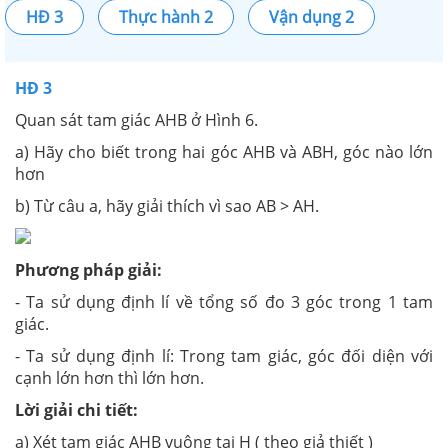
HĐ 3
Thực hành 2
Vận dụng 2
HĐ 3
Quan sát tam giác AHB ở Hình 6.
a) Hãy cho biết trong hai góc AHB và ABH, góc nào lớn
hơn
b) Từ câu a, hãy giải thích vì sao AB > AH.
Phương pháp giải:
- Ta sử dụng định lí về tổng số đo 3 góc trong 1 tam
giác.
- Ta sử dụng định lí: Trong tam giác, góc đối diện với
cạnh lớn hơn thì lớn hơn.
Lời giải chi tiết:
a) Xét tam giác AHB vuông tại H ( theo giả thiết )