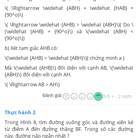
\( \Rightarrow \widehat {ABH} + \widehat {HAB} =
{90^o}\)
\( \Rightarrow \widehat {AHB} > \widehat {ABH}\)( Do \
(\widehat {AHB} = {90^o}\) và \(\widehat {ABH} <
{90^o}\))
b) Xét tam giác AHB có:
\(\widehat {AHB} > \widehat {ABH}\)( chứng minh a )
Mà \(\widehat {AHB}\) đối diện với cạnh AB, \(\widehat
{ABH}\) đối diện với cạnh AH.
\( \Rightarrow AB > AH\)
Đánh giá:
(5/5 ⭐ - 2 lượt)
Thực hành 2
Trong Hình 8, tìm đường vuông góc và đường xiên kẻ
từ điểm A đến đường thẳng BF. Trong số các đường
này, đường nào ngắn nhất ?