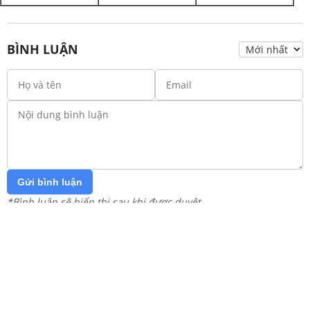
BÌNH LUẬN
Gửi bình luận
*Bình luận sẽ hiển thị sau khi được duyệt
Hãy trở thành người đầu tiên bình luận!
Trang chủ
Lớp 12
Lớp 11