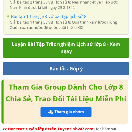
Giải bài tập 2 trang 38 VBT lịch sử 8: Nêu nhận xét về Hiệp ước
Nam Kinh được kí kết ngày 29-8-1842
Bài tập 1 trang 38 vở bài tập lịch sử 8
Giải bài tập 1 trang 38 VBT lịch sử 8: Quá trình xâm lược Trung
Quốc của các nước đế quốc cuối thế kỉ XIX
Luyện Bài Tập Trắc nghiệm Lịch sử lớp 8 - Xem
ngay
Báo lỗi - Góp ý
Tham Gia Group Dành Cho Lớp 8
Chia Sẻ, Trao Đổi Tài Liệu Miễn Phí
>> Học trực tuyến lớp 8 trên Tuyensinh247.com
Học bám sát