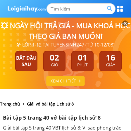
💥 NGÀY HỘI TRẢ GIÁ - MUA KHOÁ HỌC
THEO GIÁ BẠN MUỐN❗
🎯 LỚP 1-12 TẠI TUYENSINH247 (TỪ 10-12/08)
02
01
15
BẮT ĐẦU
SAU
GIỜ
PHÚT
GIÂY
XEM CHI TIẾT
Trang chủ
Giải vở bài tập Lịch sử 8
Bài tập 5 trang 40 vở bài tập lịch sử 8
Giải bài tập 5 trang 40 VBT lịch sử 8: Vì sao phong trào