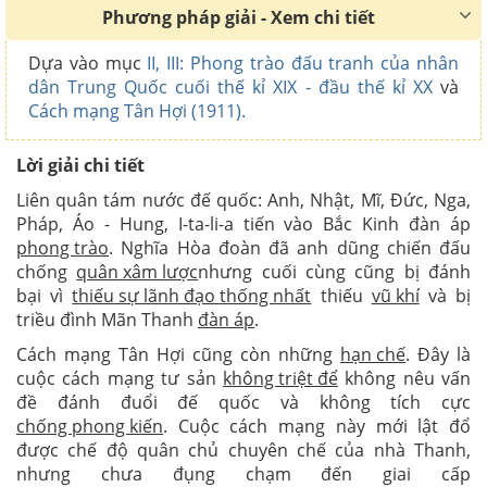
Phương pháp giải - Xem chi tiết
Dựa vào mục
II, III: Phong trào đấu tranh của nhân
dân Trung Quốc cuối thế kỉ XIX - đầu thế kỉ XX
và
Cách mạng Tân Hợi (1911).
Lời giải chi tiết
Liên quân tám nước đế quốc: Anh, Nhật, Mĩ, Đức, Nga,
Pháp, Áo - Hung, I-ta-li-a tiến vào Bắc Kinh đàn áp
phong trào
. Nghĩa Hòa đoàn đã anh dũng chiến đấu
chống
quân xâm lược
nhưng cuối cùng cũng bị đánh
bại vì
thiếu sự lãnh đạo thống nhất
thiếu
vũ khí
và bị
triều đình Mãn Thanh
đàn áp
.
Cách mạng Tân Hợi cũng còn những
hạn chế
. Đây là
cuộc cách mạng tư sản
không triệt để
không nêu vấn
đề đánh đuổi đế quốc và không tích cực
chống phong kiến
. Cuộc cách mạng này mới lật đổ
được chế độ quân chủ chuyên chế của nhà Thanh,
nhưng chưa đụng chạm đến giai cấp