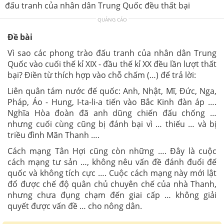
đấu tranh của nhân dân Trung Quốc đều thất bại
QUẢNG CÁO
Đề bài
Vì sao các phong trào đấu tranh của nhân dân Trung
Quốc vào cuối thế kỉ XIX - đầu thế kỉ XX đều lần lượt thất
bại? Điền từ thích hợp vào chỗ chấm (…) để trả lời:
Liên quân tám nước đế quốc: Anh, Nhật, Mĩ, Đức, Nga,
Pháp, Áo - Hung, I-ta-li-a tiến vào Bắc Kinh đàn áp ….
Nghĩa Hòa đoàn đã anh dũng chiến đấu chống …
nhưng cuối cùng cũng bị đánh bại vì … thiếu … và bị
triều đình Mãn Thanh ….
Cách mạng Tân Hợi cũng còn những …. Đây là cuộc
cách mạng tư sản …, không nêu vấn đề đánh đuổi đế
quốc và không tích cực …. Cuộc cách mạng này mới lật
đổ được chế độ quân chủ chuyên chế của nhà Thanh,
nhưng chưa đụng chạm đến giai cấp … không giải
quyết được vấn đề … cho nông dân.