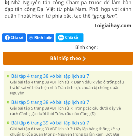
b)
Nhà Nguyên tấn công Cham-pa trước để làm bàn
đạp tấn công Đại Việt từ phía Nam. Phối hợp với cánh
quân Thoát Hoan từ phía bắc, tạo thế
“gọng kìm”.
Loigiaihay.com
Chia sẻ
Chia sẻ
Bình luận
Bình chọn:
Bài tiếp theo
Bài tập 4 trang 38 vở bài tập lịch sử 7
Giải bài tập 4 trang 38 VBT lịch sử 7: Đánh dấu x vào ô trống câu
trả lời sai về biểu hiện nhà Trần tích cực chuẩn bị chống quân
Nguyên
Bài tập 5 trang 38 vở bài tập lịch sử 7
Giải bài tập 5 trang 38 VBT lịch sử 7: Trong các câu dưới đây về
cách đánh giặc dưới thời Trần, câu nào đúng (Đ)
Bài tập 6 trang 39 vở bài tập lịch sử 7
Giải bài tập 6 trang 39 VBT lịch sử 7: Hãy lập bảng thống kê sự
chuẩn bị của quân Mông - Nguyên trong ba lần xâm lược Đại