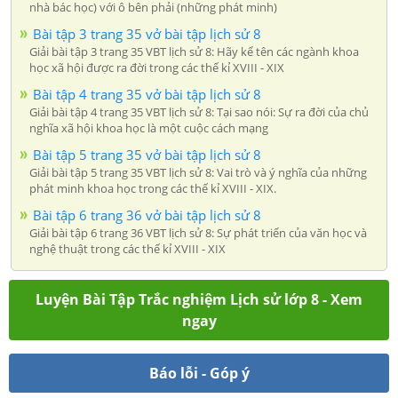
nhà bác học) với ô bên phải (những phát minh)
Bài tập 3 trang 35 vở bài tập lịch sử 8
Giải bài tập 3 trang 35 VBT lịch sử 8: Hãy kể tên các ngành khoa
học xã hội được ra đời trong các thế kỉ XVIII - XIX
Bài tập 4 trang 35 vở bài tập lịch sử 8
Giải bài tập 4 trang 35 VBT lịch sử 8: Tại sao nói: Sự ra đời của chủ
nghĩa xã hội khoa học là một cuộc cách mạng
Bài tập 5 trang 35 vở bài tập lịch sử 8
Giải bài tập 5 trang 35 VBT lịch sử 8: Vai trò và ý nghĩa của những
phát minh khoa học trong các thế kỉ XVIII - XIX.
Bài tập 6 trang 36 vở bài tập lịch sử 8
Giải bài tập 6 trang 36 VBT lịch sử 8: Sự phát triển của văn học và
nghệ thuật trong các thế kỉ XVIII - XIX
Luyện Bài Tập Trắc nghiệm Lịch sử lớp 8 - Xem
ngay
Báo lỗi - Góp ý