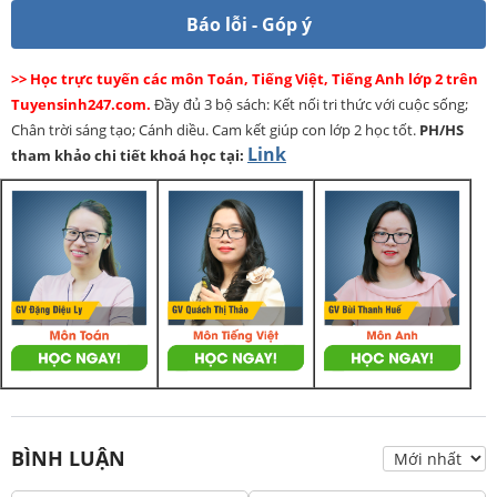
Báo lỗi - Góp ý
>> Học trực tuyến các môn Toán, Tiếng Việt, Tiếng Anh lớp 2 trên
Tuyensinh247.com.
Đầy đủ 3 bộ sách: Kết nối tri thức với cuộc sống;
Chân trời sáng tạo; Cánh diều. Cam kết giúp con lớp 2 học tốt.
PH/HS
Link
tham khảo chi tiết khoá học tại:
BÌNH LUẬN