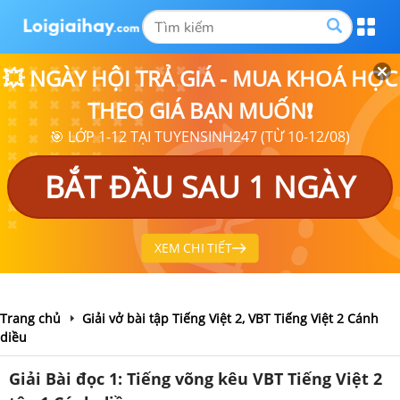
💥 NGÀY HỘI TRẢ GIÁ - MUA KHOÁ HỌC
THEO GIÁ BẠN MUỐN❗
🎯 LỚP 1-12 TẠI TUYENSINH247 (TỪ 10-12/08)
BẮT ĐẦU SAU 1 NGÀY
XEM CHI TIẾT
Trang chủ
Giải vở bài tập Tiếng Việt 2, VBT Tiếng Việt 2 Cánh
diều
Giải Bài đọc 1: Tiếng võng kêu VBT Tiếng Việt 2