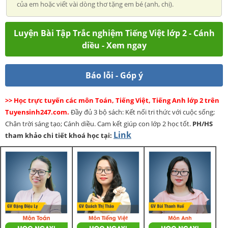
của em hoặc viết vài dòng thơ tặng em bé (anh, chị).
Luyện Bài Tập Trắc nghiệm Tiếng Việt lớp 2 - Cánh
diều - Xem ngay
Báo lỗi - Góp ý
>> Học trực tuyến các môn Toán, Tiếng Việt, Tiếng Anh lớp 2 trên
Tuyensinh247.com.
Đầy đủ 3 bộ sách: Kết nối tri thức với cuộc sống;
Chân trời sáng tạo; Cánh diều. Cam kết giúp con lớp 2 học tốt.
PH/HS
Link
tham khảo chi tiết khoá học tại: