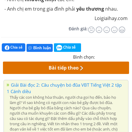
- Anh chị em trong gia đình phải
yêu thương
nhau.
Loigiaihay.com
Đánh giá:
Chia sẻ
Chia sẻ
Bình luận
Bình chọn:
Bài tiếp theo
Giải Bài đọc 2: Câu chuyện bó đũa VBT Tiếng Việt 2 tập
1 Cánh diều
Thấy các con không hòa thuận, người cha gọi họ đến, bảo họ
làm gì? Vì sao không có người con nào bẻ gãy được bó đũa.
Người cha bẻ gãy bó đũa bằng cách nào? Qua câu chuyện,
người cha muốn khuyên các con điều gì? Các dấu phẩy trong
câu sau có tác dụng gì? Đặt thêm dấu phẩy vào chỗ thích hợp
trong câu in nghiêng. Viết tin nhắn theo 1 trong 2 đề. Viết một
đoạn văn kể về 1 việc tốt em đã làm cho em bé (hoặc anh, chị)