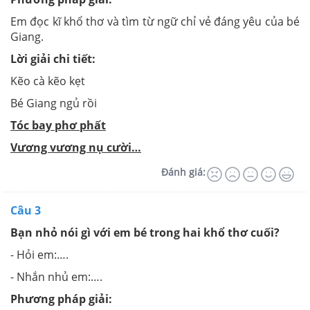
Em đọc kĩ khổ thơ và tìm từ ngữ chỉ vẻ đáng yêu của bé
Giang.
Lời giải chi tiết:
Kẽo cà kẽo kẹt
Bé Giang ngủ rồi
Tóc bay phơ phất
Vương vương nụ cười…
Đánh giá:
Câu 3
Bạn nhỏ nói gì với em bé trong hai khổ thơ cuối?
- Hỏi em:….
- Nhắn nhủ em:….
Phương pháp giải: