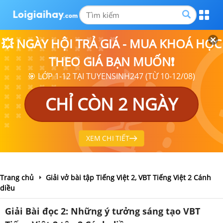
💥 NGÀY HỘI TRẢ GIÁ - MUA KHOÁ HỌC
THEO GIÁ BẠN MUỐN❗
🎯 LỚP 1-12 TẠI TUYENSINH247 (TỪ 10-12/08)
CHỈ CÒN 2 NGÀY
XEM CHI TIẾT
Trang chủ
Giải vở bài tập Tiếng Việt 2, VBT Tiếng Việt 2 Cánh
diều
Giải Bài đọc 2: Những ý tưởng sáng tạo VBT