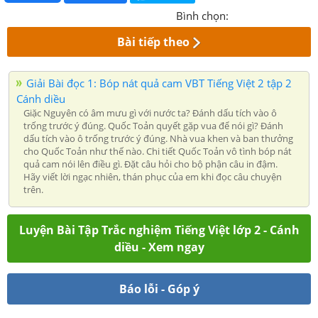
Bình chọn:
Bài tiếp theo
Giải Bài đọc 1: Bóp nát quả cam VBT Tiếng Việt 2 tập 2
Cánh diều
Giặc Nguyên có âm mưu gì với nước ta? Đánh dấu tích vào ô
trống trước ý đúng. Quốc Toản quyết gặp vua để nói gì? Đánh
dấu tích vào ô trống trước ý đúng. Nhà vua khen và ban thưởng
cho Quốc Toản như thế nào. Chi tiết Quốc Toản vô tình bóp nát
quả cam nói lên điều gì. Đặt câu hỏi cho bộ phận câu in đậm.
Hãy viết lời ngạc nhiên, thán phục của em khi đọc câu chuyện
trên.
Luyện Bài Tập Trắc nghiệm Tiếng Việt lớp 2 - Cánh
diều - Xem ngay
Báo lỗi - Góp ý