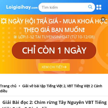
💥 NGÀY HỘI TRẢ GIÁ - MUA KHOÁ HỌC
THEO GIÁ BẠN MUỐN❗
🎯 LỚP 1-12 TẠI TUYENSINH247 (TỪ 10-12/08)
CHỈ CÒN 1 NGÀY
XEM CHI TIẾT
Trang chủ
Giải vở bài tập Tiếng Việt 2, VBT Tiếng Việt 2 Cánh
diều
Giải Bài đọc 2: Chim rừng Tây Nguyên VBT Tiếng