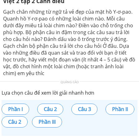
Việt 2 tập 2 Cánh diều
Gạch chân những từ ngữ tả vẻ đẹp của mặt hồ Y-ơ-pao.
Quanh hồ Y-rơ-pao có những loài chim nào. Mỗi câu
dưới đây miêu tả loài chim nào? Điền vào chỗ trống cho
phù hợp. Bộ phận câu in đậm trong các câu sau trả lời
cho câu hỏi nào? Đánh dấu vào ô trống trước ý đúng.
Gạch chân bộ phận câu trả lời cho câu hỏi Ở đâu. Dựa
vào những điều đã quan sát và trao đổi với bạn ở tiết
học trước, hãy viết một đoạn văn (ít nhất 4 – 5 câu) về đồ
vật, đồ chơi hình một loài chim (hoặc tranh ảnh loài
chim) em yêu thíc
QUẢNG CÁO
Lựa chọn câu để xem lời giải nhanh hơn
Phần I
Câu 2
Câu 3
Phần II
Câu 2
Phần III