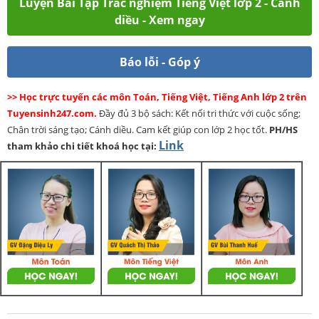
Luyện Bài Tập Trắc nghiệm Tiếng Việt lớp 2 - Cánh
diều - Xem ngay
Báo lỗi - Góp ý
>> Học trực tuyến các môn Toán, Tiếng Việt, Tiếng Anh lớp 2 trên
Tuyensinh247.com.
Đầy đủ 3 bộ sách: Kết nối tri thức với cuộc sống;
Chân trời sáng tạo; Cánh diều. Cam kết giúp con lớp 2 học tốt.
PH/HS
Link
tham khảo chi tiết khoá học tại: