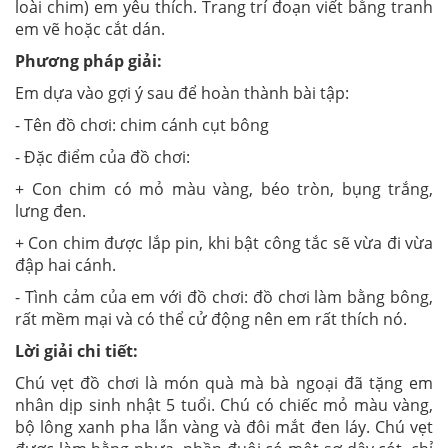
loài chim) em yêu thích. Trang trí đoạn viết bằng tranh
em vẽ hoặc cắt dán.
Phương pháp giải:
Em dựa vào gợi ý sau để hoàn thành bài tập:
- Tên đồ chơi: chim cánh cụt bông
- Đặc điểm của đồ chơi:
+ Con chim có mỏ màu vàng, béo tròn, bụng trắng,
lưng đen.
+ Con chim được lắp pin, khi bật công tắc sẽ vừa đi vừa
đập hai cánh.
- Tình cảm của em với đồ chơi: đồ chơi làm bằng bông,
rất mềm mại và có thể cử động nên em rất thích nó.
Lời giải chi tiết:
Chú vẹt đồ chơi là món quà mà bà ngoại đã tặng em
nhân dịp sinh nhật 5 tuổi. Chú có chiếc mỏ màu vàng,
bộ lông xanh pha lẫn vàng và đôi mắt đen láy. Chú vẹt