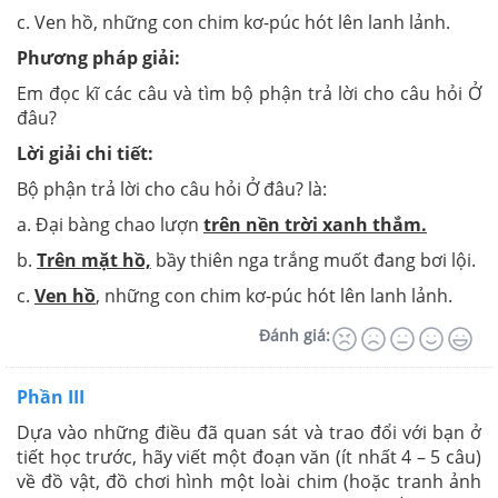
c. Ven hồ, những con chim kơ-púc hót lên lanh lảnh.
Phương pháp giải:
Em đọc kĩ các câu và tìm bộ phận trả lời cho câu hỏi Ở
đâu?
Lời giải chi tiết:
Bộ phận trả lời cho câu hỏi Ở đâu? là:
a. Đại bàng chao lượn
trên nền trời xanh thắm.
b.
Trên mặt hồ,
bầy thiên nga trắng muốt đang bơi lội.
c.
Ven hồ
, những con chim kơ-púc hót lên lanh lảnh.
Đánh giá:
Phần III
Dựa vào những điều đã quan sát và trao đổi với bạn ở
tiết học trước, hãy viết một đoạn văn (ít nhất 4 – 5 câu)
về đồ vật, đồ chơi hình một loài chim (hoặc tranh ảnh