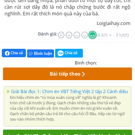
được làm bằng nhựa, phần đuôi có một sợ dây cót, chỉ
cần rút sợi dây đó là nó chập chững bước đi rất ngộ
nghĩnh. Em rất thích món quà này của bà.
Loigiaihay.com
Đánh giá:
(4.6/5 ⭐ - 3 lượt)
Chia sẻ
Chia sẻ
Bình luận
Bình chọn:
Bài tiếp theo
Giải Bài đọc 1: Chim én VBT Tiếng Việt 2 tập 2 Cánh diều
Em hiểu chim én “rủ mùa xuân cùng về” nghĩa là gì? Khoanh
tròn chữ cái trước ý đúng. Gạch chân những câu thơ tả vẻ đẹp
của cây cối khi xuân về. Em muốn chim én nói gì khi xuân về.
Gạch chân bộ phận câu trả lời cho câu hỏi Ở đâu. Xếp các từ ngữ
sau vào nhóm thích hợp.