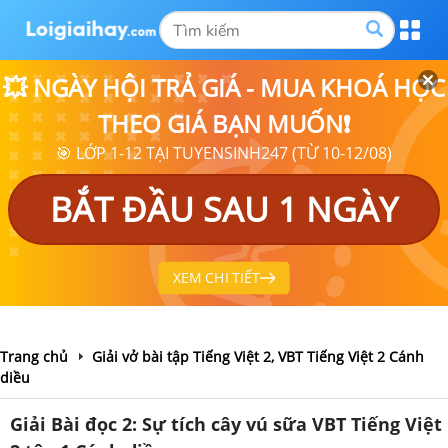
💥 NGÀY HỘI TRẢ GIÁ - MUA KHOÁ HỌC
THEO GIÁ BẠN MUỐN❗
🎯 LỚP 1-12 TẠI TUYENSINH247 (TỪ 10-12/08)
BẮT ĐẦU SAU 1 NGÀY
XEM CHI TIẾT
Trang chủ
Giải vở bài tập Tiếng Việt 2, VBT Tiếng Việt 2 Cánh
diều
Giải Bài đọc 2: Sự tích cây vú sữa VBT Tiếng Việt