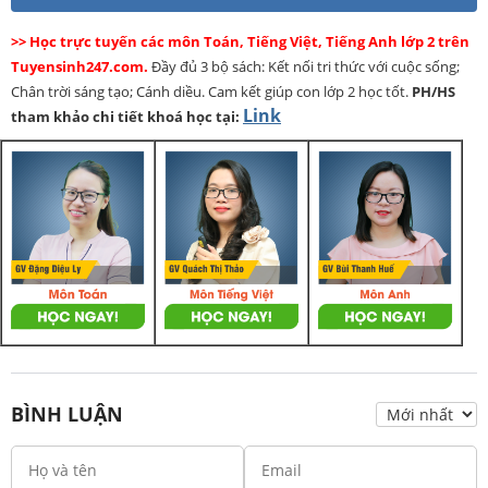
>> Học trực tuyến các môn Toán, Tiếng Việt, Tiếng Anh lớp 2 trên
Tuyensinh247.com.
Đầy đủ 3 bộ sách: Kết nối tri thức với cuộc sống;
Chân trời sáng tạo; Cánh diều. Cam kết giúp con lớp 2 học tốt.
PH/HS
Link
tham khảo chi tiết khoá học tại:
BÌNH LUẬN