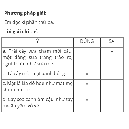
Phương pháp giải:
Em đọc kĩ phần thứ ba.
Lời giải chi tiết:
Ý
ĐÚNG
SAI
a. Trái cây vừa chạm môi cậu,
v
một dòng sữa trắng trào ra,
ngọt thơm như sữa mẹ.
b. Lá cây một mặt xanh bóng.
v
c. Mặt lá kia đỏ hoe như mắt mẹ
v
khóc chờ con.
d. Cây xòa cành ôm cậu, như tay
v
mẹ âu yếm vỗ về.