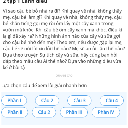
2 tập 1 Cánh diều
Vì sao cậu bé bỏ nhà ra đi? Khi quay về nhà, không thấy
mẹ, cậu bé làm gì? Khi quay về nhà, không thấy mẹ, cậu
bé khản tiếng gọi mẹ rồi ôm lấy một cây xanh trong
vườn mà khóc. Khi cậu bé ôm cây xanh mà khóc, điều kì
lạ gì đã xảy ra? Những hình ảnh nào của cây vú sữa gợi
cho cậu bé nhớ đến mẹ? Theo em, nếu được gặp lại mẹ,
cậu bé sẽ nói lời xin lỗi thế nào? Mẹ sẽ an ủi cậu thế nào?
Dựa theo truyện Sự tích cây vú sữa, hãy cùng bạn hỏi
đáp theo mẫu câu Ai thế nào? Dựa vào những điều vừa
kể ở bài tậ
QUẢNG CÁO
Lựa chọn câu để xem lời giải nhanh hơn
Phần I
Câu 2
Câu 3
Câu 4
Phần II
Câu 2
Phần III
Phần IV