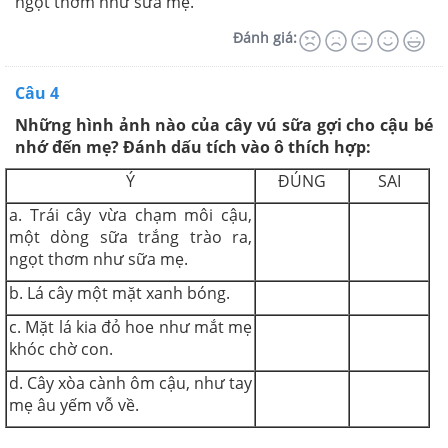
ngọt thơm như sữa mẹ.
Đánh giá:
Câu 4
Những hình ảnh nào của cây vú sữa gợi cho cậu bé
nhớ đến mẹ? Đánh dấu tích vào ô thích hợp:
Ý
ĐÚNG
SAI
a. Trái cây vừa chạm môi cậu,
một dòng sữa trắng trào ra,
ngọt thơm như sữa mẹ.
b. Lá cây một mặt xanh bóng.
c. Mặt lá kia đỏ hoe như mắt mẹ
khóc chờ con.
d. Cây xòa cành ôm cậu, như tay
mẹ âu yếm vỗ về.