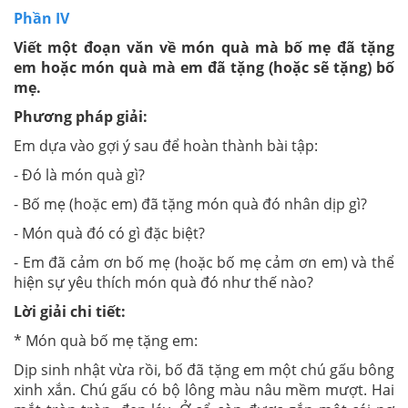
Phần IV
Viết một đoạn văn về món quà mà bố mẹ đã tặng
em hoặc món quà mà em đã tặng (hoặc sẽ tặng) bố
mẹ.
Phương pháp giải:
Em dựa vào gợi ý sau để hoàn thành bài tập:
- Đó là món quà gì?
- Bố mẹ (hoặc em) đã tặng món quà đó nhân dịp gì?
- Món quà đó có gì đặc biệt?
- Em đã cảm ơn bố mẹ (hoặc bố mẹ cảm ơn em) và thể
hiện sự yêu thích món quà đó như thế nào?
Lời giải chi tiết:
* Món quà bố mẹ tặng em:
Dịp sinh nhật vừa rồi, bố đã tặng em một chú gấu bông
xinh xắn. Chú gấu có bộ lông màu nâu mềm mượt. Hai