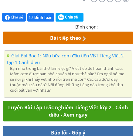
Chia sẻ
Chia sẻ
Bình luận
Bình chọn:
Bài tiếp theo
Giải Bài đọc 1: Nấu bữa cơm đầu tiên VBT Tiếng Việt 2
tập 1 Cánh diều
Bạn nhỏ trong bài thơ làm việc gì? Viết tiếp để hoàn thành câu.
Mâm cơm được bạn nhỏ chuẩn bị như thế nào? Em nghĩ bố mẹ
sẽ nói gì khi thấy vết nhọ nồi trên má con? Các câu dưới đây
thuộc mẫu câu nào? Nối đúng. Những tiếng nào trong khổ thơ
cuối bắt vần với nhau?
Luyện Bài Tập Trắc nghiệm Tiếng Việt lớp 2 - Cánh
diều - Xem ngay
Báo lỗi - Góp ý