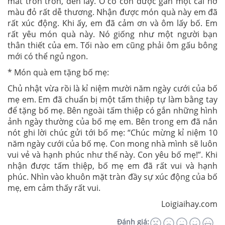
mắt tròn tròn, đen láy. Ở cổ còn được gắn một cái nơ
màu đỏ rất dễ thương. Nhận được món quà này em đã
rất xúc động. Khi ấy, em đã cảm ơn và ôm lấy bố. Em
rất yêu món quà này. Nó giống như một người bạn
thân thiết của em. Tối nào em cũng phải ôm gấu bông
mới có thể ngủ ngon.
* Món quà em tặng bố mẹ:
Chủ nhật vừa rồi là kỉ niệm mười năm ngày cưới của bố
mẹ em. Em đã chuẩn bị một tấm thiệp tự làm bằng tay
để tặng bố mẹ. Bên ngoài tấm thiệp có gắn những hình
ảnh ngày thường của bố mẹ em. Bên trong em đã nắn
nót ghi lời chúc gửi tới bố mẹ: “Chúc mừng kỉ niệm 10
năm ngày cưới của bố mẹ. Con mong nhà mình sẽ luôn
vui vẻ và hạnh phúc như thế này. Con yêu bố mẹ!”. Khi
nhận được tấm thiệp, bố mẹ em đã rất vui và hạnh
phúc. Nhìn vào khuôn mặt tràn đầy sự xúc động của bố
mẹ, em cảm thấy rất vui.
Loigiaihay.com
Đánh giá: