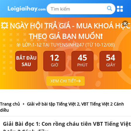
💥 NGÀY HỘI TRẢ GIÁ - MUA KHOÁ HỌC
THEO GIÁ BẠN MUỐN❗
🎯 LỚP 1-12 TẠI TUYENSINH247 (TỪ 10-12/08)
12
45
54
BẮT ĐẦU
SAU
GIỜ
PHÚT
GIÂY
XEM CHI TIẾT
Trang chủ
Giải vở bài tập Tiếng Việt 2, VBT Tiếng Việt 2 Cánh
diều
Giải Bài đọc 1: Con rồng cháu tiên VBT Tiếng Việt