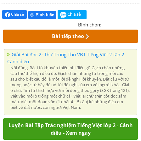
Chia sẻ
Chia sẻ
Bình luận
Bình chọn:
Bài tiếp theo
Giải Bài đọc 2: Thư Trung Thu VBT Tiếng Việt 2 tập 2
Cánh diều
Nối đúng. Bác Hồ khuyên thiếu nhi điều gì? Gạch chân những
câu thơ thể hiện điều đó. Gạch chân những từ trong mỗi câu
sau cho biết câu đó là một lời đề nghị, lời khuyên. Đặt câu với từ
mong hoặc từ hãy để nói lời đề nghị của em với người khác. Giải
ô chữ: Tìm từ thích hợp với mỗi dòng theo gợi ý (SGK trang 121).
Viết vào mỗi ô trống một chữ cái. Viết lại chữ trên cột dọc sẫm
màu. Viết một đoạn văn (ít nhất 4 – 5 câu) kể những điều em
biết về đất nước, con người Việt Nam.
Luyện Bài Tập Trắc nghiệm Tiếng Việt lớp 2 - Cánh
diều - Xem ngay