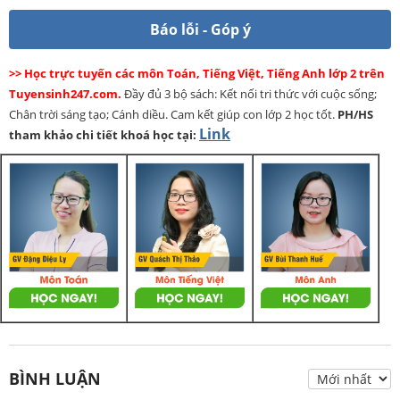
Báo lỗi - Góp ý
>> Học trực tuyến các môn Toán, Tiếng Việt, Tiếng Anh lớp 2 trên
Tuyensinh247.com.
Đầy đủ 3 bộ sách: Kết nối tri thức với cuộc sống;
Chân trời sáng tạo; Cánh diều. Cam kết giúp con lớp 2 học tốt.
PH/HS
Link
tham khảo chi tiết khoá học tại:
BÌNH LUẬN