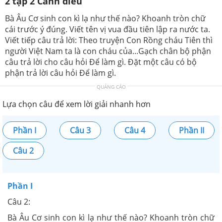
2 tập 2 Cánh diều
Bà Âu Cơ sinh con kì lạ như thế nào? Khoanh tròn chữ
cái trước ý đúng. Viết tên vị vua đầu tiên lập ra nước ta.
Viết tiếp câu trả lời: Theo truyện Con Rồng cháu Tiên thì
người Việt Nam ta là con cháu của...Gạch chân bộ phận
câu trả lời cho câu hỏi Để làm gì. Đặt một câu có bộ
phận trả lời câu hỏi Để làm gì.
QUẢNG CÁO
Lựa chọn câu để xem lời giải nhanh hơn
Phần I
Câu 3
Câu 4
Phần II
Câu 2
Phần I
Câu 2:
Bà Âu Cơ sinh con kì lạ như thế nào? Khoanh tròn chữ