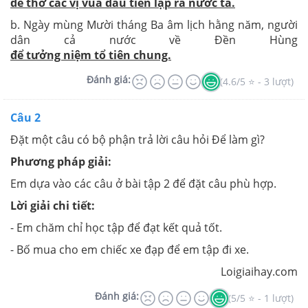
để thờ các vị vua đầu tiên lập ra nước ta.
b. Ngày mùng Mười tháng Ba âm lịch hằng năm, người
dân cả nước về Đền Hùng
để tưởng niệm tổ tiên chung.
Đánh giá:
(4.6/5 ⭐ - 3 lượt)
Câu 2
Đặt một câu có bộ phận trả lời câu hỏi Để làm gì?
Phương pháp giải:
Em dựa vào các câu ở bài tập 2 để đặt câu phù hợp.
Lời giải chi tiết:
- Em chăm chỉ học tập để đạt kết quả tốt.
- Bố mua cho em chiếc xe đạp để em tập đi xe.
Loigiaihay.com
Đánh giá:
(5/5 ⭐ - 1 lượt)