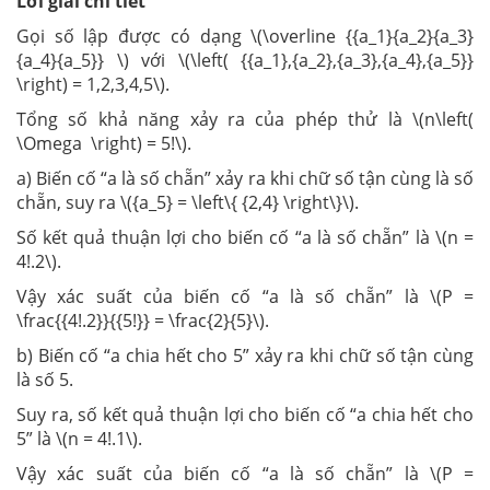
Lời giải chi tiết
Gọi số lập được có dạng \(\overline {{a_1}{a_2}{a_3}
{a_4}{a_5}} \) với \(\left( {{a_1},{a_2},{a_3},{a_4},{a_5}}
\right) = 1,2,3,4,5\).
Tổng số khả năng xảy ra của phép thử là \(n\left(
\Omega \right) = 5!\).
a) Biến cố “a là số chẵn” xảy ra khi chữ số tận cùng là số
chẵn, suy ra \({a_5} = \left\{ {2,4} \right\}\).
Số kết quả thuận lợi cho biến cố “a là số chẵn” là \(n =
4!.2\).
Vậy xác suất của biến cố “a là số chẵn” là \(P =
\frac{{4!.2}}{{5!}} = \frac{2}{5}\).
b) Biến cố “a chia hết cho 5” xảy ra khi chữ số tận cùng
là số 5.
Suy ra, số kết quả thuận lợi cho biến cố “a chia hết cho
5” là \(n = 4!.1\).
Vậy xác suất của biến cố “a là số chẵn” là \(P =