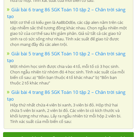
nữa từ hộp. Tính xác suất của mỗi biến cố sau:
Giải bài 6 trang 86 SGK Toán 10 tập 2 – Chân trời sáng
tạo
Một cơ thể có kiểu gen là AaBbDdEe, các cặp alen nằm trên các
cặp nhiễm sắc thể tương đồng khác nhau. Chọn ngẫu nhiên một
giao tử của cơ thể sau khi giảm phân. Giả sử tất cả các giao tử
sinh ra có sức sống như nhau. Tính xác suất để giao tử được
chọn mang đầy đủ các alen trội.
Giải bài 5 trang 86 SGK Toán 10 tập 2 – Chân trời sáng
tạo
Một nhóm học sinh được chia vào 4 tổ, mỗi tổ có 3 học sinh.
Chọn ngẫu nhiên từ nhóm đó 4 học sinh. Tính xác suất của mỗi
biến cố sau: a) “Bốn bạn thuộc 4 tổ khác nhau” b) “Bốn bạn
thuộc 2 tổ khác nhau”
Giải bài 4 trang 86 SGK Toán 10 tập 2 – Chân trời sáng
tạo
Hộp thứ nhất chứa 4 viên bi xanh, 3 viên bi đỏ. Hộp thứ hai
chứa 5 viên bi xanh, 2 viên bi đỏ. Các viên bi có kích thước và
khối lượng như nhau. Lấy ra ngẫu nhiên từ mỗi hộp 2 viên bi.
Tính xác suất của mỗi biến cố sau: