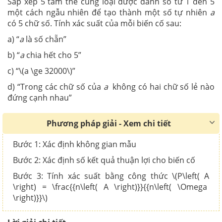
Sắp xếp 5 tấm thẻ cùng loại được đánh số từ 1 đến 5
một cách ngẫu nhiên để tạo thành một số tự nhiên
a
có 5 chữ số. Tính xác suất của mỗi biến cố sau:
a) “
a
là số chẵn”
b) “
a
chia hết cho 5”
c) “\(a \ge 32000\)”
d) “Trong các chữ số của
a
không có hai chữ số lẻ nào
đứng cạnh nhau”
Phương pháp giải - Xem chi tiết
Bước 1: Xác định không gian mẫu
Bước 2: Xác định số kết quả thuận lợi cho biến cố
Bước 3: Tính xác suất bằng công thức \(P\left( A
\right) = \frac{{n\left( A \right)}}{{n\left( \Omega
\right)}}\)