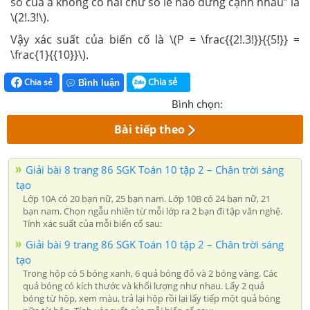
số của a không có hai chữ số lẻ nào đứng cạnh nhau” là
\(2!.3!\).
Vậy xác suất của biến cố là \(P = \frac{{2!.3!}}{{5!}} =
\frac{1}{{10}}\).
Chia sẻ
Chia sẻ
Bình luận
Bình chọn:
Bài tiếp theo
Giải bài 8 trang 86 SGK Toán 10 tập 2 – Chân trời sáng
tạo
Lớp 10A có 20 bạn nữ, 25 bạn nam. Lớp 10B có 24 bạn nữ, 21
bạn nam. Chọn ngẫu nhiên từ mỗi lớp ra 2 bạn đi tập văn nghệ.
Tính xác suất của mỗi biến cố sau:
Giải bài 9 trang 86 SGK Toán 10 tập 2 – Chân trời sáng
tạo
Trong hộp có 5 bóng xanh, 6 quả bóng đỏ và 2 bóng vàng. Các
quả bóng có kích thước và khối lượng như nhau. Lấy 2 quả
bóng từ hộp, xem màu, trả lại hộp rồi lại lấy tiếp một quả bóng