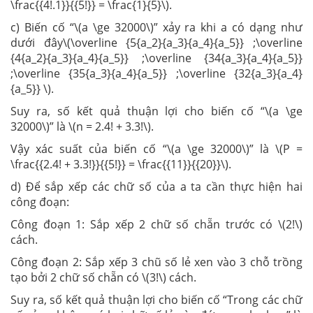
\frac{{4!.1}}{{5!}} = \frac{1}{5}\).
c) Biến cố “\(a \ge 32000\)” xảy ra khi a có dạng như
dưới đây\(\overline {5{a_2}{a_3}{a_4}{a_5}} ;\overline
{4{a_2}{a_3}{a_4}{a_5}} ;\overline {34{a_3}{a_4}{a_5}}
;\overline {35{a_3}{a_4}{a_5}} ;\overline {32{a_3}{a_4}
{a_5}} \).
Suy ra, số kết quả thuận lợi cho biến cố “\(a \ge
32000\)” là \(n = 2.4! + 3.3!\).
Vậy xác suất của biến cố “\(a \ge 32000\)” là \(P =
\frac{{2.4! + 3.3!}}{{5!}} = \frac{{11}}{{20}}\).
d) Để sắp xếp các chữ số của a ta cần thực hiện hai
công đoạn:
Công đoạn 1: Sắp xếp 2 chữ số chẵn trước có \(2!\)
cách.
Công đoạn 2: Sắp xếp 3 chũ số lẻ xen vào 3 chỗ trồng
tạo bởi 2 chữ số chẵn có \(3!\) cách.
Suy ra, số kết quả thuận lợi cho biến cố “Trong các chữ