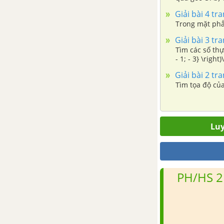
xứng với điểm
Giải bài 4 tr
Trong mặt phẳng
Giải bài 3 tr
Tìm các số thực a và b
- 1; - 3} \right)\) và \(\overrightarrow
Giải bài 2 tr
Tìm tọa độ của
Luy
PH/HS 2