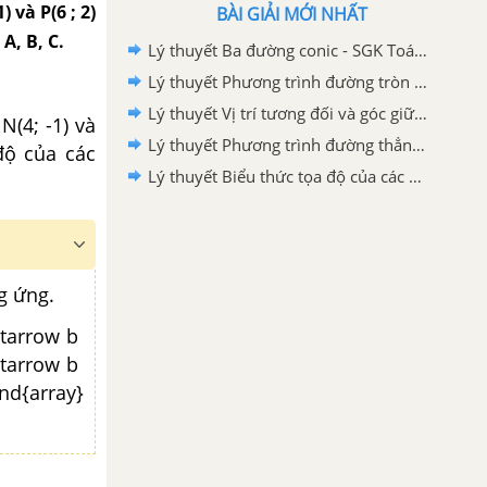
 và P(6 ; 2)
BÀI GIẢI MỚI NHẤT
A, B, C.
Lý thuyết Ba đường conic - SGK Toán 10 Cánh diều
Lý thuyết Phương trình đường tròn - SGK Toán 10 Cánh diều
Lý thuyết Vị trí tương đối và góc giữa hai đường thẳng. Khoảng cách từ một điểm đến một đường thẳng - SGK Toán 10 Cánh diều
N(4; -1) và
Lý thuyết Phương trình đường thẳng - SGK Toán 10 Cánh diều
độ của các
Lý thuyết Biểu thức tọa độ của các phép toán vecto - SGK Toán 10 Cánh diều
g ứng.
ghtarrow b
ghtarrow b
end{array}