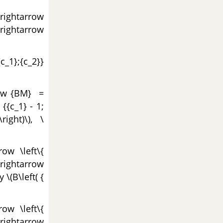
rrightarrow
rightarrow
{c_1};{c_2}}
rrow {BM} =
 {{c_1} - 1;
ight)\), \
ow \left\{
trightarrow
 \(B\left( {
ow \left\{
trightarrow