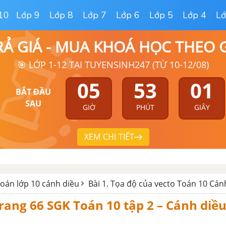
10
Lớp 9
Lớp 8
Lớp 7
Lớp 6
Lớp 5
Lớp 4
Lớ
RẢ GIÁ - MUA KHOÁ HỌC THEO
🎯 LỚP 1-12 TẠI TUYENSINH247 (TỪ 10-12/08)
05
53
01
BẮT ĐẦU
SAU
GIỜ
PHÚT
GIÂY
XEM CHI TIẾT
 toán lớp 10 cánh diều
Bài 1. Tọa độ của vecto Toán 10 Cán
 trang 66 SGK Toán 10 tập 2 – Cánh diề