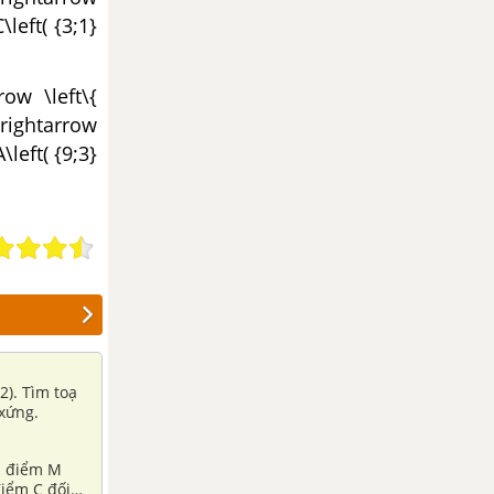
\left( {3;1}
ow \left\{
trightarrow
\left( {9;3}
2). Tìm toạ
 xứng.