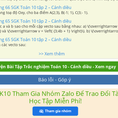
 M qua trục Oy.
ang 66 SGK Toán 10 tập 2 – Cánh diều
 toạ độ Oxy, cho ba điểm A(2;3), B(-1; 1), C(3;- 1).
ang 65 SGK Toán 10 tập 2 – Cánh diều
 sao cho mỗi cặp vecto sau bằng nhau: a) \(\overrightarrow u = \left( {2a
 v = \left( {3;4b + 1} \right)\). b) \(\overrightarrow x = \left(
{a + b; - 2a + 3b} \right)\) và \(\overrightarrow y = \left( {2a - 3;4b} \right)\).
ang 65 SGK Toán 10 tập 2 – Cánh diều
 các vecto sau:
>> Xem thêm
ện Bài Tập Trắc nghiệm Toán 10 - Cánh diều - Xem ngay
Báo lỗi - Góp ý
K10 Tham Gia Nhóm Zalo Để Trao Đổi Tài
Học Tập Miễn Phí!