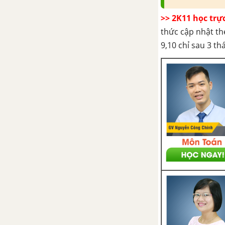
>> 2K11 học trự
thức cập nhật th
9,10 chỉ sau 3 t