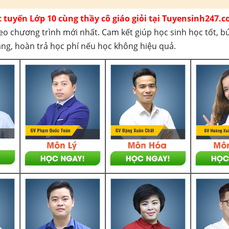
c tuyến Lớp 10 cùng thầy cô giáo giỏi tại Tuyensinh247.c
eo chương trình mới nhất. Cam kết giúp học sinh học tốt, b
háng, hoàn trả học phí nếu học không hiệu quả.