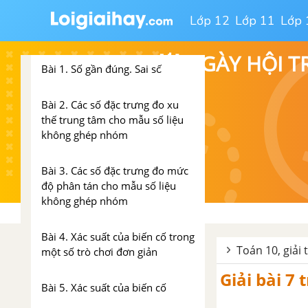
Lớp 12
Lớp 11
Lớp 
Chương VI. Một số yếu tố
thống kê và xác suất
💥 NGÀY HỘI T
Bài 1. Số gần đúng. Sai số
Bài 2. Các số đặc trưng đo xu
thế trung tâm cho mẫu số liệu
không ghép nhóm
Bài 3. Các số đặc trưng đo mức
độ phân tán cho mẫu số liệu
không ghép nhóm
Bài 4. Xác suất của biến cố trong
Toán 10, giải
một số trò chơi đơn giản
Giải bài 7
Bài 5. Xác suất của biến cố