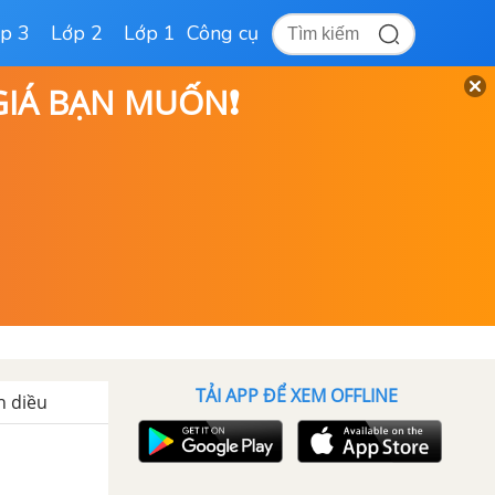
p 3
Lớp 2
Lớp 1
Công cụ
 GIÁ BẠN MUỐN❗
TẢI APP ĐỂ XEM OFFLINE
h diều
u