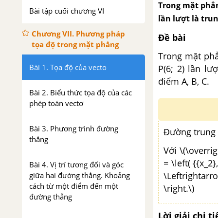
Trong mặt phẳng
Bài tập cuối chương VI
lần lượt là tru
Chương VII. Phương pháp
Đề bài
tọa độ trong mặt phẳng
Trong mặt phẳn
Bài 1. Tọa độ của vecto
P(6; 2) lần l
điểm A, B, C.
Bài 2. Biểu thức tọa độ của các
phép toán vectơ
Bài 3. Phương trình đường
Đường trung 
thẳng
Với \(\overri
= \left( {{x_2
Bài 4. Vị trí tương đối và góc
\Leftrightarr
giữa hai đường thẳng. Khoảng
cách từ một điểm đến một
\right.\)
đường thẳng
Lời giải chi ti