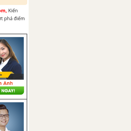
om,
Kiến
ứt phá điểm