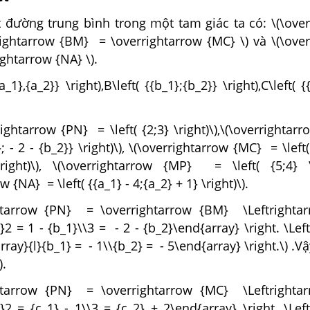
t đường trung bình trong một tam giác ta có: \(\ove
ightarrow {BM} = \overrightarrow {MC} \) và \(\over
ghtarrow {NA} \).
a_1},{a_2}} \right),B\left( {{b_1};{b_2}} \right),C\left( {
rightarrow {PN} = \left( {2;3} \right)\),\(\overrighta
}; - 2 - {b_2}} \right)\), \(\overrightarrow {MC} = \left(
ight)\), \(\overrightarrow {MP} = \left( {5;4} \r
 {NA} = \left( {{a_1} - 4;{a_2} + 1} \right)\).
htarrow {PN} = \overrightarrow {BM} \Leftrightarr
}2 = 1 - {b_1}\\3 = - 2 - {b_2}\end{array} \right. \Lef
rray}{l}{b_1} = - 1\\{b_2} = - 5\end{array} \right.\) .Vậy
).
htarrow {PN} = \overrightarrow {MC} \Leftrightarr
l}2 = {c_1} - 1\\3 = {c_2} + 2\end{array} \right. \Lef