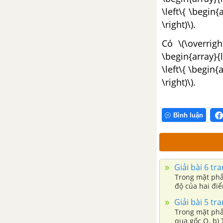
\left\{ \begin{a
\right)\).
Có \(\overrig
\begin{array}{
\left\{ \begin{a
\right)\).
Bình luận
Giải bài 6 tr
Trong mặt phẳn
độ của hai điể
Giải bài 5 tr
Trong mặt phẳng toạ độ Oxy
qua gốc O. b) Tìm toạ độ điểm B đối xứng với điểm M qua trục Ox. c) Tìm toạ độ điểm C đối