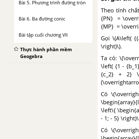
Bài 5. Phương trình đường tròn
Theo tính chấ
{PN} = \overr
Bài 6. Ba đường conic
{MP} = \overri
Bài tập cuối chương VII
Gọi \(A\left( {{
\right)\).
Thực hành phần mềm
Geogebra
Ta có: \(\over
\left( {1 - {b_1
{c_2} + 2} \r
(\overrightarrow
Có \(\overrig
\begin{array}{l
\left\{ \begin{a
- 1; - 5} \right)\
Có \(\overrig
\begin{array}{