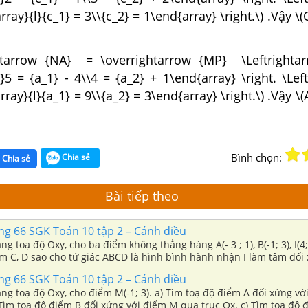
rray}{l}{c_1} = 3\\{c_2} = 1\end{array} \right.\) .Vậy \(C
htarrow {NA} = \overrightarrow {MP} \Leftrightarr
l}5 = {a_1} - 4\\4 = {a_2} + 1\end{array} \right. \Lef
rray}{l}{a_1} = 9\\{a_2} = 3\end{array} \right.\) .Vậy \(A
Bình chọn:
Chia sẻ
Chia sẻ
Bài tiếp theo
ang 66 SGK Toán 10 tập 2 – Cánh diều
g toạ độ Oxy, cho ba điểm không thẳng hàng A(- 3 ; 1), B(-1; 3), I(4;
m C, D sao cho tứ giác ABCD là hình bình hành nhận I làm tâm đối
ang 66 SGK Toán 10 tập 2 – Cánh diều
, cho điểm M(-1; 3). a) Tìm toạ độ điểm A đối xứng với điểm M