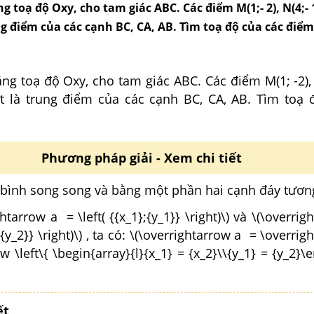
 toạ độ Oxy, cho tam giác ABC. Các điểm M(1;- 2), N(4;- 1)
ng điểm của các cạnh BC, CA, AB. Tìm toạ độ của các điểm 
g toạ độ Oxy, cho tam giác ABC. Các điểm M(1; -2), 
ượt là trung điểm của các cạnh BC, CA, AB. Tìm toạ 
Phương pháp giải - Xem chi tiết
bình song song và bằng một phần hai cạnh đáy tươn
ghtarrow a = \left( {{x_1};{y_1}} \right)\) và \(\overri
},{y_2}} \right)\) , ta có: \(\overrightarrow a = \overri
ow \left\{ \begin{array}{l}{x_1} = {x_2}\\{y_1} = {y_2}\
ết