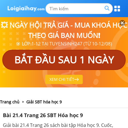
💥 NGÀY HỘI TRẢ GIÁ - MUA KHOÁ HỌC
THEO GIÁ BẠN MUỐN❗
🎯 LỚP 1-12 TẠI TUYENSINH247 (TỪ 10-12/08)
BẮT ĐẦU SAU 1 NGÀY
XEM CHI TIẾT
Trang chủ
Giải SBT hóa học 9
Bài 21.4 Trang 26 SBT Hóa học 9
Giải bài 21.4 Trang 26 sách bài tập Hóa học 9. Cuốc,