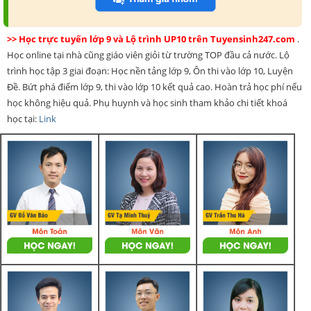
>> Học trực tuyến lớp 9 và Lộ trình UP10 trên Tuyensinh247.com
.
Học online tại nhà cũng giáo viên giỏi từ trường TOP đầu cả nước. Lộ
trình học tập 3 giai đoạn: Học nền tảng lớp 9, Ôn thi vào lớp 10, Luyện
Đề. Bứt phá điểm lớp 9, thi vào lớp 10 kết quả cao. Hoàn trả học phí nếu
học không hiệu quả. Phụ huynh và học sinh tham khảo chi tiết khoá
học tại:
Link