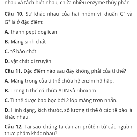
nhau và tách biệt nhau, chứa nhiều enzyme thủy phân
-
Câu 10.
Sự khác nhau của hai nhóm vi khuẩn G
và
+
G
là ở đặc điểm:
A.
thành peptidoglican
B.
Màng sinh chất
C.
tế bào chất
D.
vật chất di truyền
Câu 11.
Đặc điểm nào sau đây không phải của ti thể?
A.
Màng trong của ti thể chứa hệ enzim hô hấp.
B.
Trong ti thể có chứa ADN và riboxom.
C.
Ti thể được bao bọc bởi 2 lớp màng trơn nhẵn.
D.
Hình dạng, kích thước, số lượng ti thể ở các tế bào là
khác nhau.
Câu 12.
Tại sao chúng ta cần ăn prôtêin từ các nguồn
thực phẩm khác nhau?