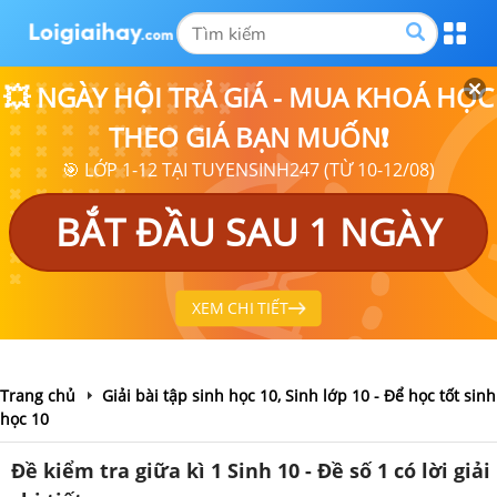
💥 NGÀY HỘI TRẢ GIÁ - MUA KHOÁ HỌC
THEO GIÁ BẠN MUỐN❗
🎯 LỚP 1-12 TẠI TUYENSINH247 (TỪ 10-12/08)
BẮT ĐẦU SAU 1 NGÀY
XEM CHI TIẾT
Trang chủ
Giải bài tập sinh học 10, Sinh lớp 10 - Để học tốt sinh
học 10
Đề kiểm tra giữa kì 1 Sinh 10 - Đề số 1 có lời giải