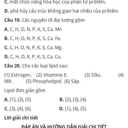
C.
mất chức năng hóa học của phân tử prôtêin.
D.
phá hủy cấu trúc không gian hai chiều của prôtêin.
Câu 19.
Các nguyên tô đại lượng gồm
A.
C, H, O, N, P, K, S, Ca. Mn
B.
C, H, O, N, P, K, S, Ca. Fe.
C.
C, H. O, N, P, K, S, Ca, Mg.
D.
C, H, O, K, P, K, S, Ca. Cu.
Câu 20.
Cho các loại lipid sau:
(1) Estrogen. (2) Vitamine E. (3) Dầu. (4)
Mỡ. (5) Phospholipid. (6) Sáp.
Lipid đơn giản gồm
A.
(1), (2), (5)
B.
(2), (3), (4).
C.
(3), (4), (6).
D.
(1), (4), (5).
Lời giải chi tiết
ĐÁP ÁN VÀ HƯỚNG DẪN GIẢI CHI TIẾT