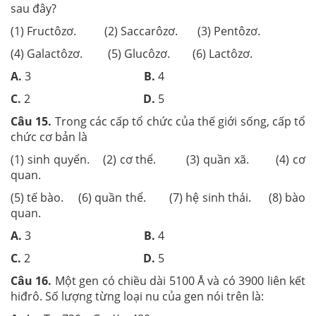
sau đây?
(1) Fructôzơ. (2) Saccarôzơ. (3) Pentôzơ.
(4) Galactôzơ. (5) Glucôzơ. (6) Lactôzơ.
A.
3
B.
4
C.
2
D.
5
Câu 15.
Trong các cấp tổ chức của thế giới sống, cấp tổ
chức cơ bản là
(1) sinh quyển. (2) cơ thể. (3) quần xã. (4) cơ
quan.
(5) tế bào. (6) quần thể. (7) hệ sinh thái. (8) bào
quan.
A.
3
B.
4
C.
2
D.
5
Câu 16.
Một gen có chiều dài 5100 Å và có 3900 liên kết
hiđrô. Số lượng từng loại nu của gen nói trên là: