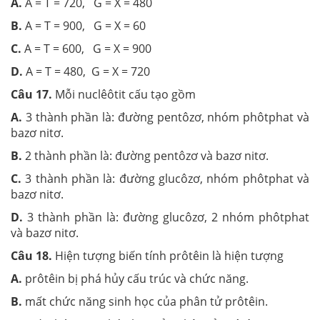
A.
A = T = 720, G = X = 480
B.
A = T = 900, G = X = 60
C.
A = T = 600, G = X = 900
D.
A = T = 480, G = X = 720
Câu 17.
Mỗi nuclêôtit cấu tạo gồm
A.
3 thành phần là: đường pentôzơ, nhóm phôtphat và
bazơ nitơ.
B.
2 thành phần là: đường pentôzơ và bazơ nitơ.
C.
3 thành phần là: đường glucôzơ, nhóm phôtphat và
bazơ nitơ.
D.
3 thành phần là: đường glucôzơ, 2 nhóm phôtphat
và bazơ nitơ.
Câu 18.
Hiện tượng biến tính prôtêin là hiện tượng
A.
prôtêin bị phá hủy cấu trúc và chức năng.
B.
mất chức năng sinh học của phân tử prôtêin.