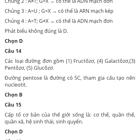
Chủng 2 : A≠T; G=X → có thể là ADN mạch đơn
Chủng 3 : A=U ; G=X → có thể là ARN mạch kép
Chủng 4 : A=T; G≠X → có thể là ADN mạch đơn
Phát biểu không đúng là D.
Chọn D
Câu 14
Các loại đường đơn gồm (1) Fructôzơ, (4) Galactôzơ,(3)
Pentôzơ, (5) Glucôzơ.
Đường pentose là đường có 5C, tham gia cấu tạo nên
nucleotit.
Chọn B
Câu 15
Cấp tổ cơ bản của thế giới sống là: cơ thể, quần thể,
quần xã, hệ sinh thái, sinh quyển.
Chọn D