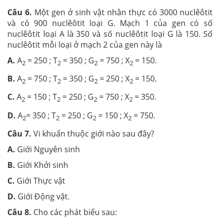
Câu 6.
Một gen ở sinh vật nhân thực có 3000 nuclêôtit
và có 900 nuclêôtit loại G. Mạch 1 của gen có số
nuclêôtit loại A là 350 và số nuclêôtit loại G là 150. Số
nuclêôtit mỗi loại ở mạch 2 của gen này là
A.
A
= 250 ; T
= 350 ; G
= 750 ; X
= 150.
2
2
2
2
B.
A
= 750 ; T
= 350 ; G
= 250 ; X
= 150.
2
2
2
2
C.
A
= 150 ; T
= 250 ; G
= 750 ; X
= 350.
2
2
2
2
D.
A
= 350 ; T
= 250 ; G
= 150 ; X
= 750.
2
2
2
2
Câu 7.
Vi khuẩn thuộc giới nào sau đây?
A.
Giới Nguyên sinh
B.
Giới Khởi sinh
C.
Giới Thực vật
D.
Giới Động vật.
Câu 8.
Cho các phát biểu sau: