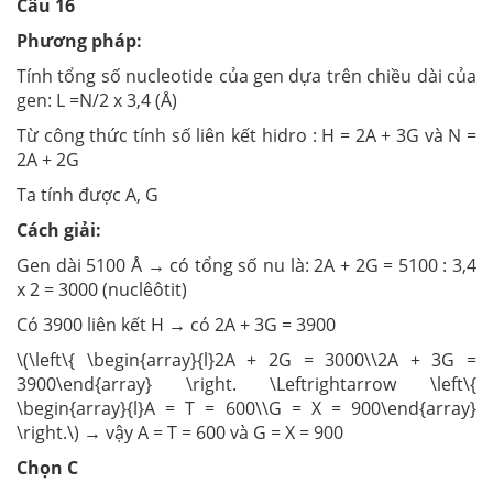
Câu 16
Phương pháp:
Tính tổng số nucleotide của gen dựa trên chiều dài của
gen: L =N/2 x 3,4 (Å)
Từ công thức tính số liên kết hidro : H = 2A + 3G và N =
2A + 2G
Ta tính được A, G
Cách giải:
Gen dài 5100 Å → có tổng số nu là: 2A + 2G = 5100 : 3,4
x 2 = 3000 (nuclêôtit)
Có 3900 liên kết H → có 2A + 3G = 3900
\(\left\{ \begin{array}{l}2A + 2G = 3000\\2A + 3G =
3900\end{array} \right. \Leftrightarrow \left\{
\begin{array}{l}A = T = 600\\G = X = 900\end{array}
\right.\) → vậy A = T = 600 và G = X = 900
Chọn C