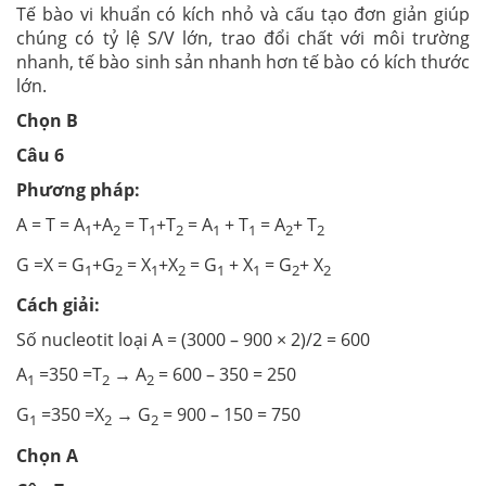
Tế bào vi khuẩn có kích nhỏ và cấu tạo đơn giản giúp
chúng có tỷ lệ S/V lớn, trao đổi chất với môi trường
nhanh, tế bào sinh sản nhanh hơn tế bào có kích thước
lớn.
Chọn B
Câu 6
Phương pháp:
A = T = A
+A
= T
+T
= A
+ T
= A
+ T
1
2
1
2
1
1
2
2
G =X = G
+G
= X
+X
= G
+ X
= G
+ X
1
2
1
2
1
1
2
2
Cách giải:
Số nucleotit loại A = (3000 – 900 × 2)/2 = 600
A
=350 =T
→ A
= 600 – 350 = 250
1
2
2
G
=350 =X
→ G
= 900 – 150 = 750
1
2
2
Chọn A