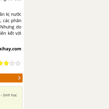
ần kị nước
o, các phân
. Nhưng do
iên kết với
iaihay.com
học