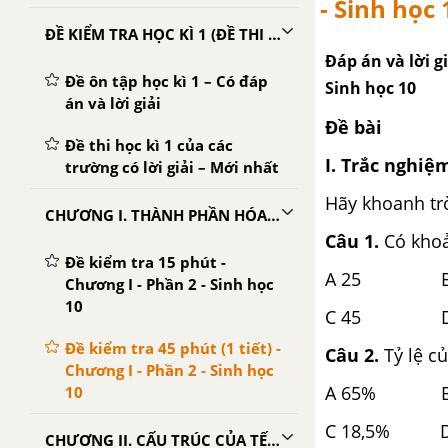
- Sinh học 
ĐỀ KIỂM TRA HỌC KÌ 1 (ĐỀ THI HỌC KÌ 1) - SINH 10
Đáp án và lời gi
Đề ôn tập học kì 1 – Có đáp
Sinh học 10
án và lời giải
Đề bài
Đề thi học kì 1 của các
I. Trắc nghiệ
trường có lời giải – Mới nhất
Hãy khoanh trò
CHƯƠNG I. THÀNH PHẦN HÓA HỌC CỦA TẾ BÀO
Câu 1.
Có khoả
Đề kiểm tra 15 phút -
A 25 B 
Chương I - Phần 2 - Sinh học
10
C 45 D 
Đề kiểm tra 45 phút (1 tiết) -
Câu 2.
Tỷ lệ c
Chương I - Phần 2 - Sinh học
A 65% B 
10
C 18,5% D
CHƯƠNG II. CẤU TRÚC CỦA TẾ BÀO