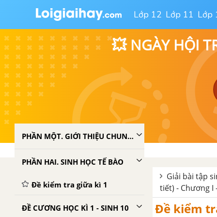
Lớp 12
Lớp 11
Lớp 
💥 NGÀY HỘI T
PHẦN MỘT. GIỚI THIỆU CHUNG VỀ THẾ GIỚI SỐNG
PHẦN HAI. SINH HỌC TẾ BÀO
Giải bài tập s
Đề kiểm tra giữa kì 1
tiết) - Chương I 
Đề kiểm tra
ĐỀ CƯƠNG HỌC KÌ 1 - SINH 10