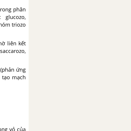
trong phân
 glucozo,
nhóm triozo
ờ liên kết
 saccarozo,
u.(phản ứng
u tạo mạch
rong vỏ của