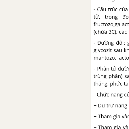
- Cấu trúc củ
tử. trong đ
fructozo,galac
(chứa 3C). cá
- Đường đôi: 
glycozit sau 
mantozo, lacto
- Phân tử đườ
trùng phân) s
thẳng, phức tạ
- Chức năng c
+ Dự trữ năng
+ Tham gia vào
+ Tham gia và