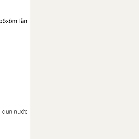
ibôxôm lần
ta đun nước