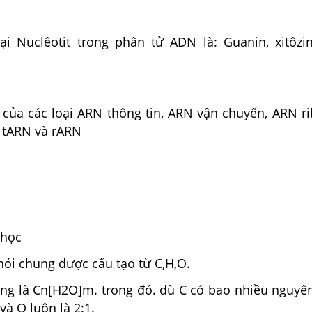
i Nuclêotit trong phân tử ADN là: Guanin, xitôzin
u của các loại ARN thông tin, ARN vận chuyển, ARN r
, tARN và rARN
 học
nói chung được cấu tạo từ C,H,O.
ng là Cn[H2O]m. trong đó. dù C có bao nhiều nguyên
 và O luôn là 2:1.