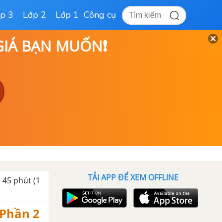
p 3
Lớp 2
Lớp 1
Công cụ
 GIÁ BẠN MUỐN❗
TẢI APP ĐỂ XEM OFFLINE
 45 phút (1
- Phần 2