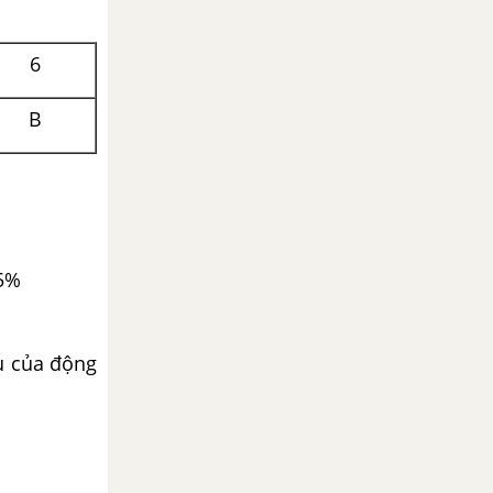
6
B
,5%
u của động