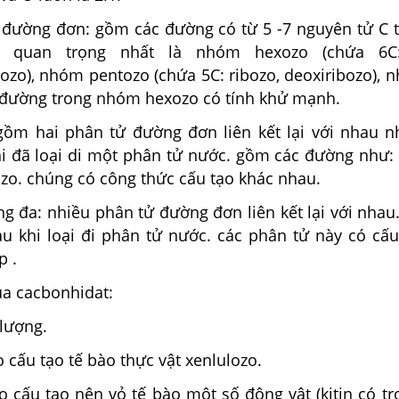
a đường đơn: gồm các đường có từ 5 -7 nguyên tử C 
ó quan trọng nhất là nhóm hexozo (chứa 6C:
tozo), nhóm pentozo (chứa 5C: ribozo, deoxiribozo), 
c đường trong nhóm hexozo có tính khử mạnh.
gồm hai phân tử đường đơn liên kết lại với nhau nh
khi đã loại di một phân tử nước. gồm các đường như:
zo. chúng có công thức cấu tạo khác nhau.
ng đa: nhiều phân tử đường đơn liên kết lại với nha
au khi loại đi phân tử nước. các phân tử này có cấ
p .
ủa cacbonhidat:
 lượng.
 cấu tạo tế bào thực vật xenlulozo.
o cấu tạo nên vỏ tế bào một số động vật (kitin có t