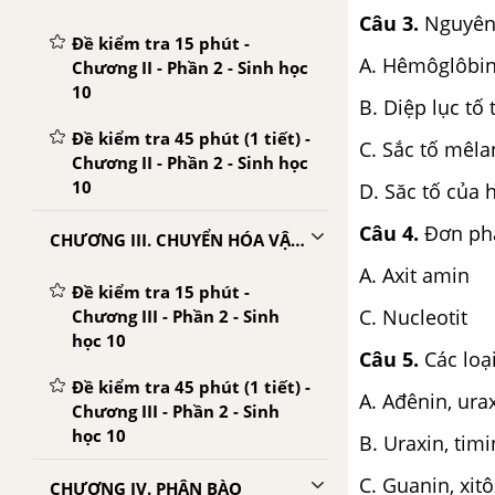
Câu 3.
Nguyên 
Đề kiểm tra 15 phút -
A. Hêmôglôbin
Chương II - Phần 2 - Sinh học
10
B. Diệp lục tố 
Đề kiểm tra 45 phút (1 tiết) -
C. Sắc tố mêla
Chương II - Phần 2 - Sinh học
10
D. Săc tố của 
Câu 4.
Đơn phâ
CHƯƠNG III. CHUYỂN HÓA VẬT CHẤT VÀ NĂNG LƯỢNG TRONG TẾ BÀO
A. Axit ami
Đề kiểm tra 15 phút -
C. Nucleoti
Chương III - Phần 2 - Sinh
học 10
Câu 5.
Các loại
Đề kiểm tra 45 phút (1 tiết) -
A. Ađênin, ura
Chương III - Phần 2 - Sinh
học 10
B. Uraxin, timi
C. Guanin, xitô
CHƯƠNG IV. PHÂN BÀO