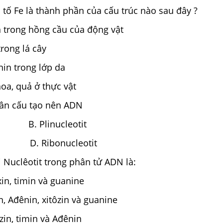
tố Fe là thành phần của cấu trúc nào sau đây ?
 trong hồng cầu của động vật
trong lá cây
nin trong lớp da
hoa, quả ở thực vật
n cấu tạo nên ADN
n B. Plinucleotit
t D. Ribonucleotit
 Nuclêotit trong phân tử ADN là:
xin, timin và guanine
n, Ađênin, xitôzin và guanine
zin, timin và Ađênin