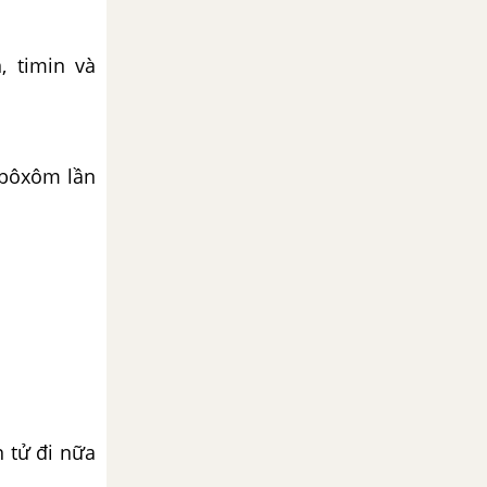
, timin và
ibôxôm lần
 tử đi nữa