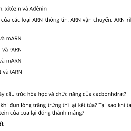
n, xitôzin và Ađênin
u của các loại ARN thông tin, ARN vận chuyển, ARN r
 và mARN
 và rARN
 và mARN
N và tARN
ày cấu trúc hóa học và chức năng của cacbonhdrat?
khi đun lòng trắng trứng thì lại kết tủa? Tại sao khi 
otein của cua lại đóng thành mảng?
ết