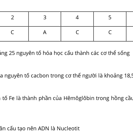
2
3
4
5
C
A
C
C
ng 25 nguyên tố hóa học cấu thành các cơ thể sống
ủa nguyên tố cacbon trong cơ thể người là khoảng 18
tố Fe là thành phần của Hêmôglôbin trong hồng cầ
n cấu tạo nên ADN là Nucleotit