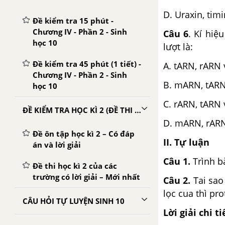
D. Uraxin, timi
Đề kiểm tra 15 phút -
Chương IV - Phần 2 - Sinh
Câu 6
. Kí hiệ
học 10
lượt là:
Đề kiểm tra 45 phút (1 tiết) -
A. tARN, rARN
Chương IV - Phần 2 - Sinh
B. mARN, tARN
học 10
C. rARN, tARN
ĐỀ KIỂM TRA HỌC KÌ 2 (ĐỀ THI HỌC KÌ 2) - SINH 10
D. mARN, rAR
Đề ôn tập học kì 2 – Có đáp
II. Tự luận
án và lời giải
Câu 1.
Trình b
Đề thi học kì 2 của các
trường có lời giải – Mới nhất
Câu 2.
Tai sao 
lọc cua thì pr
CÂU HỎI TỰ LUYỆN SINH 10
Lời giải chi ti