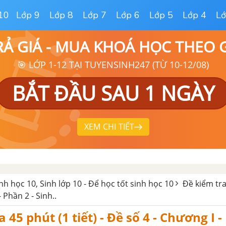
10
Lớp 9
Lớp 8
Lớp 7
Lớp 6
Lớp 5
Lớp 4
Lớ
RẢ GIÁ - MUA KHOÁ HỌC THEO
🎯 LỚP 1-12 TẠI TUYENSINH247 (TỪ 10-12/08)
BẮT ĐẦU SAU 1 NGÀY
XEM CHI TIẾT
inh học 10, Sinh lớp 10 - Để học tốt sinh học 10
Đề kiểm tra
- Phần 2 - Sinh..
 45 phút (1 tiết) - Đề số 4 - Chương I 