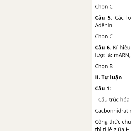
Chọn C
Câu 5.
Các loạ
Ađênin
Chọn C
Câu 6
. Kí hiệ
lượt là: mARN
Chọn B
II. Tự luận
Câu 1:
- Cấu trúc hóa
Cacbonhidrat 
Công thức chu
thì tỉ lệ giữa H