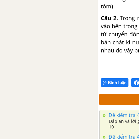
tôm)
Câu 2.
Trong m
vào bên trong
tử chuyển độn
bản chất kị n
nhau do vậy p
Bình luận
Đề kiểm tra 45
Đáp án và lời gi
10
Đề kiểm tra 45