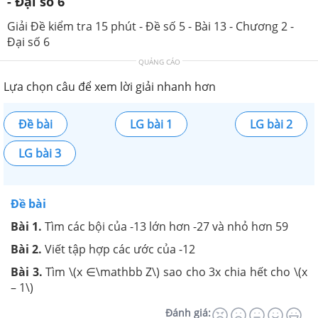
- Đại số 6
Giải Đề kiểm tra 15 phút - Đề số 5 - Bài 13 - Chương 2 -
Đại số 6
QUẢNG CÁO
Lựa chọn câu để xem lời giải nhanh hơn
Đề bài
LG bài 1
LG bài 2
LG bài 3
Đề bài
Bài 1.
Tìm các bội của -13 lớn hơn -27 và nhỏ hơn 59
Bài 2.
Viết tập hợp các ước của -12
Bài 3.
Tìm \(x ∈\mathbb Z\) sao cho 3x chia hết cho \(x
– 1\)
Đánh giá: