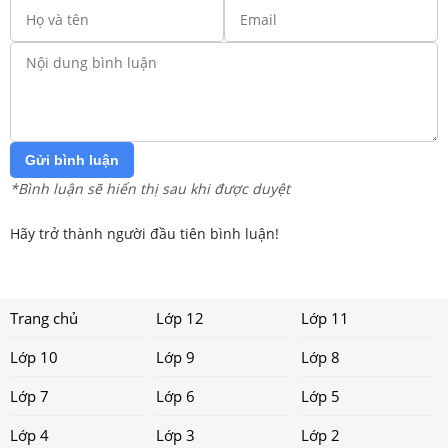
Gửi bình luận
*Bình luận sẽ hiển thị sau khi được duyệt
Hãy trở thành người đầu tiên bình luận!
Trang chủ
Lớp 12
Lớp 11
Lớp 10
Lớp 9
Lớp 8
Lớp 7
Lớp 6
Lớp 5
Lớp 4
Lớp 3
Lớp 2