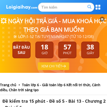
💥 NGÀY HỘI TRẢ GIÁ - MUA KHOÁ HỌC
THEO GIÁ BẠN MUỐN❗
🎯 LỚP 1-12 TẠI TUYENSINH247 (TỪ 10-12/08)
18
57
37
BẮT ĐẦU
SAU
GIỜ
PHÚT
GIÂY
XEM CHI TIẾT
Trang chủ
Toán lớp 6 - Giải toán lớp 6 Kết nối tri thức, Cánh
diều, Chân trời sáng tạo
Đề kiểm tra 15 phút - Đề số 5 - Bài 13 - Chương 2