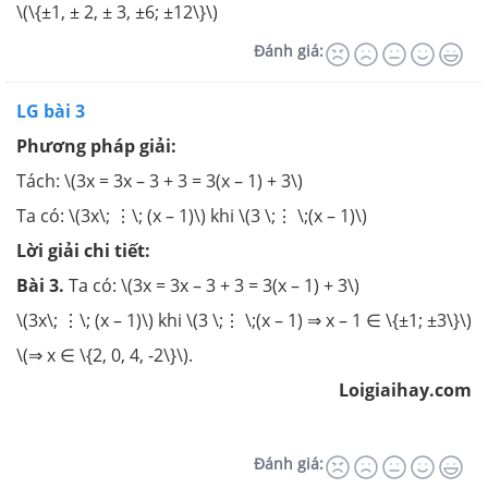
\(\{±1, ± 2, ± 3, ±6; ±12\}\)
Đánh giá:
LG bài 3
Phương pháp giải:
Tách: \(3x = 3x – 3 + 3 = 3(x – 1) + 3\)
Ta có: \(3x\; ⋮\; (x – 1)\) khi \(3 \;⋮ \;(x – 1)\)
Lời giải chi tiết:
Bài 3.
Ta có: \(3x = 3x – 3 + 3 = 3(x – 1) + 3\)
\(3x\; ⋮\; (x – 1)\) khi \(3 \;⋮ \;(x – 1) ⇒ x – 1 ∈ \{±1; ±3\}\)
\(⇒ x ∈ \{2, 0, 4, -2\}\).
Loigiaihay.com
Đánh giá: