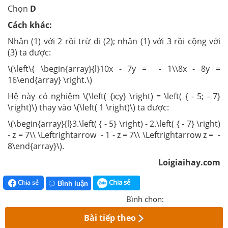
Chọn
D
Cách khác:
Nhân (1) với 2 rồi trừ đi (2); nhân (1) với 3 rồi cộng với
(3) ta được:
\(\left\{ \begin{array}{l}10x - 7y = - 1\\8x - 8y =
16\end{array} \right.\)
Hệ này có nghiệm \(\left( {x;y} \right) = \left( { - 5; - 7}
\right)\) thay vào \(\left( 1 \right)\) ta được:
\(\begin{array}{l}3.\left( { - 5} \right) - 2.\left( { - 7} \right)
- z = 7\\ \Leftrightarrow - 1 - z = 7\\ \Leftrightarrow z = -
8\end{array}\).
Loigiaihay.com
Chia sẻ
Chia sẻ
Bình luận
Bình chọn:
Bài tiếp theo