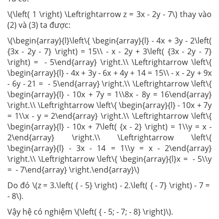
\(\left( 1 \right) \Leftrightarrow z = 3x - 2y - 7\) thay vào
(2) và (3) ta được:
\(\begin{array}{l}\left\{ \begin{array}{l} - 4x + 3y - 2\left(
{3x - 2y - 7} \right) = 15\\ - x - 2y + 3\left( {3x - 2y - 7}
\right) = - 5\end{array} \right.\\ \Leftrightarrow \left\{
\begin{array}{l} - 4x + 3y - 6x + 4y + 14 = 15\\ - x - 2y + 9x
- 6y - 21 = - 5\end{array} \right.\\ \Leftrightarrow \left\{
\begin{array}{l} - 10x + 7y = 1\\8x - 8y = 16\end{array}
\right.\\ \Leftrightarrow \left\{ \begin{array}{l} - 10x + 7y
= 1\\x - y = 2\end{array} \right.\\ \Leftrightarrow \left\{
\begin{array}{l} - 10x + 7\left( {x - 2} \right) = 1\\y = x -
2\end{array} \right.\\ \Leftrightarrow \left\{
\begin{array}{l} - 3x - 14 = 1\\y = x - 2\end{array}
\right.\\ \Leftrightarrow \left\{ \begin{array}{l}x = - 5\\y
= - 7\end{array} \right.\end{array}\)
Do đó \(z = 3.\left( { - 5} \right) - 2.\left( { - 7} \right) - 7 =
- 8\).
Vậy hệ có nghiệm \(\left( { - 5; - 7; - 8} \right)\).