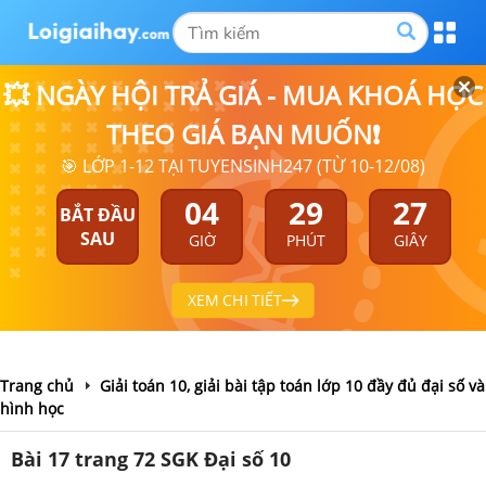
💥 NGÀY HỘI TRẢ GIÁ - MUA KHOÁ HỌC
THEO GIÁ BẠN MUỐN❗
🎯 LỚP 1-12 TẠI TUYENSINH247 (TỪ 10-12/08)
04
29
26
BẮT ĐẦU
SAU
GIỜ
PHÚT
GIÂY
XEM CHI TIẾT
Trang chủ
Giải toán 10, giải bài tập toán lớp 10 đầy đủ đại số và
hình học
Bài 17 trang 72 SGK Đại số 10