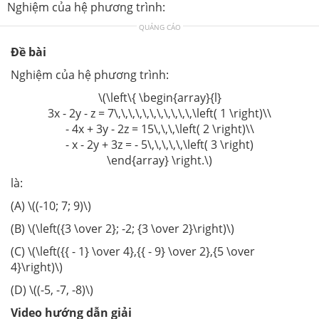
Nghiệm của hệ phương trình:
QUẢNG CÁO
Đề bài
Nghiệm của hệ phương trình:
\(\left\{ \begin{array}{l}
3x - 2y - z = 7\,\,\,\,\,\,\,\,\,\,\,\left( 1 \right)\\
- 4x + 3y - 2z = 15\,\,\,\left( 2 \right)\\
- x - 2y + 3z = - 5\,\,\,\,\,\left( 3 \right)
\end{array} \right.\)
là:
(A) \((-10; 7; 9)\)
(B) \(\left({3 \over 2}; -2; {3 \over 2}\right)\)
(C) \(\left({{ - 1} \over 4},{{ - 9} \over 2},{5 \over
4}\right)\)
(D) \((-5, -7, -8)\)
Video hướng dẫn giải