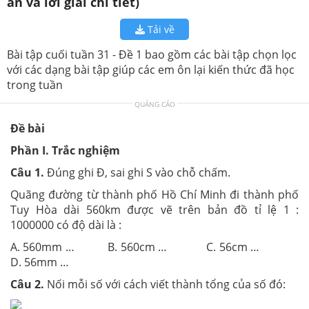
án và lời giải chi tiết)
Tải về
Bài tập cuối tuần 31 - Đề 1 bao gồm các bài tập chọn lọc
với các dạng bài tập giúp các em ôn lại kiến thức đã học
trong tuần
QUẢNG CÁO
Đề bài
Phần I. Trắc nghiệm
Câu 1.
Đúng ghi Đ, sai ghi S vào chỗ chấm.
Quãng đường từ thành phố Hồ Chí Minh đi thành phố
Tuy Hòa dài 560km được vẽ trên bản đồ tỉ lệ 1 :
1000000 có độ dài là :
A. 560mm … B. 560cm … C. 56cm …
D. 56mm …
Câu 2.
Nối mỗi số với cách viết thành tổng của số đó: