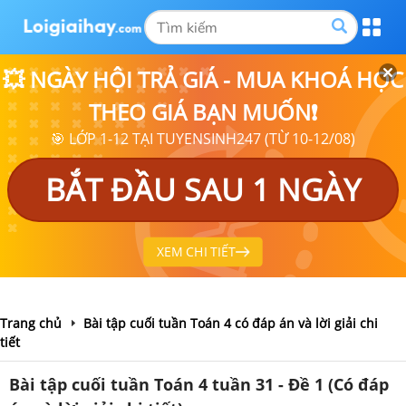
💥 NGÀY HỘI TRẢ GIÁ - MUA KHOÁ HỌC
THEO GIÁ BẠN MUỐN❗
🎯 LỚP 1-12 TẠI TUYENSINH247 (TỪ 10-12/08)
BẮT ĐẦU SAU 1 NGÀY
XEM CHI TIẾT
Trang chủ
Bài tập cuối tuần Toán 4 có đáp án và lời giải chi
tiết
Bài tập cuối tuần Toán 4 tuần 31 - Đề 1 (Có đáp