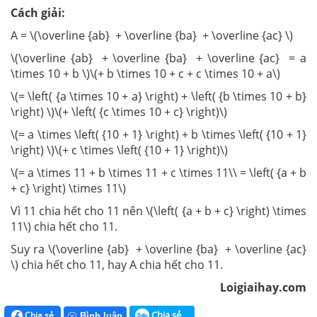
Cách giải:
A = \(\overline {ab} + \overline {ba} + \overline {ac} \)
\(\overline {ab} + \overline {ba} + \overline {ac} = a
\times 10 + b \)\(+ b \times 10 + c + c \times 10 + a\)
\(= \left( {a \times 10 + a} \right) + \left( {b \times 10 + b}
\right) \)\(+ \left( {c \times 10 + c} \right)\)
\(= a \times \left( {10 + 1} \right) + b \times \left( {10 + 1}
\right) \)\(+ c \times \left( {10 + 1} \right)\)
\(= a \times 11 + b \times 11 + c \times 11\\ = \left( {a + b
+ c} \right) \times 11\)
Vì 11 chia hết cho 11 nên \(\left( {a + b + c} \right) \times
11\) chia hết cho 11.
Suy ra \(\overline {ab} + \overline {ba} + \overline {ac}
\) chia hết cho 11, hay A chia hết cho 11.
Loigiaihay.com
Chia sẻ
Chia sẻ
Bình luận