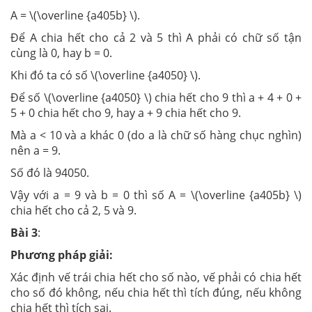
A = \(\overline {a405b} \).
Để A chia hết cho cả 2 và 5 thì A phải có chữ số tận
cùng là 0, hay b = 0.
Khi đó ta có số \(\overline {a4050} \).
Để số \(\overline {a4050} \) chia hết cho 9 thì a + 4 + 0 +
5 + 0 chia hết cho 9, hay a + 9 chia hết cho 9.
Mà a < 10 và a khác 0 (do a là chữ số hàng chục nghìn)
nên a = 9.
Số đó là 94050.
Vậy với a = 9 và b = 0 thì số A = \(\overline {a405b} \)
chia hết cho cả 2, 5 và 9.
Bài 3
:
Phương pháp giải:
Xác định vế trái chia hết cho số nào, vế phải có chia hết
cho số đó không, nếu chia hết thì tích đúng, nếu không
chia hết thì tích sai.