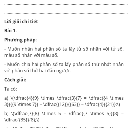
............................................................................................................
............................................................................................................
Lời giải chi tiết
Bài 1.
Phương pháp:
- Muốn nhân hai phân số ta lấy tử số nhân với tử số,
mẫu số nhân với mẫu số.
- Muốn chia hai phân số ta lấy phân số thứ nhất nhân
với phân số thứ hai đảo ngược.
Cách giải:
Ta có:
a) \(\dfrac{4}{9} \times \dfrac{3}{7} = \dfrac{{4 \times
3}}{{9 \times 7}} = \dfrac{{12}}{{63}} = \dfrac{4}{{21}};\)
b) \(\dfrac{7}{8} \times 5 = \dfrac{{7 \times 5}}{8} =
\dfrac{{35}}{8};\)