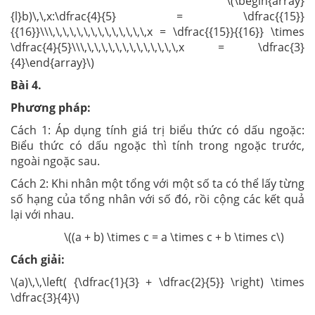
\(\begin{array}
{l}b)\,\,x:\dfrac{4}{5} = \dfrac{{15}}
{{16}}\\\,\,\,\,\,\,\,\,\,\,\,\,\,\,x = \dfrac{{15}}{{16}} \times
\dfrac{4}{5}\\\,\,\,\,\,\,\,\,\,\,\,\,\,\,x = \dfrac{3}
{4}\end{array}\)
Bài
4
.
Phương pháp:
Cách 1: Áp dụng tính giá trị biểu thức có dấu ngoặc:
Biểu thức có dấu ngoặc thì tính trong ngoặc trước,
ngoài ngoặc sau.
Cách 2: Khi nhân một tổng với một số ta có thể lấy từng
số hạng của tổng nhân với số đó, rồi cộng các kết quả
lại với nhau.
\((a + b) \times c = a \times c + b \times c\)
Cách giải:
\(a)\,\,\left( {\dfrac{1}{3} + \dfrac{2}{5}} \right) \times
\dfrac{3}{4}\)