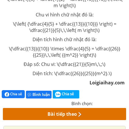
m \right)\)
Chu vi hình chữ nhật đó là:
\(\left( {\dfrac{4}{5} + \dfrac{{13}}{{10}}} \right) =
\dfrac{{21}}{5}\,\,\left( m \right)\)
Diện tích hình chữ nhật đó là:
\(\dfrac{{13}}{{10}} \times \dfrac{4}{5} = \dfrac{{26}}
{{25}}\,\,\left( {{m^2}} \right)\)
Đáp số: Chu vi: \(\dfrac{{21}}{5}m\,\,;\)
Diện tích: \(\dfrac{{26}}{{25}}{m^2}.\)
Loigiaihay.com
Chia sẻ
Chia sẻ
Bình luận
Bình chọn:
Bài tiếp theo