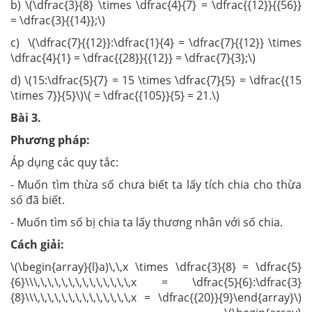
b) \(\dfrac{3}{8} \times \dfrac{4}{7} = \dfrac{{12}}{{56}}
= \dfrac{3}{{14}};\)
c) \(\dfrac{7}{{12}}:\dfrac{1}{4} = \dfrac{7}{{12}} \times
\dfrac{4}{1} = \dfrac{{28}}{{12}} = \dfrac{7}{3};\)
d) \(15:\dfrac{5}{7} = 15 \times \dfrac{7}{5} = \dfrac{{15
\times 7}}{5}\)\( = \dfrac{{105}}{5} = 21.\)
Bài 3.
Phương pháp:
Áp dụng các quy tắc:
- Muốn tìm thừa số chưa biết ta lấy tích chia cho thừa
số đã biết.
- Muốn tìm số bị chia ta lấy thương nhân với số chia.
Cách giải:
\(\begin{array}{l}a)\,\,x \times \dfrac{3}{8} = \dfrac{5}
{6}\\\,\,\,\,\,\,\,\,\,\,\,\,\,\,x = \dfrac{5}{6}:\dfrac{3}
{8}\\\,\,\,\,\,\,\,\,\,\,\,\,\,\,x = \dfrac{{20}}{9}\end{array}\)