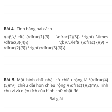
............................................................................................................
............................................................................................................
............................................................................................................
Bài 4
.
Tính bằng hai cách
\(a)\,\,\left( {\dfrac{1}{3} + \dfrac{2}{5}} \right) \times
\dfrac{3}{4}\) \(b)\,\,\left( {\dfrac{7}{9} +
\dfrac{2}{3}} \right):\dfrac{5}{6}\)
............................................................................................................
............................................................................................................
............................................................................................................
Bài
5
.
Một hình chữ nhật có chiều rộng là \(\dfrac{4}
{5}m\), chiều dài hơn chiều rộng \(\dfrac{1}{2}m\). Tính
chu vi và diện tích của hình chữ nhật đó.
Bài giải
............................................................................................................