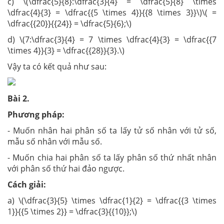
c) \(\dfrac{5}{8}:\dfrac{3}{4} = \dfrac{5}{8} \times
\dfrac{4}{3} = \dfrac{{5 \times 4}}{{8 \times 3}}\)\( =
\dfrac{{20}}{{24}} = \dfrac{5}{6};\)
d) \(7:\dfrac{3}{4} = 7 \times \dfrac{4}{3} = \dfrac{{7
\times 4}}{3} = \dfrac{{28}}{3}.\)
Vậy ta có kết quả như sau:
Bài
2
.
Phương pháp:
- Muốn nhân hai phân số ta lấy tử số nhân với tử số,
mẫu số nhân với mẫu số.
- Muốn chia hai phân số ta lấy phân số thứ nhất nhân
với phân số thứ hai đảo ngược.
Cách giải:
a) \(\dfrac{3}{5} \times \dfrac{1}{2} = \dfrac{{3 \times
1}}{{5 \times 2}} = \dfrac{3}{{10}};\)