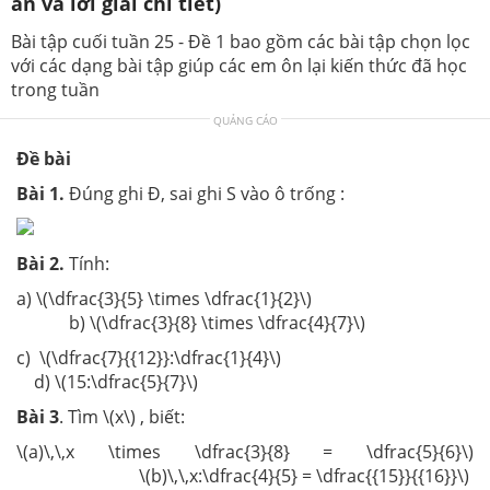
án và lời giải chi tiết)
Bài tập cuối tuần 25 - Đề 1 bao gồm các bài tập chọn lọc
với các dạng bài tập giúp các em ôn lại kiến thức đã học
trong tuần
QUẢNG CÁO
Đề bài
Bài
1
.
Đúng ghi Đ, sai ghi S vào ô trống :
Bài 2.
Tính:
a) \(\dfrac{3}{5} \times \dfrac{1}{2}\)
b) \(\dfrac{3}{8} \times \dfrac{4}{7}\)
c) \(\dfrac{7}{{12}}:\dfrac{1}{4}\)
d) \(15:\dfrac{5}{7}\)
Bài
3
. Tìm \(x\) , biết:
\(a)\,\,x \times \dfrac{3}{8} = \dfrac{5}{6}\)
\(b)\,\,x:\dfrac{4}{5} = \dfrac{{15}}{{16}}\)