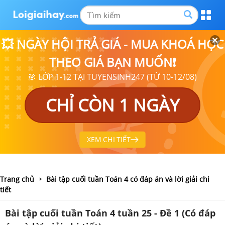
💥 NGÀY HỘI TRẢ GIÁ - MUA KHOÁ HỌC
THEO GIÁ BẠN MUỐN❗
🎯 LỚP 1-12 TẠI TUYENSINH247 (TỪ 10-12/08)
CHỈ CÒN 1 NGÀY
XEM CHI TIẾT
Trang chủ
Bài tập cuối tuần Toán 4 có đáp án và lời giải chi
tiết
Bài tập cuối tuần Toán 4 tuần 25 - Đề 1 (Có đáp