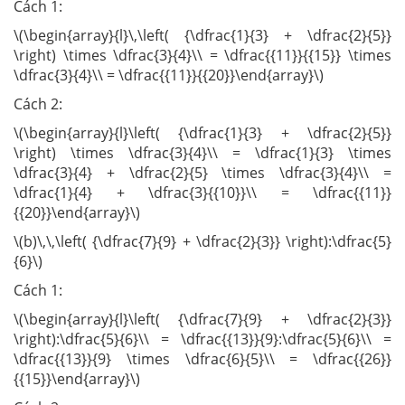
Cách 1:
\(\begin{array}{l}\,\left( {\dfrac{1}{3} + \dfrac{2}{5}}
\right) \times \dfrac{3}{4}\\ = \dfrac{{11}}{{15}} \times
\dfrac{3}{4}\\ = \dfrac{{11}}{{20}}\end{array}\)
Cách 2:
\(\begin{array}{l}\left( {\dfrac{1}{3} + \dfrac{2}{5}}
\right) \times \dfrac{3}{4}\\ = \dfrac{1}{3} \times
\dfrac{3}{4} + \dfrac{2}{5} \times \dfrac{3}{4}\\ =
\dfrac{1}{4} + \dfrac{3}{{10}}\\ = \dfrac{{11}}
{{20}}\end{array}\)
\(b)\,\,\left( {\dfrac{7}{9} + \dfrac{2}{3}} \right):\dfrac{5}
{6}\)
Cách 1:
\(\begin{array}{l}\left( {\dfrac{7}{9} + \dfrac{2}{3}}
\right):\dfrac{5}{6}\\ = \dfrac{{13}}{9}:\dfrac{5}{6}\\ =
\dfrac{{13}}{9} \times \dfrac{6}{5}\\ = \dfrac{{26}}
{{15}}\end{array}\)