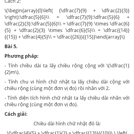
Cách 2:
\(\begin{array}{l}\left( {\dfrac{7}{9} + \dfrac{2}{3}}
\right):\dfrac{5}{6}\\ = \dfrac{7}{9}:\dfrac{5}{6} +
\dfrac{2}{3}:\dfrac{5}{6}\\ = \dfrac{7}{9} \times \dfrac{6}
{5} + \dfrac{2}{3} \times \dfrac{6}{5}\\ = \dfrac{{14}}
{{15}} + \dfrac{4}{5}\\ = \dfrac{{26}}{{15}}\end{array}\)
Bài
5
.
Phương pháp:
- Tính chiều dài ta lấy chiều rộng cộng với \(\dfrac{1}
{2}m\).
- Tính chu vi hình chữ nhật ta lấy chiều dài cộng với
chiều rộng (cùng một đơn vị đo) rồi nhân với 2.
- Tính diện tích hình chữ nhật ta lấy chiều dài nhân với
chiều rộng (cùng một đơn vị đo).
Cách giải:
Chiều dài hình chữ nhật đó là:
\(\dfrac{4}{5} + \dfrac{1}{2} = \dfrac{{13}}{{10}}\,\,\left(