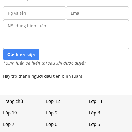
Gửi bình luận
*Bình luận sẽ hiển thị sau khi được duyệt
Hãy trở thành người đầu tiên bình luận!
Trang chủ
Lớp 12
Lớp 11
Lớp 10
Lớp 9
Lớp 8
Lớp 7
Lớp 6
Lớp 5