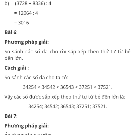
b) (3728 + 8336) : 4
= 12064 : 4
= 3016
Bài 6
:
Phương pháp giải:
So sánh các số đã cho rồi sắp xếp theo thứ tự từ bé
đến lớn.
Cách giải :
So sánh các số đã cho ta có:
34254 < 34542 < 36543 < 37251 < 37521.
Vậy các số được sắp xếp theo thứ tự từ bé đến lớn là:
34254; 34542; 36543; 37251; 37521.
Bài 7
:
Phương pháp giải: