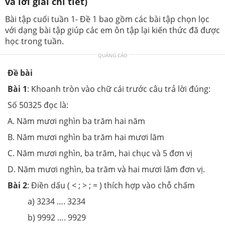
và lời giải chi tiết)
Bài tập cuối tuần 1- Đề 1 bao gồm các bài tập chọn lọc
với dạng bài tập giúp các em ôn tập lại kiến thức đã được
học trong tuần.
QUẢNG CÁO
Đề bài
Bài 1
: Khoanh tròn vào chữ cái trước câu trả lời đúng:
Số 50325 đọc là:
A. Năm mươi nghìn ba trăm hai năm
B. Năm mươi nghìn ba trăm hai mươi lăm
C. Năm mươi nghìn, ba trăm, hai chục và 5 đơn vị
D. Năm mươi nghìn, ba trăm và hai mươi lăm đơn vị.
Bài 2
: Điền dấu ( < ; > ; = ) thích hợp vào chỗ chấm
a) 3234 …. 3234
b) 9992 …. 9929