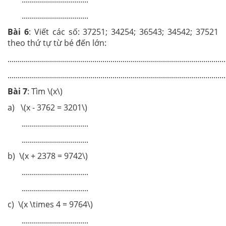
.................................
Bài 6
: Viết các số: 37251; 34254; 36543; 34542; 37521
theo thứ tự từ bé đến lớn:
............................................................................................................
............................................................................................................
Bài 7
: Tìm \(x\)
a) \(x - 3762 = 3201\)
.................................
.................................
b) \(x + 2378 = 9742\)
.................................
.................................
c) \(x \times 4 = 9764\)
.................................