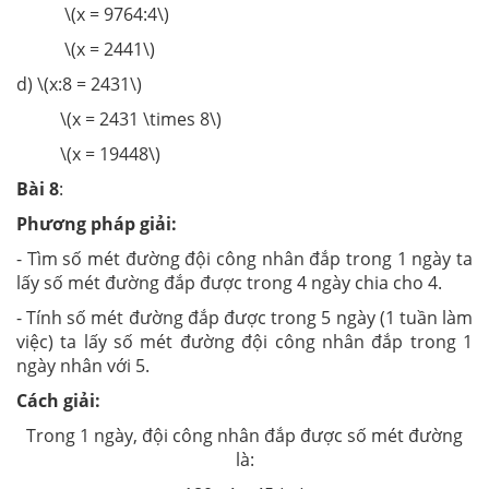
\(x = 9764:4\)
\(x = 2441\)
d) \(x:8 = 2431\)
\(x = 2431 \times 8\)
\(x = 19448\)
Bài 8
:
Phương pháp giải:
- Tìm số mét đường đội công nhân đắp trong 1 ngày ta
lấy số mét đường đắp được trong 4 ngày chia cho 4.
- Tính số mét đường đắp được trong 5 ngày (1 tuần làm
việc) ta lấy số mét đường đội công nhân đắp trong 1
ngày nhân với 5.
Cách giải:
Trong 1 ngày, đội công nhân đắp được số mét đường
là: