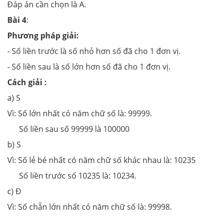
Đáp án cần chọn là A.
Bài 4
:
Phương pháp giải:
- Số liền trước là số nhỏ hơn số đã cho 1 đơn vị.
- Số liền sau là số lớn hơn số đã cho 1 đơn vị.
Cách giải :
a) S
Vì: Số lớn nhất có năm chữ số là: 99999.
Số liền sau số 99999 là 100000
b) S
Vì: Số lẻ bé nhất có năm chữ số khác nhau là: 10235
Số liền trước số 10235 là: 10234.
c) Đ
Vì: Số chẵn lớn nhất có năm chữ số là: 99998.