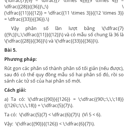
\(\dfrac{7}{9} = \dfrac{{7 \times 4}}{{9 \times 4}} =
\dfrac{{28}}{{36}}\,;\) \
(\dfrac{{11}}{{12}} = \dfrac{{11 \times 3}}{{12 \times 3}}
= \dfrac{{33}}{{36}}.\)
Vậy phân số lần lượt bằng \(\dfrac{7}
{{9\;}}\;,\;\dfrac{{11}}{{12}}\) và có mẫu số chung là 36 là
\(\dfrac{{28}}{{36}}\) và \(\dfrac{{33}}{{36}}\).
Bài 5.
Phương pháp:
Rút gọn các phân số thành phân số tối giản (nếu được),
sau đó có thể quy đồng mẫu số hai phân số đó, rồi so
sánh các tử số của hai phân số mới.
Cách giải:
a) Ta có: \(\dfrac{{90}}{{126}} = \;\dfrac{{90\;:\,\,\;18}}
{{126\;:\;\,\,18}} = \;\dfrac{5}{7}\).
Ta có: \(\dfrac{5}{7} < \dfrac{6}{7}\) (Vì 5 < 6).
Vậy: \(\dfrac{{90}}{{126}} < \;\dfrac{6}{7}\).