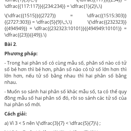
\dfrac{{117:117}}{{234:234}} = \dfrac{1}{2}\,\)
\(\dfrac{{1515}}{{2727}} = \dfrac{{1515:303}}
{{2727:303}} = \dfrac{5}{9}\,;\,\) \(\dfrac{{232323}}
{{494949}} = \dfrac{{232323:10101}}{{494949:10101}} =
\dfrac{{23}}{{49}}.\)
Bài 2
.
Phương pháp:
- Trong hai phân số có cùng mẫu số, phân số nào có tử
số bé hơn thì bé hơn, phân số nào có tử số lớn hơn thì
lớn hơn, nếu tử số bằng nhau thì hai phân số bằng
nhau.
- Muốn so sánh hai phân số khác mẫu số, ta có thể quy
đồng mẫu số hai phân số đó, rồi so sánh các tử số của
hai phân số mới.
Cách giải:
a) Vì 3 < 5 nên \(\dfrac{3}{7} < \dfrac{5}{7}\) ;