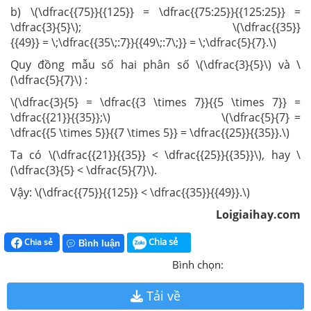
b) \(\dfrac{{75}}{{125}} = \dfrac{{75:25}}{{125:25}} =
\dfrac{3}{5}\); \(\dfrac{{35}}
{{49}} = \;\dfrac{{35\;:7}}{{49\;:7\;}} = \;\dfrac{5}{7}.\)
Quy đồng mẫu số hai phân số \(\dfrac{3}{5}\) và \
(\dfrac{5}{7}\) :
\(\dfrac{3}{5} = \dfrac{{3 \times 7}}{{5 \times 7}} =
\dfrac{{21}}{{35}};\) \(\dfrac{5}{7} =
\dfrac{{5 \times 5}}{{7 \times 5}} = \dfrac{{25}}{{35}}.\)
Ta có \(\dfrac{{21}}{{35}} < \dfrac{{25}}{{35}}\), hay \
(\dfrac{3}{5} < \dfrac{5}{7}\).
Vậy: \(\dfrac{{75}}{{125}} < \dfrac{{35}}{{49}}.\)
Loigiaihay.com
Chia sẻ
Chia sẻ
Bình luận
Bình chọn:
Tải về