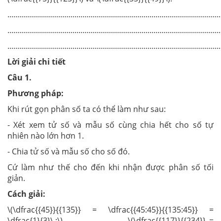
............................................................................................................
............................................................................................................
............................................................................................................
Lời giải chi tiết
Câu 1.
Phương pháp:
Khi rút gọn phân số ta có thể làm như sau:
- Xét xem tử số và mẫu số cùng chia hết cho số tự
nhiên nào lớn hơn 1.
- Chia tử số và mẫu số cho số đó.
Cứ làm như thế cho đến khi nhận được phân số tối
giản.
Cách giải:
\(\dfrac{{45}}{{135}} = \dfrac{{45:45}}{{135:45}} =
\dfrac{1}{3}\,;\) \(\dfrac{{117}}{{234}} =