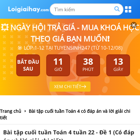
💥 NGÀY HỘI TRẢ GIÁ - MUA KHOÁ HỌC
THEO GIÁ BẠN MUỐN❗
🎯 LỚP 1-12 TẠI TUYENSINH247 (TỪ 10-12/08)
11
38
13
BẮT ĐẦU
SAU
GIỜ
PHÚT
GIÂY
XEM CHI TIẾT
Trang chủ
Bài tập cuối tuần Toán 4 có đáp án và lời giải chi
tiết
Bài tập cuối tuần Toán 4 tuần 22 - Đề 1 (Có đáp