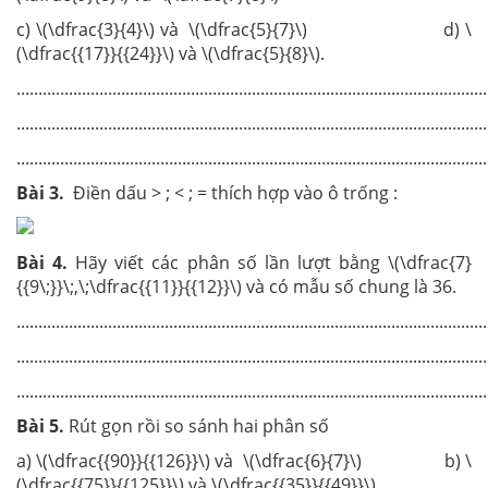
c) \(\dfrac{3}{4}\) và \(\dfrac{5}{7}\) d) \
(\dfrac{{17}}{{24}}\) và \(\dfrac{5}{8}\).
............................................................................................................
............................................................................................................
............................................................................................................
Bài 3.
Điền dấu > ; < ; = thích hợp vào ô trống :
Bài 4.
Hãy viết các phân số lần lượt bằng \(\dfrac{7}
{{9\;}}\;,\;\dfrac{{11}}{{12}}\) và có mẫu số chung là 36.
............................................................................................................
............................................................................................................
............................................................................................................
Bài 5.
Rút gọn rồi so sánh hai phân số
a) \(\dfrac{{90}}{{126}}\) và \(\dfrac{6}{7}\) b) \
(\dfrac{{75}}{{125}}\) và \(\dfrac{{35}}{{49}}\).