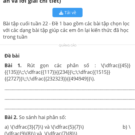
án và lời giải chi tiết)
Tải về
Bài tập cuối tuần 22 - Đề 1 bao gồm các bài tập chọn lọc
với các dạng bài tập giúp các em ôn lại kiến thức đã học
trong tuần
QUẢNG CÁO
Đề bài
Bài 1.
Rút gọn các phân số : \(\dfrac{{45}}
{{135}}\;;\;\dfrac{{117}}{{234}}\;;\;\dfrac{{1515}}
{{2727}}\;;\;\dfrac{{232323}}{{494949}}\).
............................................................................................................
............................................................................................................
............................................................................................................
Bài 2.
So sánh hai phân số:
a) \(\dfrac{3}{7}\) và \(\dfrac{5}{7}\) b) \
(\dfrac{9}{8}\) và \(\dfrac{7}{8}\)