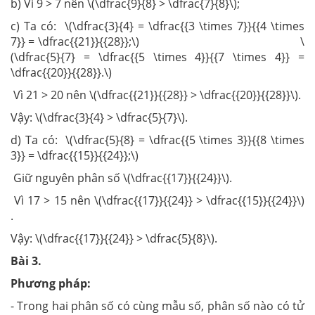
b) Vì 9 > 7 nên \(\dfrac{9}{8} > \dfrac{7}{8}\);
c) Ta có: \(\dfrac{3}{4} = \dfrac{{3 \times 7}}{{4 \times
7}} = \dfrac{{21}}{{28}};\) \
(\dfrac{5}{7} = \dfrac{{5 \times 4}}{{7 \times 4}} =
\dfrac{{20}}{{28}}.\)
Vì 21 > 20 nên \(\dfrac{{21}}{{28}} > \dfrac{{20}}{{28}}\).
Vậy: \(\dfrac{3}{4} > \dfrac{5}{7}\).
d) Ta có: \(\dfrac{5}{8} = \dfrac{{5 \times 3}}{{8 \times
3}} = \dfrac{{15}}{{24}};\)
Giữ nguyên phân số \(\dfrac{{17}}{{24}}\).
Vì 17 > 15 nên \(\dfrac{{17}}{{24}} > \dfrac{{15}}{{24}}\)
.
Vậy: \(\dfrac{{17}}{{24}} > \dfrac{5}{8}\).
Bài 3.
Phương pháp:
- Trong hai phân số có cùng mẫu số, phân số nào có tử