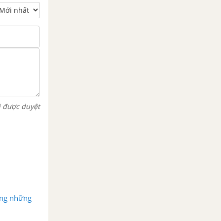
i được duyệt
ong những