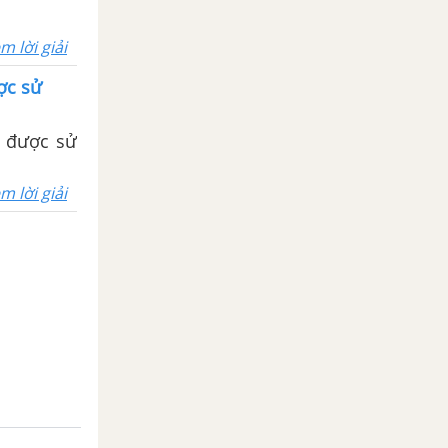
m lời giải
ợc sử
ã được sử
m lời giải