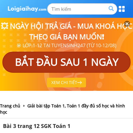
💥 NGÀY HỘI TRẢ GIÁ - MUA KHOÁ HỌC
THEO GIÁ BẠN MUỐN❗
🎯 LỚP 1-12 TẠI TUYENSINH247 (TỪ 10-12/08)
BẮT ĐẦU SAU 1 NGÀY
XEM CHI TIẾT
Trang chủ
Giải bài tập Toán 1, Toán 1 đầy đủ số học và hình
học
Bài 3 trang 12 SGK Toán 1