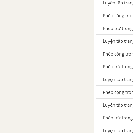
Luyện tập tra
Luyện tập chung trang 92
SGK Toán 1
Phép cộng tro
ĐỀ THI HỌC KÌ 1 - TOÁN 1
Phép trừ trong
3. CÁC SỐ TRONG PHẠM VI 100. ĐO ĐỘ DÀI. GIẢI BÀI TOÁN
Luyện tập tra
Phép cộng tro
Điểm. Đoạn thẳng
Phép trừ trong
Độ dài đoạn thẳng
Thực hành đo độ dài
Luyện tập tra
Một chục, tia số
Phép cộng tro
Mười một, mười hai
Luyện tập tra
Mười ba, mười bốn, mười
Phép trừ tron
lăm
Luyện tập tra