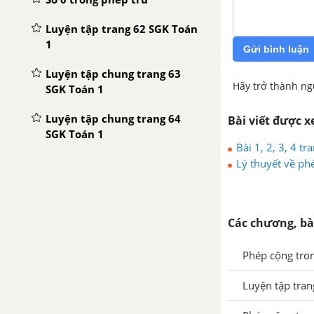
Luyện tập trang 62 SGK Toán
1
Gửi bình luận
Luyện tập chung trang 63
Hãy trở thành ng
SGK Toán 1
Luyện tập chung trang 64
Bài viết được 
SGK Toán 1
Bài 1, 2, 3, 4 t
Phép cộng trong phạm vi 6
Lý thuyết về ph
Phép trừ trong phạm vi 6
Luyện tập trang 67 SGK Toán
Các chương, bà
1
Phép cộng tro
Phép cộng trong phạm vi 7
Luyện tập tra
Phép trừ trong phạm vi 7