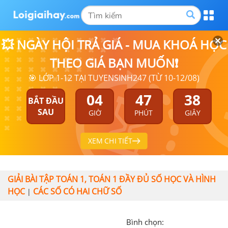
💥 NGÀY HỘI TRẢ GIÁ - MUA KHOÁ HỌC
THEO GIÁ BẠN MUỐN❗
🎯 LỚP 1-12 TẠI TUYENSINH247 (TỪ 10-12/08)
04
47
38
BẮT ĐẦU
SAU
GIỜ
PHÚT
GIÂY
XEM CHI TIẾT
GIẢI BÀI TẬP TOÁN 1, TOÁN 1 ĐẦY ĐỦ SỐ HỌC VÀ HÌNH
HỌC
CÁC SỐ CÓ HAI CHỮ SỐ
|
Bình chọn: