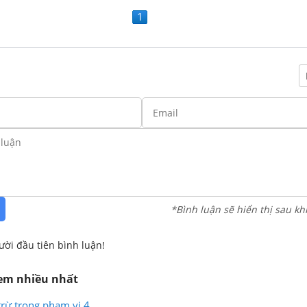
1
*Bình luận sẽ hiển thị sau kh
ười đầu tiên bình luận!
xem nhiều nhất
trừ trong phạm vi 4