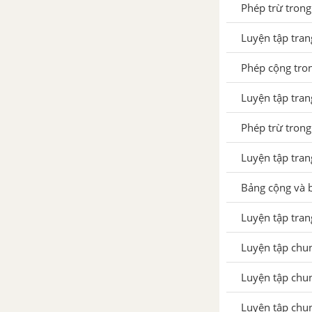
Phép trừ trong
Phép trừ dạng 17 - 3
Luyện tập tra
Luyện tập trang 111 SGK
Toán 1
Phép cộng tro
Phép trừ dạng 17 - 7
Luyện tập tra
Luyện tập trang 113 SGK
Phép trừ tron
Toán 1
Luyện tập chung trang 114
Luyện tập tra
SGK Toán 1
Bảng cộng và 
Bài toán có lời văn
Luyện tập tra
Giải toán có lời văn
Luyện tập chu
Xăng- ti-mét khối. Đo độ dài
Luyện tập chu
Luyện tập trang 121 SGK
Toán 1
Luyện tập chu