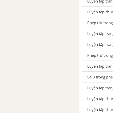
Luyện tập tra
1
Luyện tập chu
Luyện tập chung trang 89
SGK Toán 1
Phép trừ trong
Luyện tập chung trang 90
Luyện tập tra
SGK Toán 1
Luyện tập tra
Luyện tập chung trang 91
SGK Toán 1
Phép trừ trong
Luyện tập chung trang 92
Luyện tập tra
SGK Toán 1
Số 0 trong phé
ĐỀ THI HỌC KÌ 1 - TOÁN 1
Luyện tập tra
3. CÁC SỐ TRONG PHẠM VI 100. ĐO ĐỘ DÀI. GIẢI BÀI TOÁN
Luyện tập chu
Điểm. Đoạn thẳng
Luyện tập chu