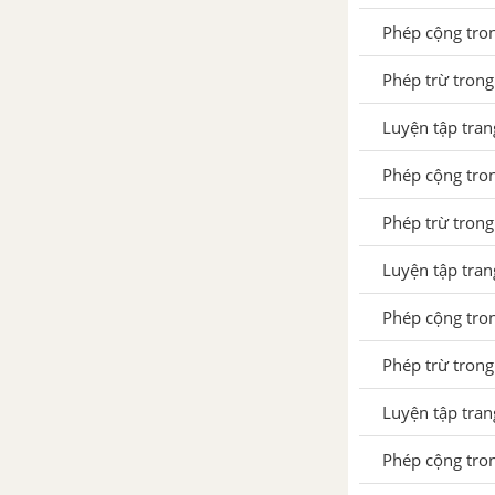
Độ dài đoạn thẳng
Phép cộng tro
Thực hành đo độ dài
Phép trừ trong
Một chục, tia số
Luyện tập tra
Mười một, mười hai
Phép cộng tro
Mười ba, mười bốn, mười
Phép trừ trong
lăm
Luyện tập tra
Mười sáu, mười bảy, mười
tám, mười chín
Phép cộng tro
Hai mươi, hai chục
Phép trừ trong
Phép cộng dạng 14 + 3
Luyện tập tra
Luyện tập trang 109 SGK
Phép cộng tro
Toán 1