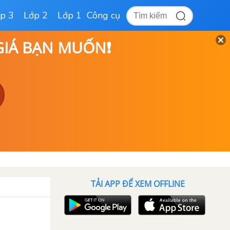
p 3
Lớp 2
Lớp 1
Công cụ
 GIÁ BẠN MUỐN❗
TẢI APP ĐỂ XEM OFFLINE