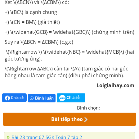
Xét \(∆BCN\) và \(∆CBM\) có:
+) \(BC\) là cạnh chung
+) \(CN = BM\) (giả thiết)
+) \(\widehat{GCB} = \widehat{GBC}\) (chứng minh trên)
Suy ra \(∆BCN = ∆CBM\) (c.g.c)
\(\Rightarrow \) \(\widehat{NBC} = \widehat{MCB}\) (hai
góc tương ứng).
\(\Rightarrow ∆ABC\) cân tại \(A\) (tam giác có hai góc
bằng nhau là tam giác cân) (điều phải chứng minh).
Loigiaihay.com
Chia sẻ
Chia sẻ
Bình luận
Bình chọn:
Bài tiếp theo
Bài 28 trang 67 SGK Toán 7 tập 2