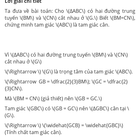
Lời giải chi tiết
Ta đưa về bài toán: Cho \(∆ABC\) có hai đường trung
tuyến \(BM\) và \(CN\) cắt nhau ở \(G.\) Biết \(BM=CN\),
chứng minh tam giác \(ABC\) là tam giác cân.
Vì
\(∆ABC\) có hai đường trung tuyến \(BM\) và \(CN\)
cắt nhau ở \(G\)
\(\Rightarrow \) \(G\) là trọng tâm của tam giác \(ABC\).
\(\Rightarrow GB = \dfrac{2}{3}BM\); \(GC = \dfrac{2}
{3}CN\).
Mà \(BM = CN\) (giả thiết) nên \(GB = GC.\)
Tam giác \(GBC\) có \(GB = GC\) nên \(∆GBC\) cân tại \
(G\).
\(\Rightarrow \) \(\widehat{GCB} = \widehat{GBC}\)
(Tính chất tam giác cân).