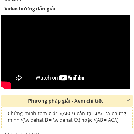
Video hướng dẫn giải
Phương pháp giải - Xem chi tiết
Chứng minh tam giác \(ABC\) cân tại \(A\) ta chứng
minh \(\widehat B = \widehat C\) hoặc \(AB = AC.\)