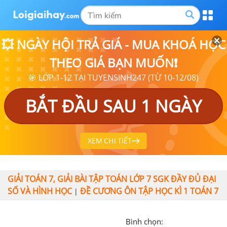
💥 NGÀY HỘI TRẢ GIÁ - MUA KHOÁ HỌC
THEO GIÁ BẠN MUỐN❗
🎯 LỚP 1-12 TẠI TUYENSINH247 (TỪ 10-12/08)
BẮT ĐẦU SAU 1 NGÀY
XEM CHI TIẾT
GIẢI TOÁN 7, GIẢI BÀI TẬP TOÁN LỚP 7 SGK ĐẦY ĐỦ ĐẠI
SỐ VÀ HÌNH HỌC
ĐỀ CƯƠNG ÔN TẬP HỌC KÌ 1 TOÁN 7
|
Bình chọn: