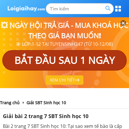
💥 NGÀY HỘI TRẢ GIÁ - MUA KHOÁ HỌC
THEO GIÁ BẠN MUỐN❗
🎯 LỚP 1-12 TẠI TUYENSINH247 (TỪ 10-12/08)
BẮT ĐẦU SAU 1 NGÀY
XEM CHI TIẾT
Trang chủ
Giải SBT Sinh học 10
Giải bài 2 trang 7 SBT Sinh học 10
Bài 2 trang 7 SBT Sinh học 10: Tại sao xem tế bào là cấp