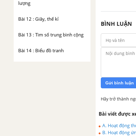
lượng
Bài 12 : Giây, thế kỉ
BÌNH LUẬN
Bài 13 : Tìm số trung bình cộng
Bài 14 : Biểu đồ tranh
Bài 15 : Biểu đồ cột
Bài 16 : Em ôn lại những gì đã
Gửi bình luận
học
Hãy trở thành ng
CHƯƠNG 2 : BỐN PHÉP TÍNH
VỚI CÁC SỐ TỰ NHIÊN. HÌNH
Bài viết được 
HỌC
A. Hoạt động thự
Bài 17 : Phép cộng. Phép trừ
B. Hoạt động ứng