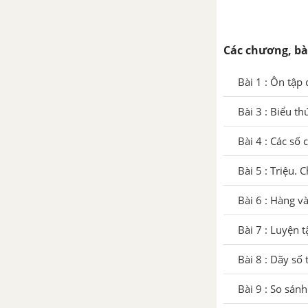
Bài 18 : Luyện tập
Các chương, bà
Bài 19 : Biểu thức có chứa hai
chữ. Tính chất giao hoán của
Bài 1 : Ôn tập
phép cộng
Bài 3 : Biểu t
Bài 20 : Biểu thức có chứa ba
chữ. Tính chất kết hợp của phép
Bài 4 : Các số 
cộng
Bài 5 : Triệu. 
Bài 21 : Luyện tập
Bài 6 : Hàng và
Bài 22 : Tìm hai số khi biết tổng
Bài 7 : Luyện t
và hiệu của hai số đó
Bài 8 : Dãy số 
Bài 23 : Em ôn lại những gì đã
Bài 9 : So sánh
học