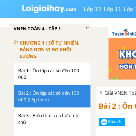
Lớp 12
Lớp 11
Lớp 
VNEN TOÁN 4 - TẬP 1
CHƯƠNG 1 : SỐ TỰ NHIÊN.
BẢNG ĐƠN VỊ ĐO KHỐI
LƯỢNG
Bài 1 : Ôn tập các số đến 100
000
Giải VNEN Toá
Bài 2 : Ôn tập các số đến 100
000 (tiếp theo)
Bài 2 : Ôn
Bài 3 : Biểu thức có chứa một
chữ
Chia sẻ