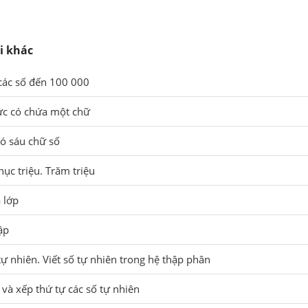
i khác
 các số đến 100 000
hức có chứa một chữ
có sáu chữ số
Chục triệu. Trăm triệu
 lớp
ập
tự nhiên. Viết số tự nhiên trong hệ thập phân
 và xếp thứ tự các số tự nhiên