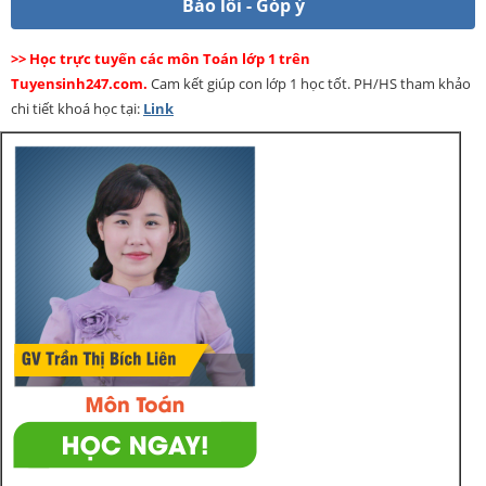
Báo lỗi - Góp ý
>> Học trực tuyến các môn Toán lớp 1 trên
Tuyensinh247.com.
Cam kết giúp con lớp 1 học tốt. PH/HS tham khảo
chi tiết khoá học tại:
Link