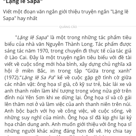
"Lặng lẽ Sapa"
Viết một đoạn văn ngắn giới thiệu truyện ngắn "Lặng lẽ
Sapa" hay nhất
QUẢNG CÁO
"
Lặng lẽ Sapa
" là một trong những tác phẩm tiêu
biểu của nhà văn Nguyễn Thành Long. Tác phẩm được
sáng tác năm 1970, trong chuyến đi thực tế của tác giả
ở Lào Cai. Đây là một truyện ngắn tiêu biểu với đề tài
viết về cuộc sống mới hòa bình, xây dựng chủ nghĩa xã
hội ở miền Bắc, in trong tập “Giữa trong xanh”
(1972).“
Lặng lẽ Sa Pa
” kể về cuộc gặp gỡ tình cờ giữa
các nhân vật: ông họa sĩ già, cô kỹ sư trẻ, bác lái xe và
anh thanh niên làm khí tượng trong vòng nửa giờ trên
đỉnh núi Yên Sơn khi xe dừng lại. Ông họa sĩ và cô gái
lên thăm nơi ở và làm việc của anh thanh niên trên núi.
Anh bộc bạch với họ về công việc, về cuộc sống, về
những suy nghĩ của mình. Ông họa sĩ đã kịp ghi lại ký
họa chân dung anh. Anh muốn giới thiệu với ông họa sĩ
những người khác xứng đáng hơn để vẽ. Họ chia tay