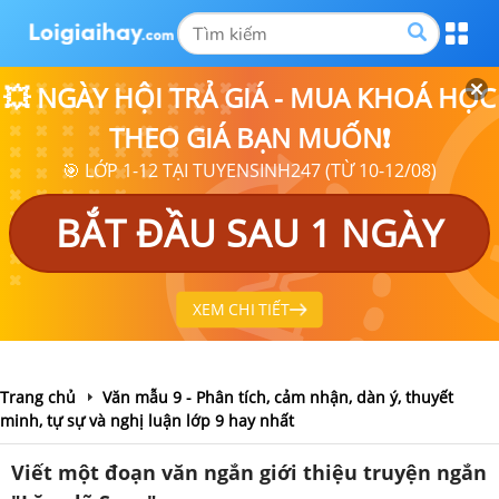
💥 NGÀY HỘI TRẢ GIÁ - MUA KHOÁ HỌC
THEO GIÁ BẠN MUỐN❗
🎯 LỚP 1-12 TẠI TUYENSINH247 (TỪ 10-12/08)
BẮT ĐẦU SAU 1 NGÀY
XEM CHI TIẾT
Trang chủ
Văn mẫu 9 - Phân tích, cảm nhận, dàn ý, thuyết
minh, tự sự và nghị luận lớp 9 hay nhất
Viết một đoạn văn ngắn giới thiệu truyện ngắn