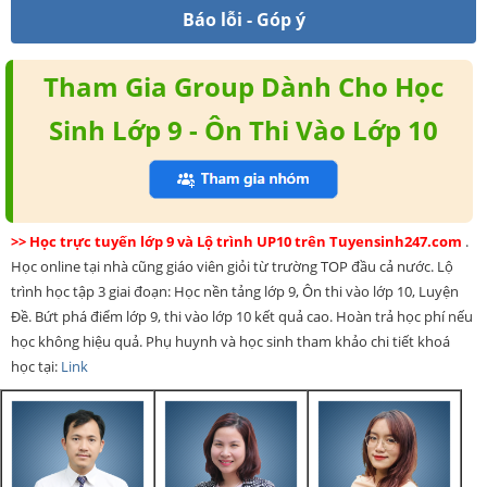
Báo lỗi - Góp ý
Tham Gia Group Dành Cho Học
Sinh Lớp 9 - Ôn Thi Vào Lớp 10
>> Học trực tuyến lớp 9 và Lộ trình UP10 trên Tuyensinh247.com
.
Học online tại nhà cũng giáo viên giỏi từ trường TOP đầu cả nước. Lộ
trình học tập 3 giai đoạn: Học nền tảng lớp 9, Ôn thi vào lớp 10, Luyện
Đề. Bứt phá điểm lớp 9, thi vào lớp 10 kết quả cao. Hoàn trả học phí nếu
học không hiệu quả. Phụ huynh và học sinh tham khảo chi tiết khoá
học tại:
Link