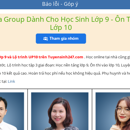
Báo lỗi - Góp ý
 Group Dành Cho Học Sinh Lớp 9 - Ôn T
Lớp 10
lớp 9 và Lộ trình UP10 trên Tuyensinh247.com
. Học online tại nhà cũng g
c. Lộ trình học tập 3 giai đoạn: Học nền tảng lớp 9, Ôn thi vào lớp 10, Luy
ớp 10 kết quả cao. Hoàn trả học phí nếu học không hiệu quả. Phụ huynh và 
 tại:
Link