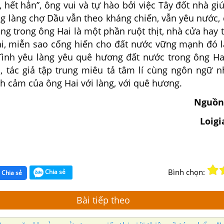
i, hết hẳn”, ông vui và tự hào bởi việc Tây đốt nhà g
ng làng chợ Dầu vẫn theo kháng chiến, vẫn yêu nước,
ng trong ông Hai là một phần ruột thịt, nhà cửa hay 
 lại, miễn sao cống hiến cho đất nước vững mạnh đó 
Tình yêu làng yêu quê hương đất nước trong ông Hai
h, tác giả tập trung miêu tả tâm lí cùng ngôn ngữ n
nh cảm của ông Hai với làng, với quê hương.
Nguồn
Loig
Bình chọn:
Chia sẻ
Chia sẻ
Bài tiếp theo