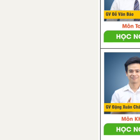
Tổng hợp các đoạn văn nghị
luận về tác phẩm Chuẩn bị hành
trang vào thế kỉ mới
Tổng hợp các cách mở bài, kết
bài cho tác phẩm Chuẩn bị hành
trang vào thế kỉ mới
Chó sói và cừu trong thơ ngụ
ngôn của La Phông-ten - Hi-
pô-lít Ten
Tổng hợp các bài văn nghị luận
về tác phẩm Chó sói và cừu
trong thơ ngụ ngôn của La
Phông-ten
Tổng hợp các đoạn văn nghị
luận về tác phẩm Chó sói và cừu