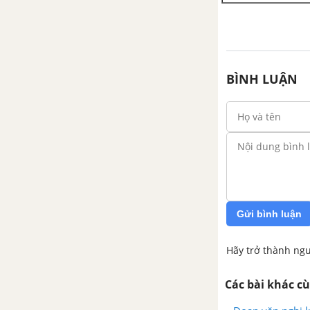
trong thơ ngụ ngôn của La
Phông-ten
Tổng hợp các cách mở bài, kết
bài cho tác phẩm Chó sói và cừu
BÌNH LUẬN
trong thơ ngụ ngôn của La
Phông-ten
Con cò - Chế Lan Viên
Tổng hợp các bài văn nghị luận
về tác phẩm Con cò
Tổng hợp các đoạn văn nghị
Gửi bình luận
luận về tác phẩm Con cò
Hãy trở thành ngư
Tổng hợp các cách mở bài, kết
bài cho tác phẩm Con cò
Các bài khác c