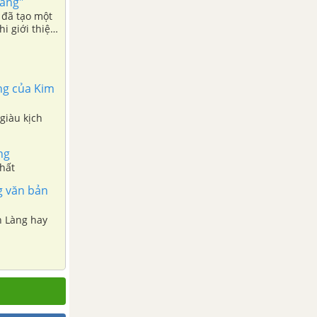
Làng"
 đã tạo một
i giới thiệu
ng của Kim
giàu kịch
ng
nhất
g văn bản
n Làng hay