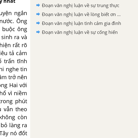
y nhất
Đoạn văn nghị luận về sự trung thực
uyện ngắn
Đoạn văn nghị luận về lòng biết ơn của mỗi chúng ta
 nước.
Ông
Đoạn văn nghị luận tình cảm gia đình
t buộc ông
Đoạn văn nghị luận về sự cống hiến
 sinh ra và
hiện rất rõ
miêu tả cảm
 trấn tĩnh
hi nghe tin
tâm trở nên
ông Hai với
 hổ vì niềm
trong phút
u vẫn theo
 không còn
 bỏ làng ra
“Tây nó đốt