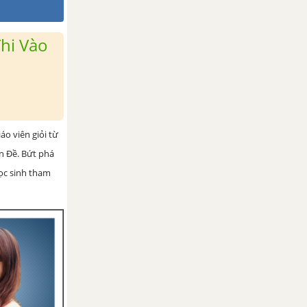
hi Vào
iáo viên giỏi từ
ện Đề. Bứt phá
học sinh tham