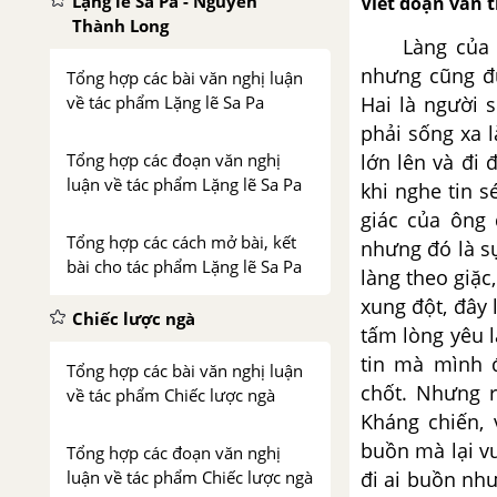
Lặng lẽ Sa Pa - Nguyễn
Viết đoạn văn 
Thành Long
Làng của nhà
nhưng cũng đủ
Tổng hợp các bài văn nghị luận
Hai là người 
về tác phẩm Lặng lẽ Sa Pa
phải sống xa 
lớn lên và đi
Tổng hợp các đoạn văn nghị
luận về tác phẩm Lặng lẽ Sa Pa
khi nghe tin s
giác của ông 
Tổng hợp các cách mở bài, kết
nhưng đó là sự
bài cho tác phẩm Lặng lẽ Sa Pa
làng theo giặc
xung đột, đây 
Chiếc lược ngà
tấm lòng yêu l
tin mà mình 
Tổng hợp các bài văn nghị luận
chốt.
Nhưng r
về tác phẩm Chiếc lược ngà
Kháng chiến,
buồn mà lại v
Tổng hợp các đoạn văn nghị
đi ai buồn như
luận về tác phẩm Chiếc lược ngà