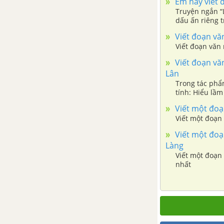
Em hãy viết đ
bài cho tác phẩm Những đứa trẻ
Truyện ngắn “
dấu ấn riêng t
Bàn về đọc sách - Chu Quang
về tác phẩm n
Viết đoạn vă
Tiềm
Viết đoạn văn
Viết đoạn văn
Tổng hợp các bài văn nghị luận
Lân
về tác phẩm Bàn về đọc sách
Trong tác phẩ
tính: Hiểu lầm
Tổng hợp các đoạn văn nghị
Viết một đoạn
luận về tác phẩm Bàn về đọc
Viết một đoạn
sách
Viết một đoạ
Làng
Tổng hợp các cách mở bài, kết
Viết một đoạn
bài cho tác phẩm Bàn về đọc
nhất
sách
Tiếng nói của văn nghệ -
Nguyễn Đình Thi