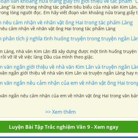
oạn văn khoảng nửa trang giấy thi giới thiệu về tác phẩm "
Làng” là một trong những tác phẩm tiêu biểu của nhà văn Kim Lân,
rong lòng người đọc. Em hãy viết đoạn văn khoảng nửa trang giấy th
ày.
n nêu cảm nhận về nhân vật ông Hai trong tác phẩm Làng
 nêu cảm nhận về nhân vật ông Hai trong tác phẩm Làng
 phân tích ý nghĩa tình huống truyện trong truyện ngắn Là
m Làng, nhà văn Kim Lân đã xây dựng được một tình huống truyện 
 rồi vỡ lẽ về việc làng Dầu cùa mình theo giặc.
 văn ngắn giới thiệu về nhà văn Kim Lân và truyện ngắn Là
 văn ngắn giới thiệu về nhà văn Kim Lân và truyện ngắn Làng hay 
n văn ngắn nêu cảm nhận của em về nhân vật ông Hai tron
 văn ngắn nêu cảm nhận của em về nhân vật ông Hai trong văn bả
>> Xem thêm
Luyện Bài Tập Trắc nghiệm Văn 9 - Xem ngay