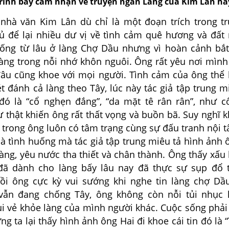
trình bày cảm nhận về truyện ngắn Làng của Kim Lân ha
 văn Kim Lân dù chỉ là một đoạn trích trong tr
 để lại nhiều dư vị về tình cảm quê hương và đất
sống từ lâu ở làng Chợ Dầu nhưng vì hoàn cảnh bắ
làng trong nỗi nhớ khôn nguôi. Ông rất yêu nơi mình
 đâu cũng khoe với mọi người. Tình cảm của ông thể 
ét đánh cả làng theo Tây, lúc này tác giả tập trung 
đó là “cổ nghẹn đắng”, “da mặt tê rân rân”, như cố
 thật khiến ông rất thất vọng và buồn bã.
Suy nghĩ k
, trong ông luôn có tâm trạng cùng sự đấu tranh nội 
là tình huống mà tác giả tập trung miêu tả hình ảnh 
àng, yêu nước tha thiết và chân thành. Ông thấy xấu
đã dành cho làng bấy lâu nay đã thực sự sụp đổ 
ồi ông cực kỳ vui sướng khi nghe tin làng chợ Dầ
 vẫn đang chống Tây, ông không còn nỗi tủi nhục
ui vẻ khỏe làng của mình người khác. Cuộc sống phải
ng ta lại thấy hình ảnh ông Hai đi khoe cái tin đó là 