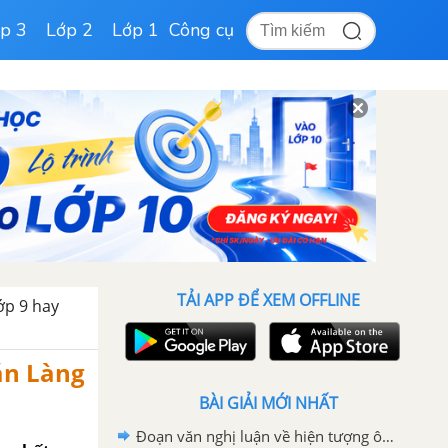
p 3
Lớp 2
Lớp 1
Công cụ
TẢI APP ĐỂ XEM OFFLINE
ớp 9 hay
ắn Làng
BÀI GIẢI MỚI NHẤT
Đoạn văn nghị luận về hiện tượng ô nhiễm môi trường