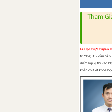
Tổng hợp các bài văn nghị luận
về tác phẩm Tiếng nói của văn
nghệ
Tham Gia
Tổng hợp các đoạn văn nghị
luận về tác phẩm Tiếng nói của
văn nghệ
>> Học trực tuyến 
Tổng hợp các cách mở bài, kết
bài cho tác phẩm Tiếng nói của
trường TOP đầu cả nướ
văn nghệ
điểm lớp 9, thi vào l
khảo chi tiết khoá học
Chuẩn bị hành trang vào thế
kỉ mới - Vũ Khoan
Tổng hợp các bài văn nghị luận
về tác phẩm Chuẩn bị hành
trang vào thế kỉ mới