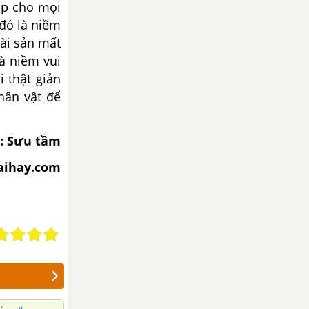
iúp cho mọi
 đó là niềm
tài sản mất
là niềm vui
 thật giản
hân vật để
: Sưu tầm
iaihay.com