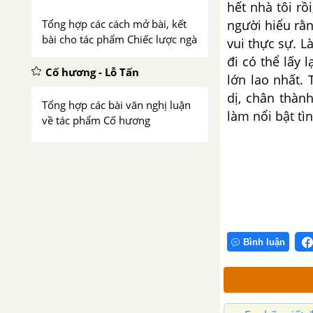
hết nhà tôi rồ
người hiểu rằ
Tổng hợp các cách mở bài, kết
bài cho tác phẩm Chiếc lược ngà
vui thực sự.
Là
đi có thể lấy
Cố hương - Lỗ Tấn
lớn lao nhất.
dị, chân thàn
Tổng hợp các bài văn nghị luận
làm nổi bật tì
về tác phẩm Cố hương
Tổng hợp các cách mở bài, kết
bài cho tác phẩm Cố hương
Những đứa trẻ - Mác-xim
Go-rơ-ki
Bình luận
Tổng hợp các bài văn nghị luận
về tác phẩm Những đứa trẻ
Tổng hợp các cách mở bài, kết