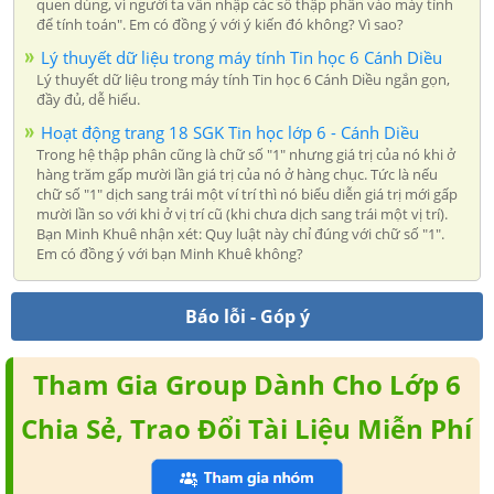
quen dùng, vì người ta vẫn nhập các số thập phân vào máy tính
để tính toán". Em có đồng ý với ý kiến đó không? Vì sao?
Lý thuyết dữ liệu trong máy tính Tin học 6 Cánh Diều
Lý thuyết dữ liệu trong máy tính Tin học 6 Cánh Diều ngắn gọn,
đầy đủ, dễ hiểu.
Hoạt động trang 18 SGK Tin học lớp 6 - Cánh Diều
Trong hệ thập phân cũng là chữ số "1" nhưng giá trị của nó khi ở
hàng trăm gấp mười lần giá trị của nó ở hàng chục. Tức là nếu
chữ số "1" dịch sang trái một ví trí thì nó biểu diễn giá trị mới gấp
mười lần so với khi ở vị trí cũ (khi chưa dịch sang trái một vị trí).
Bạn Minh Khuê nhận xét: Quy luật này chỉ đúng với chữ số "1".
Em có đồng ý với bạn Minh Khuê không?
Báo lỗi - Góp ý
Tham Gia Group Dành Cho Lớp 6
Chia Sẻ, Trao Đổi Tài Liệu Miễn Phí