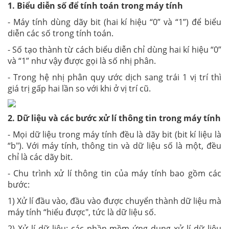
1. Biểu diễn số để tính toán trong máy tính
- Máy tính dùng dãy bit (
hai kí hiệu “0” và “1”)
để biểu
diễn các số trong tính toán.
- Số tạo thành từ cách biểu diễn chỉ dùng hai kí hiệu “0”
và “1” như vậy được gọi là số nhị phân.
- Trong hệ nhị phân quy ước dịch sang trái 1 vị trí thì
giá trị gấp hai lần so với khi ở vị trí cũ.
2. Dữ liệu và các bước xử lí thông tin trong máy tính
- Mọi dữ liệu trong máy tính đều là dãy bit (bit kí liệu là
“b"). Với máy tính, thông tin và dữ liệu số là một, đều
chỉ là các dãy bit.
- Chu trình xử lí thông tin của máy tính bao gồm các
bước:
1) Xử lí đầu vào, đầu vào được chuyển thành dữ liệu mà
máy tính “hiểu được", tức là dữ liệu số.
2) Xử lí dữ liệu: các phần mềm ứng dụng xử lí dữ liệu