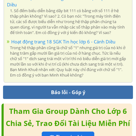
Diều
1. Số đếm biểu diễn bằng dãy bit 111 có bằng với số 111 ở hệ
thập phân không? Vì sao? 2. Có bạn nói: "Trong máy tính điện
tử, các số được biểu diễn như trong hệ thập phân chúng ta
quen dùng, vì người ta vẫn nhập các số thập phân vào máy tính
để tính toán". Em có đồng ý với ý kiến đó không? Vì sao?
Hoạt động trang 18 SGK Tin học lớp 6 - Cánh Diều
Trong hệ thập phân cũng là chữ số "1" nhưng giá trị của nó khi ở
hàng trăm gấp mười lần giá trị của nó ở hàng chục. Tức là nếu
chữ số "1" dịch sang trái một ví trí thì nó biểu diễn giá trị mới gấp
mười lần so với khi ở vị trí cũ (khi chưa dịch sang trái một vị trí).
Bạn Minh Khuê nhận xét: Quy luật này chỉ đúng với chữ số "1".
Em có đồng ý với bạn Minh Khuê không?
Báo lỗi - Góp ý
Tham Gia Group Dành Cho Lớp 6
Chia Sẻ, Trao Đổi Tài Liệu Miễn Phí