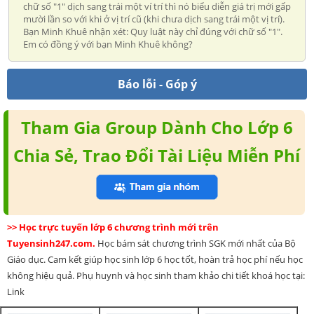
chữ số "1" dịch sang trái một ví trí thì nó biểu diễn giá trị mới gấp
mười lần so với khi ở vị trí cũ (khi chưa dịch sang trái một vị trí).
Bạn Minh Khuê nhận xét: Quy luật này chỉ đúng với chữ số "1".
Em có đồng ý với bạn Minh Khuê không?
Báo lỗi - Góp ý
Tham Gia Group Dành Cho Lớp 6
Chia Sẻ, Trao Đổi Tài Liệu Miễn Phí
>> Học trực tuyến lớp 6 chương trình mới trên
Tuyensinh247.com.
Học bám sát chương trình SGK mới nhất của Bộ
Giáo dục. Cam kết giúp học sinh lớp 6 học tốt, hoàn trả học phí nếu học
không hiệu quả. Phụ huynh và học sinh tham khảo chi tiết khoá học tại:
Link