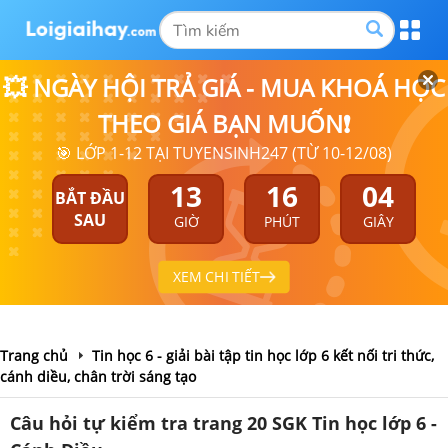
💥 NGÀY HỘI TRẢ GIÁ - MUA KHOÁ HỌC
THEO GIÁ BẠN MUỐN❗
🎯 LỚP 1-12 TẠI TUYENSINH247 (TỪ 10-12/08)
13
16
04
BẮT ĐẦU
SAU
GIỜ
PHÚT
GIÂY
XEM CHI TIẾT
Trang chủ
Tin học 6 - giải bài tập tin học lớp 6 kết nối tri thức,
cánh diều, chân trời sáng tạo
Câu hỏi tự kiểm tra trang 20 SGK Tin học lớp 6 -