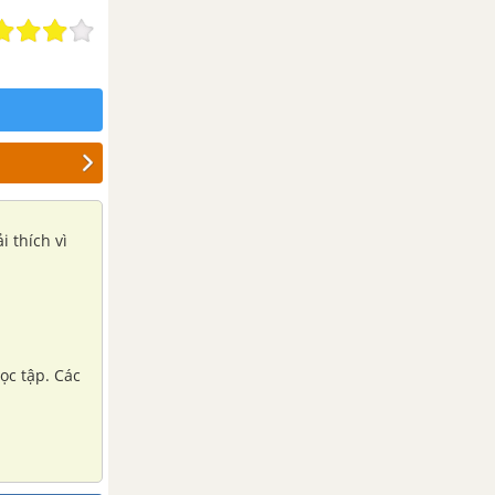
i thích vì
ọc tập. Các