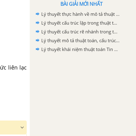
BÀI GIẢI MỚI NHẤT
Lý thuyết thực hành về mô tả thuật toán Tin học 6 Cánh Diều
Lý thuyết cấu trúc lặp trong thuật toán Tin học 6 Cánh Diều
Lý thuyết cấu trúc rẽ nhánh trong thuật toán Tin học 6 Cánh Diều
Lý thuyết mô tả thuật toán, cấu trúc tuần tự trong thuật toán Tin học 6 Cánh Diều
Lý thuyết khái niệm thuật toán Tin học 6 Cánh Diều
ức liên lạc