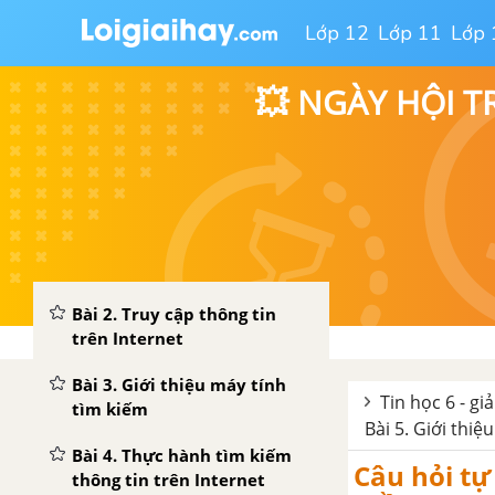
mạng máy tính
Lớp 12
Lớp 11
Lớp 
Bài 3. Mạng có dây và mạng
💥 NGÀY HỘI T
không dây
Bài 4. Thực hành về mạng
máy tính
CHỦ ĐỀ C. TỔ CHỨC LƯU TRỮ, TÌM KIẾM VÀ TRAO ĐỔI THÔNG TIN
Bài 1. Thông tin trên web
Bài 2. Truy cập thông tin
trên Internet
Bài 3. Giới thiệu máy tính
Tin học 6 - gi
tìm kiếm
Bài 5. Giới thiệ
Bài 4. Thực hành tìm kiếm
Câu hỏi tự
thông tin trên Internet