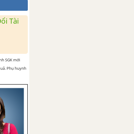
ổi Tài
ình SGK mới
 quả. Phụ huynh