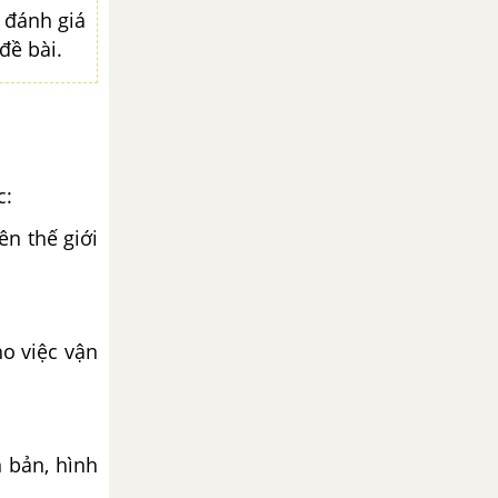
ự đánh giá
đề bài.
c:
ên thế giới
ho việc vận
 bản, hình