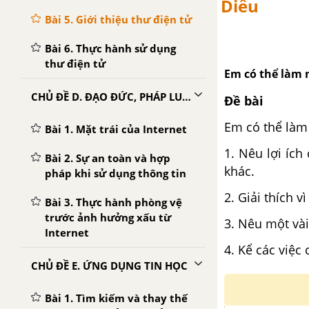
Diều
Bài 5. Giới thiệu thư điện tử
Bài 6. Thực hành sử dụng
thư điện tử
Em có thể làm 
CHỦ ĐỀ D. ĐẠO ĐỨC, PHÁP LUẬT VÀ VĂN HÓA TRONG MÔI TRƯỜNG SỐ
Đề bài
Em có thể làm
Bài 1. Mặt trái của Internet
1. Nêu lợi ích
Bài 2. Sự an toàn và hợp
khác.
pháp khi sử dụng thông tin
2. Giải thích v
Bài 3. Thực hành phòng vệ
trước ảnh hưởng xấu từ
3. Nêu một vài
Internet
4. Kể các việc
CHỦ ĐỀ E. ỨNG DỤNG TIN HỌC
Bài 1. Tìm kiếm và thay thế