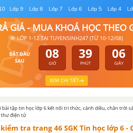
10
Lớp 9
Lớp 8
Lớp 7
Lớp 6
Lớp 5
Lớp 4
Lớ
RẢ GIÁ - MUA KHOÁ HỌC THEO
🎯 LỚP 1-12 TẠI TUYENSINH247 (TỪ 10-12/08)
08
39
05
BẮT ĐẦU
SAU
GIỜ
PHÚT
GIÂY
XEM CHI TIẾT
ải bài tập tin học lớp 6 kết nối tri thức, cánh diều, chân trời 
u thư điện tử
 kiểm tra trang 46 SGK Tin học lớp 6 -