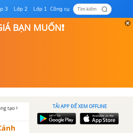
p 3
Lớp 2
Lớp 1
Công cụ
 GIÁ BẠN MUỐN❗
TẢI APP ĐỂ XEM OFFLINE
sáng tạo
 Cánh