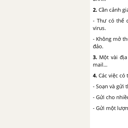
sơ đồ tư duy
2.
Cần cảnh giá
CHỦ ĐỀ F. GIẢI QUYẾT VẤN ĐỀ VỚI SỰ TRỢ GIÚP CỦA MÁY TÍNH
- Thư có thể 
virus.
Bài 1. Khái niệm thuật toán
- Không mở thư
Bài 2. Mô tả thuật toán, cấu
đảo.
trúc tuần tự trong thuật
toán
3.
Một vài địa
mail…
Bài 3. Cấu trúc rẽ nhánh
trong thuật toán
4.
Các việc có 
Bài 4. Cấu trúc lặp trong
- Soạn và gửi
thuật toán
- Gửi cho nhiề
Bài 5. Thực hành về mô tả
- Gửi một lượn
thuật toán