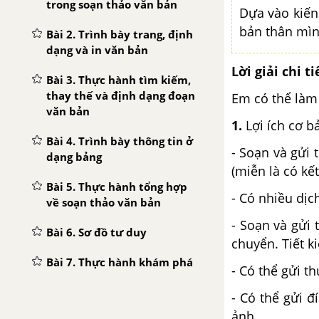
trong soạn thảo văn bản
Dựa vào kiến 
bản thân mìn
Bài 2. Trình bày trang, định
dạng và in văn bản
Lời giải chi ti
Bài 3. Thực hành tìm kiếm,
thay thế và định dạng đoạn
Em có thể làm t
văn bản
1.
Lợi ích cơ b
Bài 4. Trình bày thông tin ở
- Soạn và gửi 
dạng bảng
(miễn là có kết
Bài 5. Thực hành tổng hợp
- Có nhiều dịc
về soạn thảo văn bản
- Soạn và gửi 
Bài 6. Sơ đồ tư duy
chuyển. Tiết k
Bài 7. Thực hành khám phá
- Có thể gửi t
phần mềm sơ đồ tư duy
- Có thể gửi 
Bài 8. Dự án nhỏ lợi ích của
ảnh…