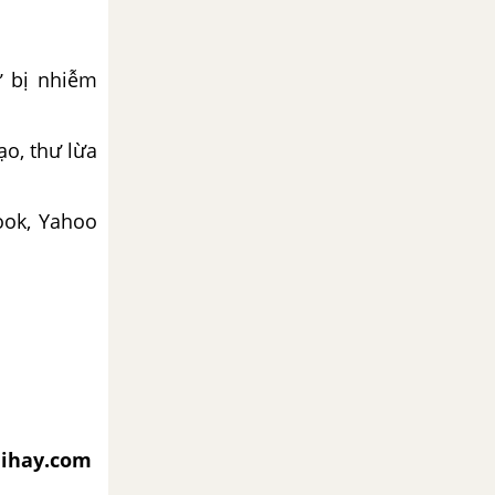
ử bị nhiễm
ạo, thư lừa
ook, Yahoo
aihay.com