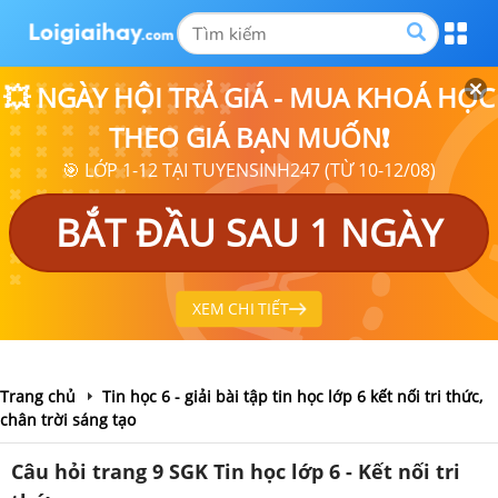
💥 NGÀY HỘI TRẢ GIÁ - MUA KHOÁ HỌC
THEO GIÁ BẠN MUỐN❗
🎯 LỚP 1-12 TẠI TUYENSINH247 (TỪ 10-12/08)
BẮT ĐẦU SAU 1 NGÀY
XEM CHI TIẾT
Trang chủ
Tin học 6 - giải bài tập tin học lớp 6 kết nối tri thức,
chân trời sáng tạo
Câu hỏi trang 9 SGK Tin học lớp 6 - Kết nối tri