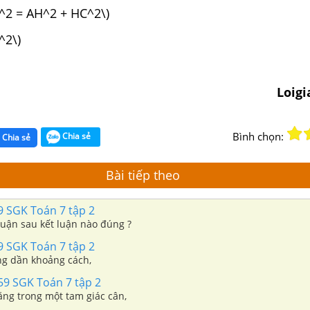
^2 = AH^2 + HC^2\)
^2\)
Loig
Bình chọn:
Chia sẻ
Chia sẻ
Bài tiếp theo
9 SGK Toán 7 tập 2
luận sau kết luận nào đúng ?
9 SGK Toán 7 tập 2
ng dần khoảng cách,
59 SGK Toán 7 tập 2
ng trong một tam giác cân,