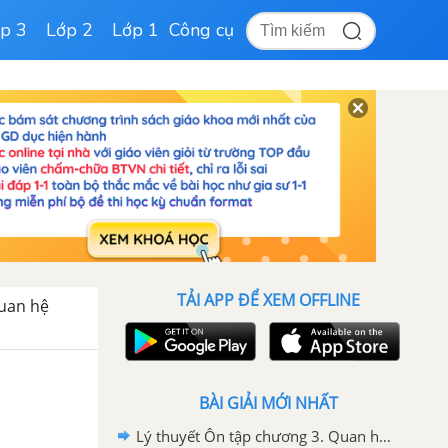
p 3
Lớp 2
Lớp 1
Công cụ
TẢI APP ĐỂ XEM OFFLINE
Quan hệ
BÀI GIẢI MỚI NHẤT
Lý thuyết Ôn tập chương 3. Quan hệ giữa các yếu tố trong tam giác