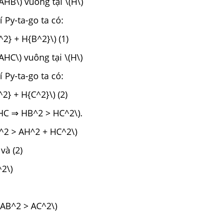
AHB\) vuông tại \(H\)
 Py-ta-go ta có:
^2} + H{B^2}\) (1)
AHC\) vuông tại \(H\)
 Py-ta-go ta có:
2} + H{C^2}\) (2)
 HC ⇒ HB^2 > HC^2\).
^2 > AH^2 + HC^2\)
và (2)
2\)
 AB^2 > AC^2\)