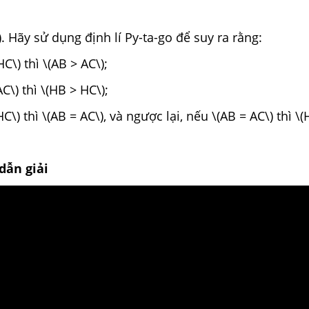
). Hãy sử dụng định lí Py-ta-go để suy ra rằng:
C\) thì \(AB > AC\);
C\) thì \(HB > HC\);
C\) thì \(AB = AC\), và ngược lại, nếu \(AB = AC\) thì \(
dẫn giải