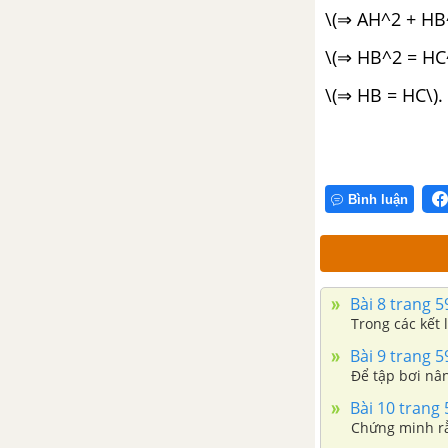
\(⇒ AH^2 + HB
\(⇒ HB^2 = HC
\(⇒ HB = HC\).
Bình luận
Bài 8 trang 5
Trong các kết 
Bài 9 trang 5
Để tập bơi nâ
Bài 10 trang 
Chứng minh rằ