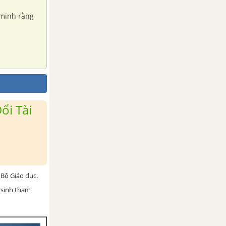
 minh rằng
ổi Tài
Bộ Giáo dục.
 sinh tham