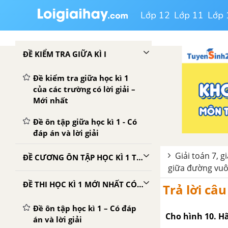
Lớp 12
Lớp 11
Lớp 
ĐỀ KIỂM TRA GIỮA KÌ I
Đề kiểm tra giữa học kì 1
của các trường có lời giải –
Mới nhất
Đề ôn tập giữa học kì 1 - Có
đáp án và lời giải
Giải toán 7, g
ĐỀ CƯƠNG ÔN TẬP HỌC KÌ 1 TOÁN 7
giữa đường vuô
ĐỀ THI HỌC KÌ 1 MỚI NHẤT CÓ LỜI GIẢI
Trả lời câu
Đề ôn tập học kì 1 – Có đáp
Cho hình 10. Hã
án và lời giải