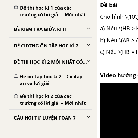
Đề bài
Đề thi học kì 1 của các
trường có lời giải – Mới nhất
Cho hình \(10\
a) Nếu \(HB > H
ĐỀ KIỂM TRA GIỮA KÌ II
b) Nếu \(AB > A
ĐỀ CƯƠNG ÔN TẬP HỌC KÌ 2
c) Nếu \(HB = H
ĐỀ THI HỌC KÌ 2 MỚI NHẤT CÓ LỜI GIẢI
Video hướng 
Đề ôn tập học kì 2 – Có đáp
án và lời giải
Đề thi học kì 2 của các
trường có lời giải – Mới nhất
CÂU HỎI TỰ LUYỆN TOÁN 7