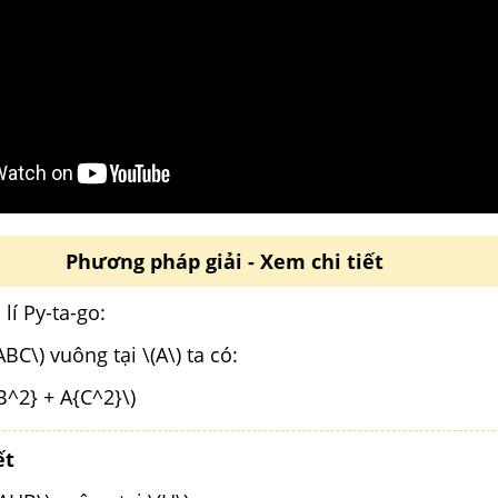
Phương pháp giải - Xem chi tiết
lí Py-ta-go:
BC\) vuông tại \(A\) ta có:
B^2} + A{C^2}\)
ết