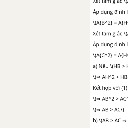
Xét tam giác \(
Áp dụng định lí
\(A{B^2} = A{H
Xét tam giác \(
Áp dụng định lí
\(A{C^2} = A{H^
a) Nếu \(HB >
\(⇒ AH^2 + HB
Kết hợp với (1) 
\(⇒ AB^2 > AC^
\(⇒ AB > AC\)
b) \(AB > AC ⇒