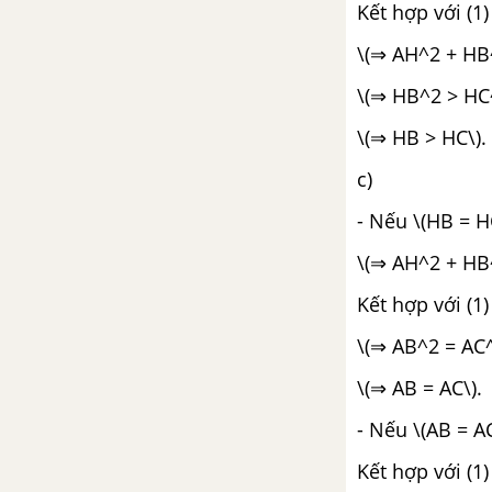
Kết hợp với (1) 
\(⇒ AH^2 + HB
\(⇒ HB^2 > HC
\(⇒ HB > HC\).
c)
- Nếu \(HB = 
\(⇒ AH^2 + HB
Kết hợp với (1) 
\(⇒ AB^2 = AC^
\(⇒ AB = AC\).
- Nếu \(AB = A
Kết hợp với (1) 