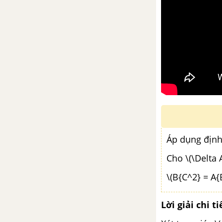
Áp dụng định 
Cho \(\Delta A
\(B{C^2} = A{
Lời giải chi ti