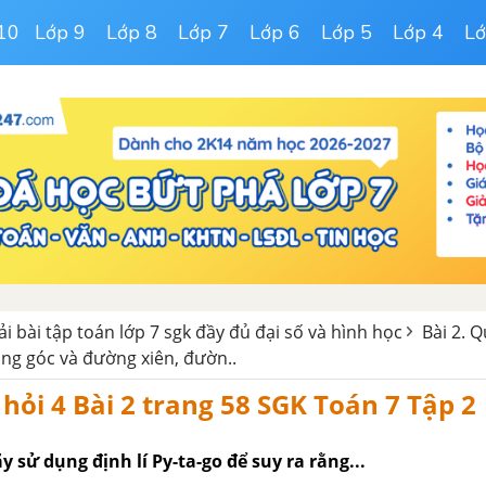
10
Lớp 9
Lớp 8
Lớp 7
Lớp 6
Lớp 5
Lớp 4
Lớ
iải bài tập toán lớp 7 sgk đầy đủ đại số và hình học
Bài 2. 
ng góc và đường xiên, đườn..
 hỏi 4 Bài 2 trang 58 SGK Toán 7 Tập 2
y sử dụng định lí Py-ta-go để suy ra rằng...