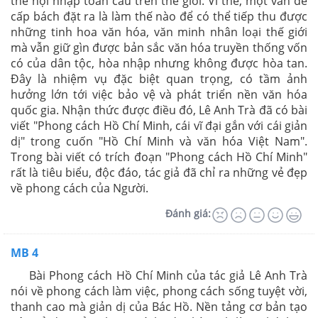
thế hội nhập toàn cầu trên thế giới. Vì thế, một vấn đề
cấp bách đặt ra là làm thế nào để có thể tiếp thu được
những tinh hoa văn hóa, văn minh nhân loại thế giới
mà vẫn giữ gìn được bản sắc văn hóa truyền thống vốn
có của dân tộc, hòa nhập nhưng không được hòa tan.
Đây là nhiệm vụ đặc biệt quan trọng, có tầm ảnh
hưởng lớn tới việc bảo vệ và phát triển nền văn hóa
quốc gia. Nhận thức được điều đó, Lê Anh Trà đã có bài
viết "Phong cách Hồ Chí Minh, cái vĩ đại gắn với cái giản
dị" trong cuốn "Hồ Chí Minh và văn hóa Việt Nam".
Trong bài viết có trích đoạn "Phong cách Hồ Chí Minh"
rất là tiêu biểu, độc đáo, tác giả đã chỉ ra những vẻ đẹp
về phong cách của Người.
Đánh giá:
MB 4
Bài Phong cách Hồ Chí Minh của tác giả Lê Anh Trà
nói về phong cách làm việc, phong cách sống tuyệt vời,
thanh cao mà giản dị của Bác Hồ. Nền tảng cơ bản tạo