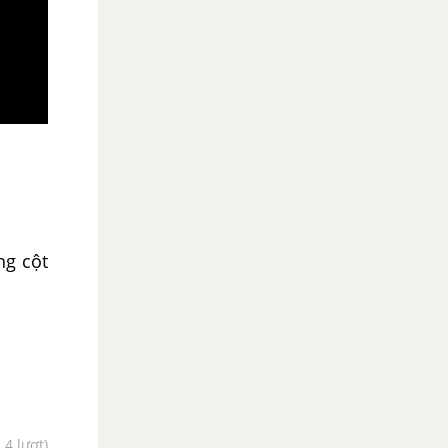
ng cột
- 4 lượt)