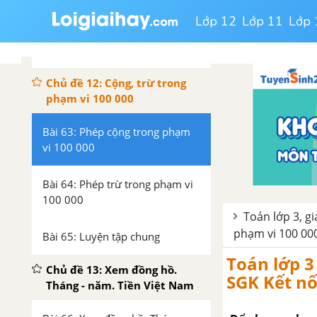
nghìn, hàng chục nghìn
Lớp 12
Lớp 11
Lớp 
Bài 62: Luyện tập chung
Chủ đề 12: Cộng, trừ trong
phạm vi 100 000
Bài 63: Phép cộng trong phạm
vi 100 000
Bài 64: Phép trừ trong phạm vi
100 000
Toán lớp 3, gi
phạm vi 100 000
Bài 65: Luyện tập chung
Toán lớp 3
Chủ đề 13: Xem đồng hồ.
SGK Kết nối
Tháng - năm. Tiền Việt Nam