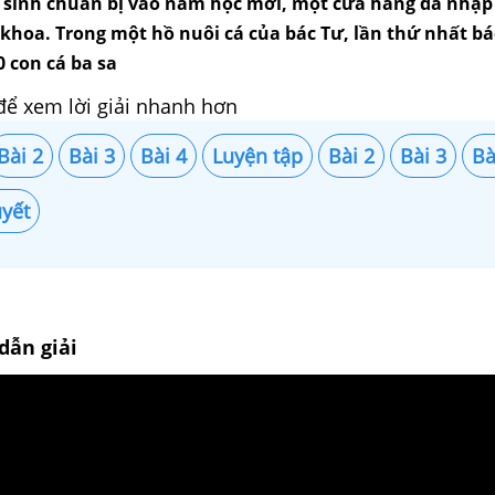
 sinh chuẩn bị vào năm học mới, một cửa hàng đã nhập 
 khoa. Trong một hồ nuôi cá của bác Tư, lần thứ nhất bá
 con cá ba sa
để xem lời giải nhanh hơn
Bài 2
Bài 3
Bài 4
Luyện tập
Bài 2
Bài 3
Bà
uyết
dẫn giải