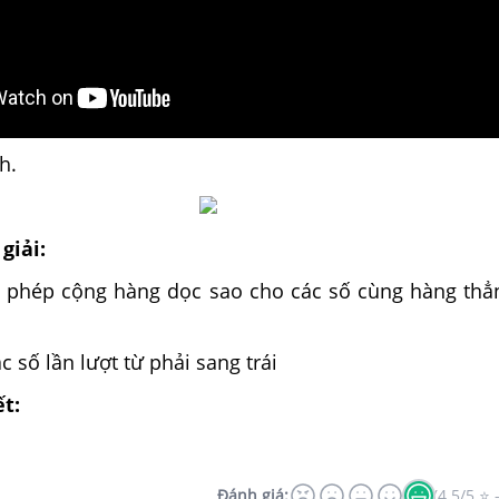
h.
giải:
iết phép cộng hàng dọc sao cho các số cùng hàng thẳ
c số lần lượt từ phải sang trái
ết:
Đánh giá:
(4.5/5 ⭐ 