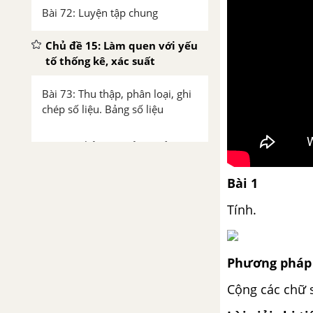
Bài 72: Luyện tập chung
Chủ đề 15: Làm quen với yếu
tố thống kê, xác suất
Bài 73: Thu thập, phân loại, ghi
chép số liệu. Bảng số liệu
Bài 74: Khả năng xảy ra của một
sự kiện
Bài 1
Chủ đề 16: Ôn tập cuối năm
Tính.
Bài 76: Ôn tập các số trong
phạm vi 10 000, 100 000
Phương pháp 
Bài 77:Ôn tập phép cộng, phép
Cộng các chữ s
trừ trong phạm vi 100 000