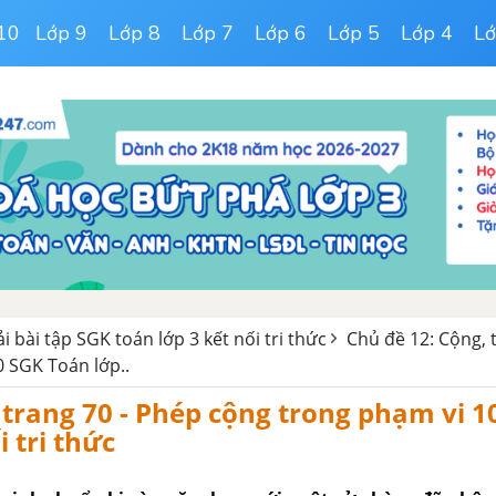
10
Lớp 9
Lớp 8
Lớp 7
Lớp 6
Lớp 5
Lớp 4
Lớ
ải bài tập SGK toán lớp 3 kết nối tri thức
Chủ đề 12: Cộng, 
 SGK Toán lớp..
 trang 70 - Phép cộng trong phạm vi 10
 tri thức