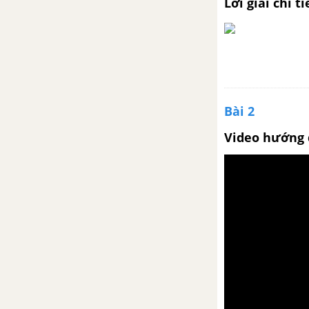
Lời giải chi ti
Bài 78: Ôn tập phép nhân, phép
chia trong phạm vi 100 000
Bài 79: Ôn tập hình học vào đo
lường
Bài 2
Bài 80: Ôn tập bảng số liệu, khả
năng xảy ra của một sự kiện
Video hướng 
Bài 81: Ôn tập chung