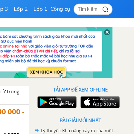
p 3
Lớp 2
Lớp 1
Công cụ
TẢI APP ĐỂ XEM OFFLINE
trừ trong
0 000 -
BÀI GIẢI MỚI NHẤT
Lý thuyết: Khả năng xảy ra của một sự kiện - SGK Kết nối tri thức