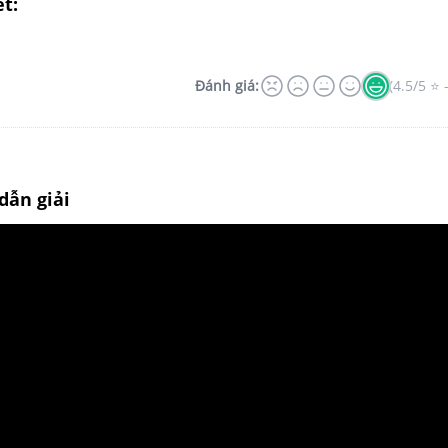
ết:
Đánh giá:
(4.5/5 ⭐ 
dẫn giải