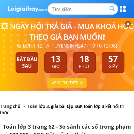
💥 NGÀY HỘI TRẢ GIÁ - MUA KHOÁ HỌC
THEO GIÁ BẠN MUỐN❗
🎯 LỚP 1-12 TẠI TUYENSINH247 (TỪ 10-12/08)
13
18
57
BẮT ĐẦU
SAU
GIỜ
PHÚT
GIÂY
XEM CHI TIẾT
Trang chủ
Toán lớp 3, giải bài tập SGK toán lớp 3 kết nối tri
thức
Toán lớp 3 trang 62 - So sánh các số trong phạm