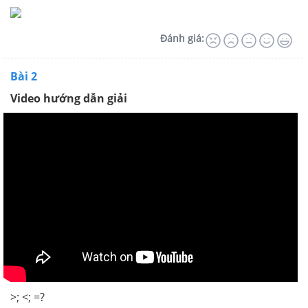
Đánh giá:
Bài 2
Video hướng dẫn giải
>; <; =?