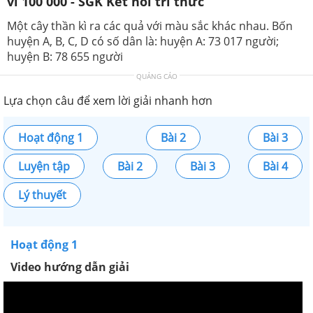
vi 100 000 - SGK Kết nối tri thức
Một cây thần kì ra các quả với màu sắc khác nhau. Bốn
huyện A, B, C, D có số dân là: huyện A: 73 017 người;
huyện B: 78 655 người
QUẢNG CÁO
Lựa chọn câu để xem lời giải nhanh hơn
Hoạt động 1
Bài 2
Bài 3
Luyện tập
Bài 2
Bài 3
Bài 4
Lý thuyết
Hoạt động 1
Video hướng dẫn giải