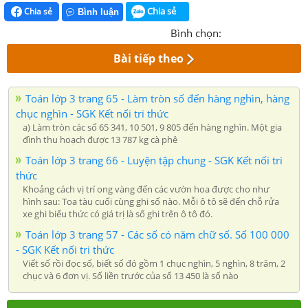
Chia sẻ
Chia sẻ
Bình luận
Bình chọn:
Bài tiếp theo
Toán lớp 3 trang 65 - Làm tròn số đến hàng nghìn, hàng
chục nghìn - SGK Kết nối tri thức
a) Làm tròn các số 65 341, 10 501, 9 805 đến hàng nghìn. Một gia
đình thu hoạch được 13 787 kg cà phê
Toán lớp 3 trang 66 - Luyện tập chung - SGK Kết nối tri
thức
Khoảng cách vị trí ong vàng đến các vườn hoa được cho như
hình sau: Toa tàu cuối cùng ghi số nào. Mỗi ô tô sẽ đến chỗ rửa
xe ghi biểu thức có giá trị là số ghi trên ô tô đó.
Toán lớp 3 trang 57 - Các số có năm chữ số. Số 100 000
- SGK Kết nối tri thức
Viết số rồi đọc số, biết số đó gồm 1 chục nghìn, 5 nghìn, 8 trăm, 2
chục và 6 đơn vị. Số liền trước của số 13 450 là số nào