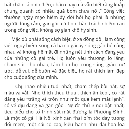
bất chấp cả nhịp điệu, chân chạy mà vẫn biết rằng khắp
chung quanh có nhiều quả bom chưa nổ .” Công việc
thường ngày mạo hiểm ấy đòi hỏi họ phải là những
người dũng cảm, gan góc có tinh thần trách nhiệm cao
trong công việc, không sợ gian khổ hy sinh.
Mặc dù phải sống cách biệt, ở xa đồng đội, làm công
việc nguy hiểm song cả ba cô gái ấy sống gắn bó cùng
nhau và không hề mất đi những nét tính cách đáng yêu
của những cô gái trẻ. Họ luôn yêu thương, lo lắng,
chăm sóc cho nhau, tâm hồn họ trong sáng, giàu mơ
ước, dễ vui, dễ buồn và đặc biệt, họ rất thích làm đẹp
cho cuộc sống của mình.
Chị Thao nhiều tuổi nhất, chăm chép bài hát, sợ
máu và vắt. Nho thích thêu thùa , thích ăn kẹo , cô rất
đáng yêu “trắng và tròn như một que kem mát lạnh”,
có vẻ dịu dàng và gan góc . Người thứ 3 nổi bật nhất,
tiêu biểu cho tổ trinh sát mặt đường là Phương Định.
Là một cô gái Hà Nội xinh xắn “hai bím tóc dày tương
đối mềm, một cái cổ cao, kiêu hãnh như đài hoa loa