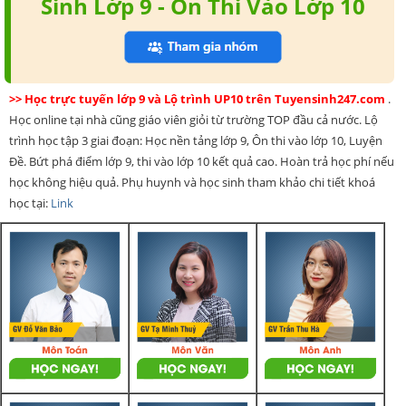
Sinh Lớp 9 - Ôn Thi Vào Lớp 10
>> Học trực tuyến lớp 9 và Lộ trình UP10 trên Tuyensinh247.com
.
Học online tại nhà cũng giáo viên giỏi từ trường TOP đầu cả nước. Lộ
trình học tập 3 giai đoạn: Học nền tảng lớp 9, Ôn thi vào lớp 10, Luyện
Đề. Bứt phá điểm lớp 9, thi vào lớp 10 kết quả cao. Hoàn trả học phí nếu
học không hiệu quả. Phụ huynh và học sinh tham khảo chi tiết khoá
học tại:
Link