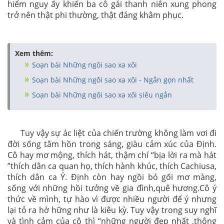
hiểm nguy ấy khiến ba cô gái thanh niên xung phong
trở nên thật phi thường, thật đáng khâm phục.
Xem thêm:
Soạn bài Những ngôi sao xa xôi
Soạn bài Những ngôi sao xa xôi - Ngắn gọn nhất
Soạn bài Những ngôi sao xa xôi siêu ngắn
Tuy vậy sự ác liệt của chiến trường không làm vơi đi
đời sống tâm hồn trong sáng, giàu cảm xúc của Định.
Cô hay mơ mộng, thích hát, thậm chí “bịa lời ra mà hát
”thích dân ca quan họ, thích hành khúc, thích Cachiusa,
thích dân ca Ý. Định còn hay ngồi bó gối mơ màng,
sống với những hồi tưởng về gia đình,quê hương.Cô ý
thức về mình, tự hào vì được nhiều người để ý nhưng
lại tỏ ra hờ hững như là kiêu kỳ. Tuy vậy trong suy nghĩ
và tình cảm của cô thì “những người đẹp nhất ,thông