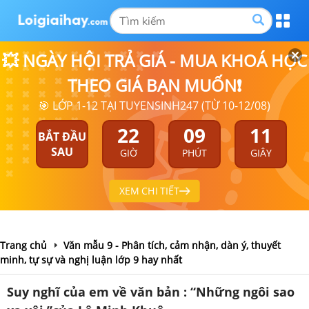
💥 NGÀY HỘI TRẢ GIÁ - MUA KHOÁ HỌC
THEO GIÁ BẠN MUỐN❗
🎯 LỚP 1-12 TẠI TUYENSINH247 (TỪ 10-12/08)
22
09
11
BẮT ĐẦU
SAU
GIỜ
PHÚT
GIÂY
XEM CHI TIẾT
Trang chủ
Văn mẫu 9 - Phân tích, cảm nhận, dàn ý, thuyết
minh, tự sự và nghị luận lớp 9 hay nhất
Suy nghĩ của em về văn bản : “Những ngôi sao