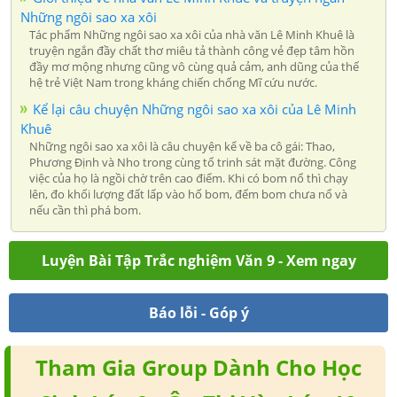
Những ngôi sao xa xôi
Tác phẩm Những ngôi sao xa xôi của nhà văn Lê Minh Khuê là
truyện ngắn đầy chất thơ miêu tả thành công vẻ đẹp tâm hồn
đầy mơ mộng nhưng cũng vô cùng quả cảm, anh dũng của thế
hệ trẻ Việt Nam trong kháng chiến chống Mĩ cứu nước.
Kể lại câu chuyện Những ngôi sao xa xôi của Lê Minh
Khuê
Những ngôi sao xa xôi là câu chuyện kể về ba cô gái: Thao,
Phương Định và Nho trong cùng tổ trinh sát mặt đường. Công
việc của họ là ngồi chờ trên cao điểm. Khi có bom nổ thì chạy
lên, đo khối lượng đất lấp vào hố bom, đếm bom chưa nổ và
nếu cần thì phá bom.
Luyện Bài Tập Trắc nghiệm Văn 9 - Xem ngay
Báo lỗi - Góp ý
Tham Gia Group Dành Cho Học