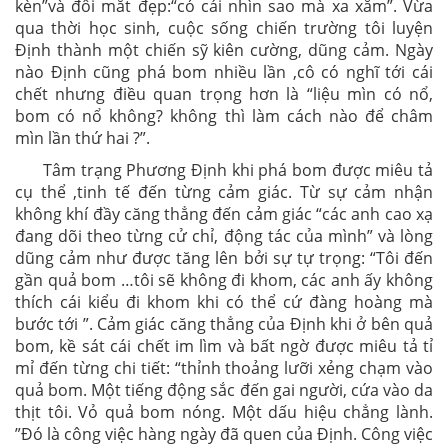
kèn”và đôi mắt đẹp:“có cái nhìn sao mà xa xăm”. Vừa
qua thời học sinh, cuộc sống chiến trường tôi luyện
Định thành một chiến sỹ kiên cường, dũng cảm. Ngày
nào Định cũng phá bom nhiều lần ,cô có nghĩ tới cái
chết nhưng điều quan trọng hơn là “liệu mìn có nổ,
bom có nổ không? không thì làm cách nào để châm
mìn lần thứ hai ?”.
Tâm trạng Phương Định khi phá bom được miêu tả
cụ thể ,tinh tế đến từng cảm giác. Từ sự cảm nhận
không khí đầy căng thẳng đến cảm giác “các anh cao xạ
đang dõi theo từng cử chỉ, động tác của mình” và lòng
dũng cảm như được tăng lên bởi sự tự trọng: “Tôi đến
gần quả bom …tôi sẽ không đi khom, các anh ấy không
thích cái kiểu đi khom khi có thể cứ đàng hoàng mà
bước tới ”. Cảm giác căng thẳng của Định khi ở bên quả
bom, kề sát cái chết im lìm và bất ngờ được miêu tả tỉ
mỉ đến từng chi tiết: “thỉnh thoảng lưỡi xẻng chạm vào
quả bom. Một tiếng động sắc đến gai người, cứa vào da
thịt tôi. Vỏ quả bom nóng. Một dấu hiệu chẳng lành.
”Đó là công việc hàng ngày đã quen của Định. Công việc