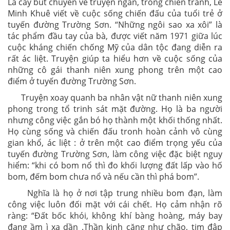
Là cây bút chuyên về truyện ngắn, trong chiến tranh, Lê
Minh Khuê viết về cuộc sống chiến đấu của tuổi trẻ ở
tuyến đường Trường Sơn. “Những ngôi sao xa xôi” là
tác phẩm đầu tay của bà, được viết năm 1971 giữa lúc
cuộc kháng chiến chống Mỹ của dân tộc đang diễn ra
rất ác liệt. Truyện giúp ta hiểu hơn về cuộc sống của
những cô gái thanh niên xung phong trên một cao
điểm ở tuyến đường Trường Sơn.
Truyện xoay quanh ba nhân vật nữ thanh niên xung
phong trong tổ trinh sát mặt đường. Họ là ba người
nhưng công việc gắn bó họ thành một khối thống nhất.
Họ cùng sống và chiến đấu tronh hoàn cảnh vô cùng
gian khổ, ác liệt : ở trên một cao điểm trọng yếu của
tuyến đường Trường Sơn, làm công việc đặc biệt nguy
hiểm: “khi có bom nổ thì đo khối lượng đất lấp vào hố
bom, đếm bom chưa nổ và nếu cần thì phá bom”.
Nghĩa là họ ở nơi tập trung nhiều bom đạn, làm
công việc luôn đối mặt với cái chết. Họ cảm nhận rõ
ràng: “Đất bốc khói, không khí bàng hoàng, máy bay
đang ầm ì xa dần .Thần kinh căng như chão, tim đập