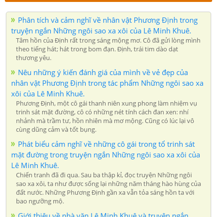
Phân tích và cảm nghĩ về nhân vật Phương Định trong
truyện ngắn Những ngôi sao xa xôi của Lê Minh Khuê.
Tâm hồn của Định rất trong sáng mộng mơ. Cô đã gửi lòng mình
theo tiếng hát; hát trong bom đạn. Định, trái tim dào dạt
thương yêu.
Nêu những ý kiến đánh giá của mình về vẻ đẹp của
nhân vật Phương Định trong tác phẩm Những ngôi sao xa
xôi của Lê Minh Khuê.
Phương Định, một cô gái thanh niên xung phong làm nhiệm vụ
trinh sát mặt đường, cô có những nét tính cách đan xen: nhí
nhảnh mà trầm tư, hồn nhiên mà mơ mộng. Cũng có lúc lại vô
cùng dũng cảm và tốt bụng.
Phát biểu cảm nghĩ về những cô gái trong tổ trinh sát
mặt đường trong truyện ngắn Những ngôi sao xa xôi của
Lê Minh Khuê.
Chiến tranh đã đi qua. Sau ba thập kỉ, đọc truyện Những ngôi
sao xa xôi, ta như được sống lại những năm tháng hào hùng của
đất nước. Những Phương Định gần xa vẫn tỏa sáng hồn ta với
bao ngưỡng mộ.
Giới thiệu về nhà văn Lê Minh Khuê và truyện ngắn