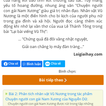
của nàng với bao tình xót thương sâu sắc. Tuy mang
yếu tố hoang đường, nhung áng văn "Chuyện người
con gái Nam Xương" giàu giá trị nhân đạo. Nhân vật Vũ
Nương là một điển hình cho bi kịch của người phụ nữ
trong gia đình và xã hội. Người đọc càng thêm xúc
động khi nhớ lại vần thơ của vua Lê Thánh Tông trong
bài "Lại bài viếng Vũ Thị”:
... "Chứng quả đã đôi vầng nhật nguyệt,
Giải oan chẳng lọ mấy đàn tràng..."
Loigiaihay.com
Chia sẻ
Chia sẻ
Bình luận
Bình chọn:
Bài tiếp theo
Bài 2: Phân tích nhân vật Vũ Nương trong tác phẩm
Chuyện người con gái Nam Xương của Nguyễn Dữ.
Chuyện người con gái Nam Xương được rút trong tập những