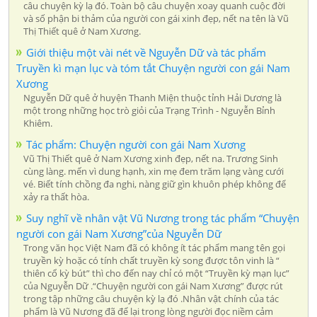
câu chuyện kỳ lạ đó. Toàn bộ câu chuyện xoay quanh cuộc đời
và số phận bi thảm của người con gái xinh đẹp, nết na tên là Vũ
Thị Thiết quê ở Nam Xương.
Giới thiệu một vài nét về Nguyễn Dữ và tác phẩm
Truyền kì mạn lục và tóm tắt Chuyện người con gái Nam
Xương
Nguyễn Dữ quê ở huyện Thanh Miện thuộc tỉnh Hải Dương là
một trong những học trò giỏi của Trạng Trình - Nguyễn Bỉnh
Khiêm.
Tác phẩm: Chuyện người con gái Nam Xương
Vũ Thị Thiết quê ở Nam Xương xinh đẹp, nết na. Trương Sinh
cùng làng. mến vì dung hạnh, xin mẹ đem trăm lạng vàng cưới
vé. Biết tính chồng đa nghi, nàng giữ gìn khuôn phép không để
xảy ra thất hòa.
Suy nghĩ về nhân vật Vũ Nương trong tác phẩm “Chuyện
người con gái Nam Xương”của Nguyễn Dữ
Trong văn học Việt Nam đã có không ít tác phẩm mang tên gọi
truyền kỳ hoặc có tính chất truyền kỳ song được tôn vinh là “
thiên cổ kỳ bút” thì cho đến nay chỉ có một “Truyền kỳ mạn lục”
của Nguyễn Dữ .“Chuyện người con gái Nam Xương” được rút
trong tập những câu chuyện kỳ lạ đó .Nhân vật chính của tác
phẩm là Vũ Nương đã để lại trong lòng người đọc niềm cảm