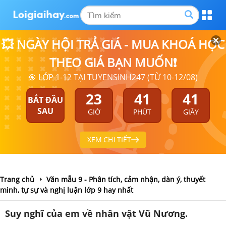
💥 NGÀY HỘI TRẢ GIÁ - MUA KHOÁ HỌC
THEO GIÁ BẠN MUỐN❗
🎯 LỚP 1-12 TẠI TUYENSINH247 (TỪ 10-12/08)
23
41
41
BẮT ĐẦU
SAU
GIỜ
PHÚT
GIÂY
XEM CHI TIẾT
Trang chủ
Văn mẫu 9 - Phân tích, cảm nhận, dàn ý, thuyết
minh, tự sự và nghị luận lớp 9 hay nhất
Suy nghĩ của em về nhân vật Vũ Nương.