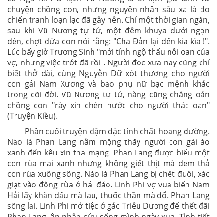
chuyện chồng con, nhưng nguyên nhân sâu xa là do
chiến tranh loạn lạc đã gây nên. Chỉ một thời gian ngắn,
sau khi Vũ Nương tự tử, một đêm khuya dưới ngọn
đèn, chợt đứa con nói rằng: "Cha Đản lại đến kia kìa !".
Lúc bấy giờ Trương Sinh "mới tỉnh ngộ thấu nỗi oan của
vợ, nhưng việc trót đã rồi . Người đọc xưa nay cũng chỉ
biết thở dài, cùng Nguyễn Dữ xót thương cho người
con gái Nam Xương và bao phụ nữ bạc mệnh khác
trong cõi đời. Vũ Nương tự tử, nàng cũng chẳng oán
chồng con "rày xin chén nước cho người thác oan"
(Truyện Kiều).
Phần cuối truyện đậm đặc tính chất hoang đường.
Nào là Phan Lang nằm mộng thấy người con gái áo
xanh đến kêu xin tha mạng. Phan Lang được biếu một
con rùa mai xanh nhưng không giết thịt mà đem thả
con rùa xuống sông. Nào là Phan Lang bị chết đuối, xác
giạt vào động rùa ở hải đảo. Linh Phi vợ vua biển Nam
Hải lấy khăn dấu mà lau, thuốc thần mà đổ. Phan Lang
sống lại. Linh Phi mở tiệc ở gác Triêu Dương để thết đãi
Phan Lang, ân nhân cứu sống mình ngày xưa. Tình tiết