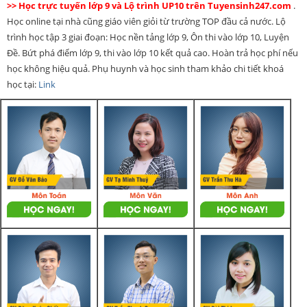
>> Học trực tuyến lớp 9 và Lộ trình UP10 trên Tuyensinh247.com
.
Học online tại nhà cũng giáo viên giỏi từ trường TOP đầu cả nước. Lộ
trình học tập 3 giai đoạn: Học nền tảng lớp 9, Ôn thi vào lớp 10, Luyện
Đề. Bứt phá điểm lớp 9, thi vào lớp 10 kết quả cao. Hoàn trả học phí nếu
học không hiệu quả. Phụ huynh và học sinh tham khảo chi tiết khoá
học tại:
Link