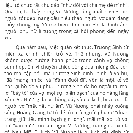
liệu, tổ chức rất chu đáo "như đối với cha mẹ đẻ mình".
Qua đó, ta thấy trong Vũ Nương cùng xuất hiện 3 con
người tốt đẹp: nàng dâu hiếu thảo, người vợ đảm đang
thủy chung, người mẹ hiền đôn hậu. Đó là hình ảnh
người phụ nữ lí tưởng trong xã hội phong kiến ngày
xưa.
Qua năm sau, "việc quân kết thúc, Trương Sinh từ
miền xa chinh chiến trở về. Thế nhưng, Vũ Nương
không được hưởng hạnh phúc trong cảnh vợ chồng
sum họp. Chỉ vì chuyện chiếc bóng qua miệng đứa con
thơ mới tập nói, mà Trượng Sinh đinh ninh là vợ hư,
đã "máng nhiếc" và "đánh đuổi đi". Vốn là một kẻ vô
học lại hồ đồ vũ phu. Trương Sinh đã bỏ ngoài tai mọi
lời "bày tỏ" của vợ, mọi sự "biện bạch" của họ hàng làng
xóm. Vũ Nương đã bị chồng đẩy vào bi kịch, bị vu oan là
người vợ "mất nết hư ân”. Vũ Nương phải nhảy xuống
sông Hoàng Giang tự tử để tỏ rõ là người phụ nữ "đoan
trang giữ tiết, minh bạch gìn lòng", mãi mãi soi tỏ với
dời "vào nước xin làm ngọc Mị Nương, xuống đất xin là
cỏ Ngu Mĩ". Bi kịch Vũ Nương là bi kịch gia đình từ