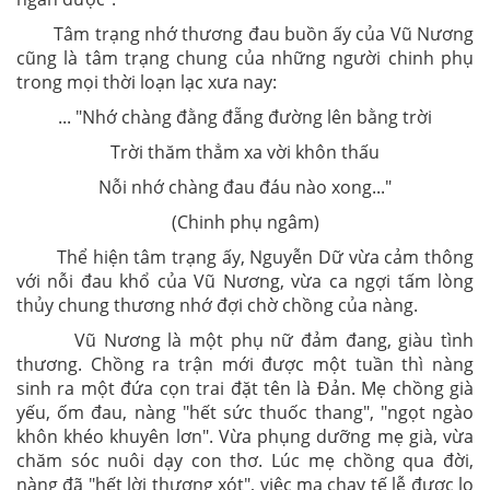
Tâm trạng nhớ thương đau buồn ấy của Vũ Nương
cũng là tâm trạng chung của những người chinh phụ
trong mọi thời loạn lạc xưa nay:
... "Nhớ chàng đằng đẵng đường lên bằng trời
Trời thăm thẳm xa vời khôn thấu
Nỗi nhớ chàng đau đáu nào xong..."
(Chinh phụ ngâm)
Thể hiện tâm trạng ấy, Nguyễn Dữ vừa cảm thông
với nỗi đau khổ của Vũ Nương, vừa ca ngợi tấm lòng
thủy chung thương nhớ đợi chờ chồng của nàng.
Vũ Nương là một phụ nữ đảm đang, giàu tình
thương. Chồng ra trận mới được một tuần thì nàng
sinh ra một đứa cọn trai đặt tên là Đản. Mẹ chồng già
yếu, ốm đau, nàng "hết sức thuốc thang", "ngọt ngào
khôn khéo khuyên lơn". Vừa phụng dưỡng mẹ già, vừa
chăm sóc nuôi dạy con thơ. Lúc mẹ chồng qua đời,
nàng đã "hết lời thương xót", việc ma chay tế lễ được lo