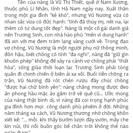
Tên của nàng là Vũ Thị Thiết, quê ở Nam Xương,
thuộc phủ Lí Nhân, tỉnh Hà Nam ngày nay. Xuất thân
trong một gia đình "kẻ khó", nhưng Vũ Nương vừa có
nhan sắc vừa có đức hạnh: "tính đã thùy mị, nết na, lại
thêm có tư dung tốt đẹp". Nàng là một cô gái danh giá
nên Trương Sinh, con nhà hào phú "mến vì dung hạnh"
đã xin với mẹ đem trăm lạng vàng cưới về. Trong đạo
vợ chồng, Vũ Nương là một người phụ nữ thông minh,
đôn hậu, biết chồng có tính "đa nghi", nàng đã "giữ gìn
khuôn phép" không để xảy ra cảnh vợ chồng phải "thất
hòa", sống giũa thời loạn lạc Trương Sinh phải tòng
quân đi chinh chiến ở biên ải xa xôi. Buổi tiễn chồng ra
trận, Vũ Nương đã rót chén rượu đầy chúc chồng
"được hai chữ bình yên": nàng chẳng mong được đeo
ấn phong hầu mặc áo gấm trở về quê cũ... Ước mong
của nàng thật bình dị, vì nàng đã coi trọng hạnh phúc
gia đình hơn mọi công danh phù phiếm ở đời. Những
năm tháng xa cách, Vũ Nương thương nhớ chồng khôn
xiết kể: "... mỗi khi thấy bướm lượn đầy vườn, mây che
kín núi, thì nỗi buồn góc bể chân trời không thể nào
ngăn được".