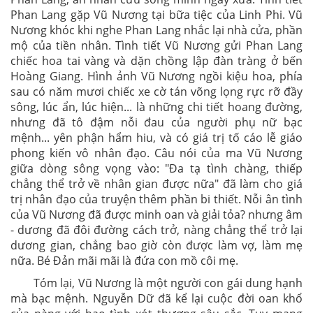
Phan Lang gặp Vũ Nương tại bữa tiệc của Linh Phi. Vũ
Nương khóc khi nghe Phan Lang nhắc lại nhà cửa, phần
mộ của tiền nhân. Tình tiết Vũ Nương gửi Phan Lang
chiếc hoa tai vàng và dặn chồng lập đàn tràng ở bến
Hoàng Giang. Hình ảnh Vũ Nương ngồi kiệu hoa, phía
sau có năm mươi chiếc xe cờ tán võng lọng rực rỡ đầy
sông, lúc ẩn, lúc hiện... là những chi tiết hoang đường,
nhưng đã tô đậm nỗi đau của người phụ nữ bạc
mệnh... yên phận hẩm hiu, và có giá trị tố cáo lễ giáo
phong kiến vô nhân đạo. Câu nói của ma Vũ Nương
giữa dòng sông vọng vào: "Đa tạ tình chàng, thiếp
chẳng thể trở về nhân gian được nữa" đã làm cho giá
trị nhân đạo của truyện thêm phần bi thiết. Nỗi ân tình
của Vũ Nương đã được minh oan và giải tỏa? nhưng âm
- dương đã đôi đường cách trở, nàng chẳng thể trở lại
dương gian, chẳng bao giờ còn được làm vợ, làm mẹ
nữa. Bé Đản mãi mãi là đứa con mồ côi mẹ.
Tóm lại, Vũ Nương là một người con gái dung hạnh
mà bạc mệnh. Nguyễn Dữ đã kể lại cuộc đời oan khổ