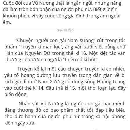
Cuộc đời của Vũ Nương thật là ngắn ngủi, nhưng nàng
đã làm tròn bổn phận của người phụ nữ. Biết giữ gìn
khuôn phép, vì vậy cuộc sống gia đình trong ấm ngoài
êm.
QUẢNG CÁO
"Chuyện người con gái Nam Xương" rút trong tác
phẩm “Truyền kì mạn lục", áng văn xuôi viết bằng chữ
Hán của Nguyễn Dữ trong thế kỉ 16. Một kiệt tác văn
chương cổ được ca ngợi là “thiên cổ kì bút".
Truyện kể lại môt câu chuyện truyền kì có nhiều
yếu tố hoang đường lưu truyền trong dân gian về bi
kịch gia đình ở Nam Xương có dòng sông Hoàng Giang
vào cuối thế kỉ 14, đầu thế kỉ 15, một thời loạn lạc, đầy
biến động.
Nhân vật Vũ Nương là người con gái bạc mệnh
đáng thương đó có bao phẩm chất tốt đẹp tiêu biểu
cho đức hạnh của người phụ nữ trong xã hội phong
kiến ngày xưa.