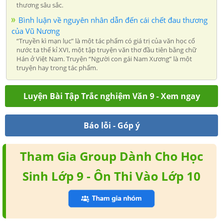
thương sâu sắc.
Bình luận về nguyên nhân dẫn đến cái chết đau thương
của Vũ Nương
“Truyền kì mạn lục” là một tác phẩm có giá trị của văn học cổ
nước ta thế kỉ XVI, một tập truyện văn thơ đầu tiên bằng chữ
Hán ở Việt Nam. Truyện “Người con gái Nam Xương” là một
truyện hay trong tác phẩm.
Luyện Bài Tập Trắc nghiệm Văn 9 - Xem ngay
Báo lỗi - Góp ý
Tham Gia Group Dành Cho Học
Sinh Lớp 9 - Ôn Thi Vào Lớp 10