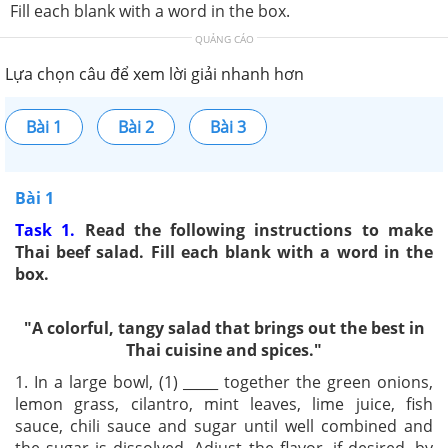
Fill each blank with a word in the box.
QUẢNG CÁO
Lựa chọn câu để xem lời giải nhanh hơn
Bài 1
Bài 2
Bài 3
Bài 1
Task 1.
Read the following instructions to make
Thai beef salad. Fill each
blank with a word in the
box.
"A colorful, tangy salad that brings out the best in
Thai cuisine and spices."
1. In a large bowl, (1) _____ together the green onions,
lemon grass, cilantro, mint leaves, lime juice, fish
sauce, chili sauce and sugar until well combined and