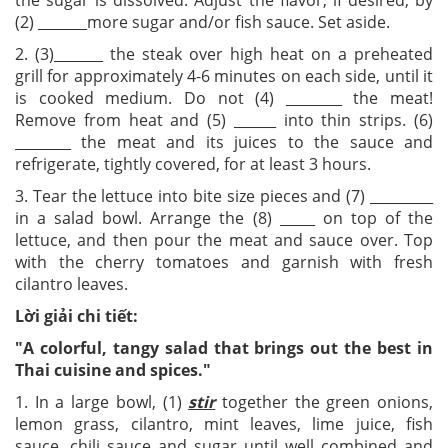
the sugar is dissolved. Adjust the flavor, if desired, by
(2) _______more sugar and/or fish sauce. Set aside.
2. (3)_______ the steak over high heat on a preheated
grill for approximately 4-6 minutes on each side, until it
is cooked medium. Do not (4) ________ the meat!
Remove from heat and (5) ______ into thin strips. (6)
________ the meat and its juices to the sauce and
refrigerate, tightly covered, for at least 3 hours.
3. Tear the lettuce into bite size pieces and (7) _________
in a salad bowl. Arrange the (8) _____ on top of the
lettuce, and then pour the meat and sauce over. Top
with the cherry tomatoes and garnish with fresh
cilantro leaves.
Lời giải chi tiết:
"A colorful, tangy salad that brings out the best in
Thai cuisine and spices."
1. In a large bowl, (1)
stir
together the green onions,
lemon grass, cilantro, mint leaves, lime juice, fish
sauce, chili sauce and sugar until well combined and