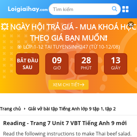
💥 NGÀY HỘI TRẢ GIÁ - MUA KHOÁ HỌC
THEO GIÁ BẠN MUỐN❗
🎯 LỚP 1-12 TẠI TUYENSINH247 (TỪ 10-12/08)
09
28
13
BẮT ĐẦU
SAU
GIỜ
PHÚT
GIÂY
XEM CHI TIẾT
Trang chủ
Giải vở bài tập Tiếng Anh lớp 9 tập 1, tập 2
Reading - Trang 7 Unit 7 VBT Tiếng Anh 9 mới
Read the following instructions to make Thai beef salad.