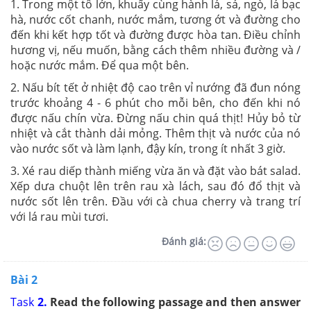
1. Trong một tô lớn, khuấy cùng hành lá, sả, ngò, lá bạc
hà, nước cốt chanh, nước mắm, tương ớt và đường cho
đến khi kết hợp tốt và đường được hòa tan. Điều chỉnh
hương vị, nếu muốn, bằng cách thêm nhiều đường và /
hoặc nước mắm. Để qua một bên.
2. Nấu bít tết ở nhiệt độ cao trên vỉ nướng đã đun nóng
trước khoảng 4 - 6 phút cho mỗi bên, cho đến khi nó
được nấu chín vừa. Đừng nấu chin quá thịt! Hủy bỏ từ
nhiệt và cắt thành dải mỏng. Thêm thịt và nước của nó
vào nước sốt và làm lạnh, đậy kín, trong ít nhất 3 giờ.
3. Xé rau diếp thành miếng vừa ăn và đặt vào bát salad.
Xếp dưa chuột lên trên rau xà lách, sau đó đổ thịt và
nước sốt lên trên. Đầu với cà chua cherry và trang trí
với lá rau mùi tươi.
Đánh giá:
Bài 2
Task
2.
Read the following passage and then answer