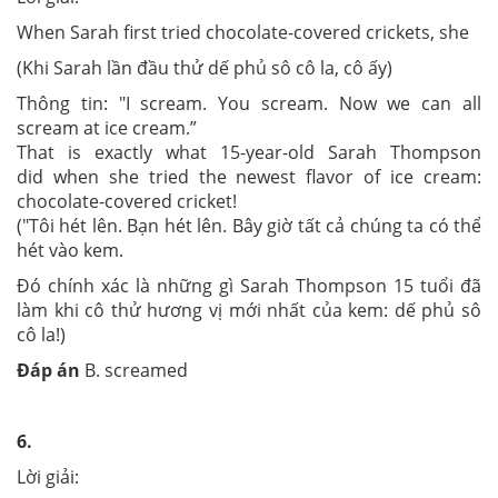
When Sarah first tried chocolate-covered crickets, she
(Khi Sarah lần đầu thử dế phủ sô cô la, cô ấy)
Thông tin: "I scream. You scream. Now we can all
scream at ice cream.”
That is exactly what 15-year-old Sarah Thompson
did when she tried the newest flavor of ice cream:
chocolate-covered cricket!
("Tôi hét lên. Bạn hét lên. Bây giờ tất cả chúng ta có thể
hét vào kem.
Đó chính xác là những gì Sarah Thompson 15 tuổi đã
làm khi cô thử hương vị mới nhất của kem: dế phủ sô
cô la!)
Đáp án
B. screamed
6.
Lời giải: