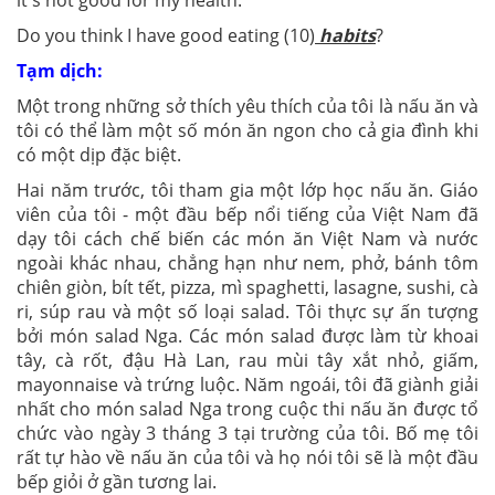
it's not good for my health.
Do you think I have good eating (10)
habits
?
Tạm dịch:
Một trong những sở thích yêu thích của tôi là nấu ăn và
tôi có thể làm một số món ăn ngon cho cả gia đình khi
có một dịp đặc biệt.
Hai năm trước, tôi tham gia một lớp học nấu ăn. Giáo
viên của tôi - một đầu bếp nổi tiếng của Việt Nam đã
dạy tôi cách chế biến các món ăn Việt Nam và nước
ngoài khác nhau, chẳng hạn như nem, phở, bánh tôm
chiên giòn, bít tết, pizza, mì spaghetti, lasagne, sushi, cà
ri, súp rau và một số loại salad. Tôi thực sự ấn tượng
bởi món salad Nga. Các món salad được làm từ khoai
tây, cà rốt, đậu Hà Lan, rau mùi tây xắt nhỏ, giấm,
mayonnaise và trứng luộc. Năm ngoái, tôi đã giành giải
nhất cho món salad Nga trong cuộc thi nấu ăn được tổ
chức vào ngày 3 tháng 3 tại trường của tôi. Bố mẹ tôi
rất tự hào về nấu ăn của tôi và họ nói tôi sẽ là một đầu
bếp giỏi ở gần tương lai.