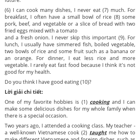
future.
(6) I can cook many dishes, I never eat (7) much. For
breakfast, I often have a small bowl of rice (8) some
pork, beef, and vegetable or a slice of bread with two
fried eggs mixed with a tomato
and a fresh onion. I never skip this important (9). For
lunch, I usually have simmered fish, boiled vegetable,
two bowls of rice and some fruit such as a banana or
an orange. For dinner, I eat less rice and more
vegetable. I rarely eat fast food because I think it's not
good for my health.
Do you think I have good eating (10)?
Lời giải chi tiết:
One of my favorite hobbies is (1)
cooking
and I can
make some delicious dishes for my whole family when
there is a special occasion.
Two years ago, I attended a cooking class. My teacher -
a well-known Vietnamese cook (2)
taught
me how to
make different Vietnamese and foreign dishes, such as