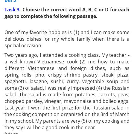
Bài 3
Task 3.
Choose the correct word A, B, C or D for each
gap to complete the
following passage.
One of my favorite hobbies is (1) and I can make some
delicious dishes for my whole family when there is a
special occasion.
Two years ago, I attended a cooking class. My teacher -
a well-known Vietnamese cook (2) me how to make
different Vietnamese and foreign dishes, such as
spring rolls, pho, crispy shrimp pastry, steak, pizza,
spaghetti, lasagne, sushi, curry, vegetable soup and
some (3) of salad. I was really impressed (4) the Russian
salad. The salad is made from potatoes, carrots, peas,
chopped parsley, vinegar, mayonnaise and boiled eggs.
Last year, I won the first prize for the Russian salad in
the cooking competition organized on the 3rd of March
in my school. My parents are very (5) of my cooking and
they say I will be a good cook in the near