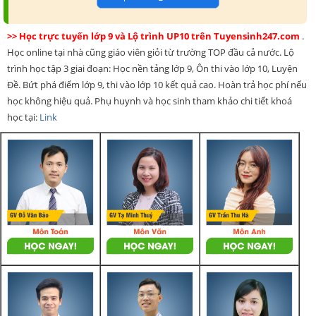
>> Học trực tuyến lớp 9 và Lộ trình UP10 trên Tuyensinh247.com
.
Học online tại nhà cũng giáo viên giỏi từ trường TOP đầu cả nước. Lộ
trình học tập 3 giai đoạn: Học nền tảng lớp 9, Ôn thi vào lớp 10, Luyện
Đề. Bứt phá điểm lớp 9, thi vào lớp 10 kết quả cao. Hoàn trả học phí nếu
học không hiệu quả. Phụ huynh và học sinh tham khảo chi tiết khoá
học tại:
Link