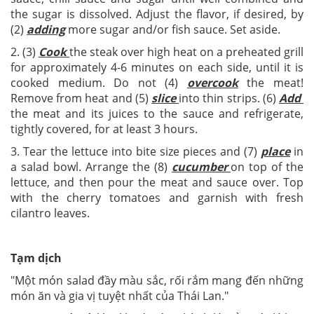
the sugar is dissolved. Adjust the flavor, if desired, by
(2)
adding
more sugar and/or fish sauce. Set aside.
2. (3)
Cook
the steak over high heat on a preheated grill
for approximately 4-6 minutes on each side, until it is
cooked medium. Do not (4)
overcook
the meat!
Remove from heat and (5)
slice
into thin strips. (6)
Add
the meat and its juices to the sauce and refrigerate,
tightly covered, for at least 3 hours.
3. Tear the lettuce into bite size pieces and (7)
place
in
a salad bowl. Arrange the (8)
cucumber
on top of the
lettuce, and then pour the meat and sauce over. Top
with the cherry tomatoes and garnish with fresh
cilantro leaves.
Tạm dịch
"Một món salad đầy màu sắc, rối rắm mang đến những
món ăn và gia vị tuyệt nhất của Thái Lan."