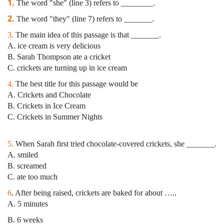
1.
The word "she" (line 3) refers to ________.
2.
The word "they" (line 7) refers to _______.
3.
The main idea of this passage is that _______.
A. ice cream is very delicious
B. Sarah Thompson ate a cricket
C. crickets are turning up in ice cream
4.
The best title for this passage would be
A. Crickets and Chocolate
B. Crickets in Ice Cream
C. Crickets in Summer Nights
5.
When Sarah first tried chocolate-covered crickets, she _______.
A. smiled
B. screamed
C. ate too much
6
. After being raised, crickets are baked for about …..
A. 5 minutes
B. 6 weeks