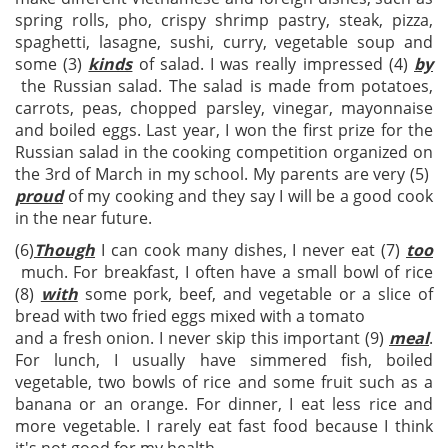
spring rolls, pho, crispy shrimp pastry, steak, pizza,
spaghetti, lasagne, sushi, curry, vegetable soup and
some (3)
kinds
of salad. I was really impressed (4)
by
the Russian salad. The salad is made from potatoes,
carrots, peas, chopped parsley, vinegar, mayonnaise
and boiled eggs. Last year, I won the first prize for the
Russian salad in the cooking competition organized on
the 3rd of March in my school. My parents are very (5)
proud
of my cooking and they say I will be a good cook
in the near future.
(6)
Though
I can cook many dishes, I never eat (7)
too
much. For breakfast, I often have a small bowl of rice
(8)
with
some pork, beef, and vegetable or a slice of
bread with two fried eggs mixed with a tomato
and a fresh onion. I never skip this important (9)
meal
.
For lunch, I usually have simmered fish, boiled
vegetable, two bowls of rice and some fruit such as a
banana or an orange. For dinner, I eat less rice and
more vegetable. I rarely eat fast food because I think