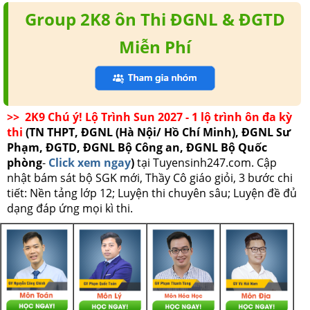
Group 2K8 ôn Thi ĐGNL & ĐGTD
Miễn Phí
>> 2K9 Chú ý! Lộ Trình Sun 2027 - 1 lộ trình ôn đa kỳ
thi
(TN THPT, ĐGNL (Hà Nội/ Hồ Chí Minh), ĐGNL Sư
Phạm, ĐGTD, ĐGNL Bộ Công an, ĐGNL Bộ Quốc
phòng
-
Click xem ngay
)
tại Tuyensinh247.com.
Cập
nhật bám sát bộ SGK mới, Thầy Cô giáo giỏi, 3 bước chi
tiết: Nền tảng lớp 12; Luyện thi chuyên sâu; Luyện đề đủ
dạng đáp ứng mọi kì thi.