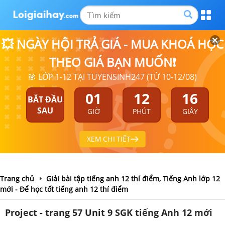
💥 NGÀY HỘI TRẢ GIÁ - MUA KHOÁ HỌC
THEO GIÁ BẠN MUỐN❗
🎯 LỚP 1-12 TẠI TUYENSINH247 (TỪ 10-12/08)
01
12
16
BẮT ĐẦU
SAU
GIỜ
PHÚT
GIÂY
XEM CHI TIẾT
Trang chủ
Giải bài tập tiếng anh 12 thí điểm, Tiếng Anh lớp 12
mới - Để học tốt tiếng anh 12 thí điểm
Project - trang 57 Unit 9 SGK tiếng Anh 12 mới