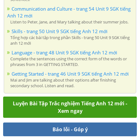
Communication and Culture - trang 54 Unit 9 SGK tiếng
Anh 12 mới
Listen to Peter, Jane, and Mary talking about their summer jobs.
Skills - trang 50 Unit 9 SGK tiếng Anh 12 mới
Tổng hợp các bài tập trong phần Skills - trang 50 Unit 9 SGK tiếng
anh 12 mới
Language - trang 48 Unit 9 SGK tiếng Anh 12 mới
Complete the sentences using the correct form of the words or
phrases from 3 in GETTING STARTED.
Getting Started - trang 46 Unit 9 SGK tiếng Anh 12 mới
Mai and Jim are talking about their options after finishing
secondary school. Listen and read.
Luyện Bài Tập Trắc nghiệm Tiếng Anh 12 mới -
Xem ngay
Báo lỗi - Góp ý