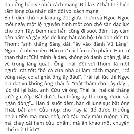
đã đứng hẳn về phía cách mạng. Đó là sự thật thể hiện
tấm lòng của nhân dân đối với cách mạng.
Bình diện thứ hai là xung đột giữa Thơm và Ngọc. Ngọc
mỗi ngày một lộ nguyên hình một con chó săn đắc lực
cho bọn Tây. Đêm nào hắn cũng đi suốt đêm, tay cầm
đèn bấm và gậy gộc để lùng bắt cán bộ. Lời đồn đến tai
Thơm: “anh thằng Sáng dắt Tây vào đánh Vũ Lăng”.
Ngọc có nhiều tiền. Hắn mơ cái hàm cửu phẩm. Hắn tự
than thân: "Chỉ mình là đen, không có danh phận gì, lép
vế trong làng quá!”. Ông Thái, đối với Thơm, là một
người rất tốt: “bỏ cả cửa nhà đi làm cách mạng”, “cả
vùng này, có ai ghét ông ấy đâu!”. Trái lại, lúc thì Ngọc
bịa đặt vu khống ông Thái là: “mật thám cho Tây đấy ",
lúc thì lại bảo, anh Cửu và ông Thái là "hai cái thằng
tướng cướp. Bắt được hai thằng ấy thì cũng được vài
ngàn đồng”... Hắn đi suốt đêm, hắn đi lùng sục bắt ông
Thái, bắt anh Cửu nộp cho Tây là để được thưởng
nhiều tiền mà mua nhà, mà tậu mấy mẫu ruộng nữa,
mà chạy cái hàm cửu phẩm, mà ăn khao một chuyến
"thế mới thích”!