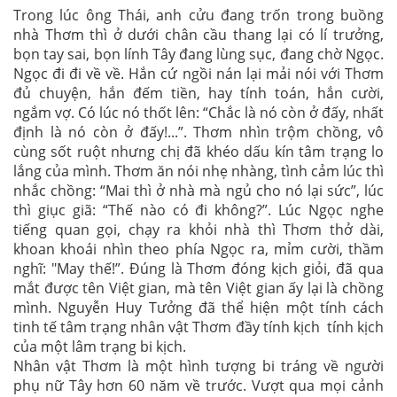
Trong lúc ông Thái, anh cửu đang trốn trong buồng
nhà Thơm thì ở dưới chân cầu thang lại có lí trưởng,
bọn tay sai, bọn lính Tây đang lùng sục, đang chờ Ngọc.
Ngọc đi đi về về. Hắn cứ ngồi nán lại mải nói với Thơm
đủ chuyện, hắn đếm tiền, hay tính toán, hắn cười,
ngắm vợ. Có lúc nó thốt lên: “Chắc là nó còn ở đấy, nhất
định là nó còn ở đấy!...”. Thơm nhìn trộm chồng, vô
cùng sốt ruột nhưng chị đã khéo dấu kín tâm trạng lo
lắng của mình. Thơm ăn nói nhẹ nhàng, tình cảm lúc thì
nhắc chồng: “Mai thì ở nhà mà ngủ cho nó lại sức”, lúc
thì giục giã: “Thế nào có đi không?”. Lúc Ngọc nghe
tiếng quan gọi, chạy ra khỏi nhà thì Thơm thở dài,
khoan khoái nhìn theo phía Ngọc ra, mỉm cười, thầm
nghĩ: "May thế!”. Đúng là Thơm đóng kịch giỏi, đã qua
mắt được tên Việt gian, mà tên Việt gian ấy lại là chồng
mình. Nguyễn Huy Tưởng đã thể hiện một tính cách
tinh tế tâm trạng nhân vật Thơm đầy tính kịch tính kịch
của một lâm trạng bi kịch.
Nhân vật Thơm là một hình tượng bi tráng về người
phụ nữ Tây hơn 60 năm về trước. Vượt qua mọi cảnh