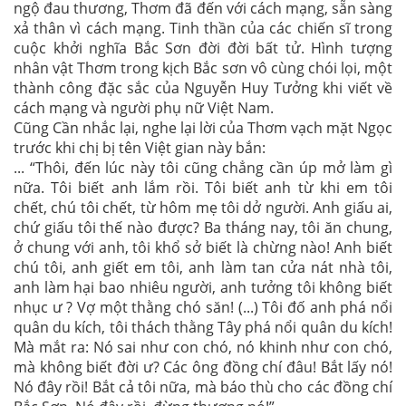
ngộ đau thương, Thơm đã đến với cách mạng, sẵn sàng
xả thân vì cách mạng. Tinh thần của các chiến sĩ trong
cuộc khởi nghĩa Bắc Sơn đời đời bất tử. Hình tượng
nhân vật Thơm trong kịch Bắc sơn vô cùng chói lọi, một
thành công đặc sắc của Nguyễn Huy Tưởng khi viết về
cách mạng và người phụ nữ Việt Nam.
Cũng Cần nhắc lại, nghe lại lời của Thơm vạch mặt Ngọc
trước khi chị bị tên Việt gian này bắn:
... “Thôi, đến lúc này tôi cũng chẳng cần úp mở làm gì
nữa. Tôi biết anh lắm rồi. Tôi biết anh từ khi em tôi
chết, chú tôi chết, từ hôm mẹ tôi dở người. Anh giấu ai,
chứ giấu tôi thế nào được? Ba tháng nay, tôi ăn chung,
ở chung với anh, tôi khổ sở biết là chừng nào! Anh biết
chú tôi, anh giết em tôi, anh làm tan cửa nát nhà tôi,
anh làm hại bao nhiêu người, anh tưởng tôi không biết
nhục ư ? Vợ một thằng chó săn! (...) Tôi đố anh phá nổi
quân du kích, tôi thách thằng Tây phá nổi quân du kích!
Mà mắt ra: Nó sai như con chó, nó khinh như con chó,
mà không biết đời ư? Các ông đồng chí đâu! Bắt lấy nó!
Nó đây rồi! Bắt cả tôi nữa, mà báo thù cho các đồng chí