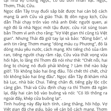
tại nhà vợ chồng Ngọc, có đủ bốn nhân vật: Ngọc,
Thơm, Thái, Cửu.
Ngọc dẫn Tây truy đuổi sắp bắt được hai cán bộ cách
mạng là anh Cửu và giáo Thái. Bị dồn nguy kịch, Cửu
dẫn Thái chạy trốn vào nhà anh Điếc người quen, ai
ngờ đó là nhà Ngọc mới tậu được. cửu rút súng toan
bắn Thơm vì anh cho rằng: "Vợ Việt gian thì cũng tù Việt
gian”. Nhưng Thái đã giữ tay lại và bảo: “đừng bắn", vì
anh tin rằng Thơm mang "dòng máu cụ Phương", đó là
dòng máu yêu nước, cách mạng. Khi tiếng chó sủa râm
ran, tiếng người chạy rầm rập, Cửu vừa thất vọng vừa
hối hận, lo lắng thì Thơm đã nói như thề: “Chết nỗi, hai
ông bị chúng nó đuổi phải không ? Làm thế nào bây
giờ?. Tôi không bảo hai ông đâu. Tôi chết thì chết, chứ
tôi không bảo hai ông đâu”. Ngọc dẫn Tây đi khám nhà
bà Lục, nhà bác Chui. Tiếng chân đi, tiếng gậy lộc cộc
càng gần. Thái và Cửu định chạy ra thì Thơm đã ngăn
lại, đẩy hai cán bộ vào buồng và nói: "Có lối thông ra
ngoài đấy, khép cửa buồng lại’’.
Tình huống này đầy kịch tính, căng thẳng, hồi hộp. Vợ
Việt gian đã che giấu, bảo vệ cán bộ cách mạng. Thơm