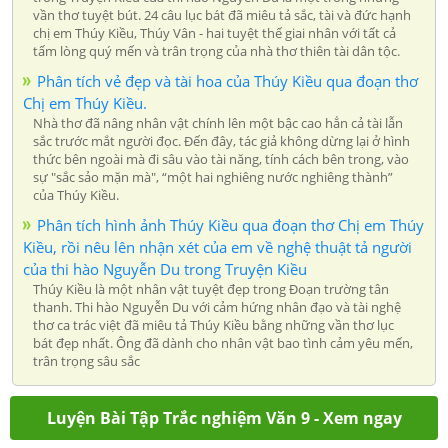
vần thơ tuyệt bút. 24 câu lục bát đã miêu tả sắc, tài và đức hạnh
chị em Thúy Kiều, Thúy Vân - hai tuyệt thế giai nhân với tất cả
tấm lòng quý mến và trân trọng của nhà thơ thiên tài dân tộc.
Phân tích vẻ đẹp và tài hoa của Thúy Kiều qua đoạn thơ
Chị em Thúy Kiều.
Nhà thơ đã nâng nhân vật chính lên một bậc cao hẳn cả tài lẫn
sắc trước mắt người đọc. Đến đây, tác giả không dừng lại ở hình
thức bên ngoài mà đi sâu vào tài năng, tính cách bên trong, vào
sự "sắc sảo mặn mà", “một hai nghiêng nước nghiêng thành”
của Thúy Kiều.
Phân tích hình ảnh Thúy Kiều qua đoạn thơ Chị em Thúy
Kiều, rồi nêu lên nhận xét của em về nghệ thuật tả người
của thi hào Nguyễn Du trong Truyện Kiều
Thúy Kiều là một nhân vật tuyệt đẹp trong Đoạn trường tân
thanh. Thi hào Nguyễn Du với cảm hứng nhân đạo và tài nghệ
thơ ca trác việt đã miêu tả Thúy Kiều bằng những vần thơ lục
bát đẹp nhất. Ông đã dành cho nhân vật bao tình cảm yêu mến,
trân trọng sâu sắc
Luyện Bài Tập Trắc nghiệm Văn 9 - Xem ngay