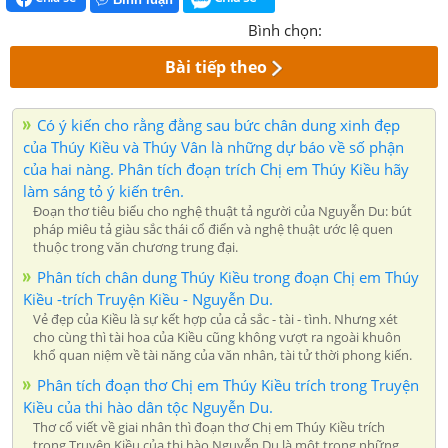
Bình chọn:
Bài tiếp theo
Có ý kiến cho rằng đằng sau bức chân dung xinh đẹp
của Thúy Kiều và Thúy Vân là những dự báo về số phận
của hai nàng. Phân tích đoạn trích Chị em Thúy Kiều hãy
làm sáng tỏ ý kiến trên.
Đoạn thơ tiêu biểu cho nghệ thuật tả người của Nguyễn Du: bút
pháp miêu tả giàu sắc thái cổ điển và nghệ thuật ước lệ quen
thuộc trong văn chương trung đại.
Phân tích chân dung Thúy Kiều trong đoạn Chị em Thúy
Kiều -trích Truyện Kiều - Nguyễn Du.
Vẻ đẹp của Kiều là sự kết hợp của cả sắc - tài - tình. Nhưng xét
cho cùng thì tài hoa của Kiều cũng không vượt ra ngoài khuôn
khổ quan niệm về tài năng của văn nhân, tài tử thời phong kiến.
Phân tích đoạn thơ Chị em Thúy Kiều trích trong Truyện
Kiều của thi hào dân tộc Nguyễn Du.
Thơ cổ viết về giai nhân thì đoạn thơ Chị em Thúy Kiều trích
trong Truyện Kiều của thi hào Nguyễn Du là một trong những