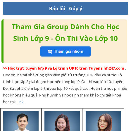
Báo lỗi - Góp ý
Tham Gia Group Dành Cho Học
Sinh Lớp 9 - Ôn Thi Vào Lớp 10
>> Học trực tuyến lớp 9 và Lộ trình UP10 trên Tuyensinh247.com
.
Học online tại nhà cũng giáo viên giỏi từ trường TOP đầu cả nước. Lộ
trình học tập 3 giai đoạn: Học nền tảng lớp 9, Ôn thi vào lớp 10, Luyện
Đề. Bứt phá điểm lớp 9, thi vào lớp 10 kết quả cao. Hoàn trả học phí nếu
học không hiệu quả. Phụ huynh và học sinh tham khảo chi tiết khoá
học tại:
Link