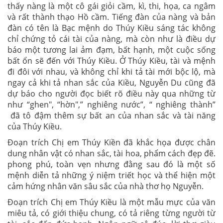
thấy nàng là một cô gái giỏi cầm, kì, thi, họa, ca ngâm
và rất thành thạo Hồ cầm. Tiếng đàn của nàng và bản
đàn có tên là Bạc mệnh do Thúy Kiều sáng tác không
chỉ chứng tỏ cái tài của nàng, mà còn như là điều dự
báo một tương lai ảm đạm, bất hạnh, một cuộc sống
bất ổn sẽ đến với Thúy Kiều. Ở Thúy Kiều, tài và mệnh
đi đôi với nhau, và không chỉ khi tả tài mới bộc lộ, mà
ngay cả khi tả nhan sắc của Kiều, Nguyễn Du cũng đã
dự báo cho người đọc biết rõ điều này qua những từ
như “ghen", “hờn",” nghiêng nước”, “ nghiêng thành”
đã tô đậm thêm sự bất an của nhan sắc và tài năng
của Thúy Kiều.
Đoạn trích Chị em Thúy Kiền đã khắc họa được chân
dung nhân vật có nhan sắc, tài hoa, phẩm cách đẹp đẽ.
phong phú, toàn vẹn nhưng đằng sau đó là một số
mệnh diễn tả những ý niệm triết học và thể hiện một
cảm hứng nhân văn sâu sắc của nhà thơ họ Nguyễn.
Đoạn trích Chị em Thúy Kiều là một mẫu mực của văn
miêu tả, có giới thiệu chung, có tả riêng từng người từ