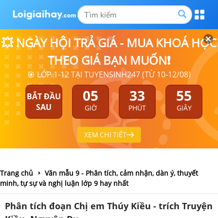
💥 NGÀY HỘI TRẢ GIÁ - MUA KHOÁ HỌC
THEO GIÁ BẠN MUỐN❗
🎯 LỚP 1-12 TẠI TUYENSINH247 (TỪ 10-12/08)
05
33
55
BẮT ĐẦU
SAU
GIỜ
PHÚT
GIÂY
XEM CHI TIẾT
Trang chủ
Văn mẫu 9 - Phân tích, cảm nhận, dàn ý, thuyết
minh, tự sự và nghị luận lớp 9 hay nhất
Phân tích đoạn Chị em Thúy Kiều - trích Truyện