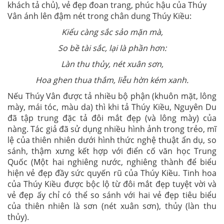
khách tả chủ), vẻ đẹp đoan trang, phúc hậu của Thúy
Vân ánh lên đậm nét trong chân dung Thúy Kiều:
Kiểu càng sắc sảo mặn mà,
So bề tài sắc, lại là phần hơn:
Làn thu thủy, nét xuân sơn,
Hoa ghen thua thắm, liễu hờn kém xanh.
Nếu Thúy Vân được tả nhiều bộ phận (khuôn mặt, lông
mày, mái tóc, màu da) thì khi tả Thúy Kiều, Nguyên Du
đã tập trung đặc tả đôi mắt đẹp (và lông mày) của
nàng. Tác giả đã sử dụng nhiều hình ảnh trong trẻo, mĩ
lệ của thiên nhiên dưới hình thức nghệ thuật ẩn dụ, so
sánh, thậm xưng kết hợp với điển cố văn học Trung
Quốc (Một hai nghiêng nước, nghiêng thành để biểu
hiện vẻ đẹp đầy sức quyến rũ của Thúy Kiều. Tinh hoa
của Thúy Kiều được bộc lộ từ đôi mắt đẹp tuyệt vời và
vẻ đẹp ấy chỉ có thể so sánh với hai vẻ đẹp tiêu biểu
của thiên nhiên là sơn (nét xuân sơn), thủy (làn thu
thủy).