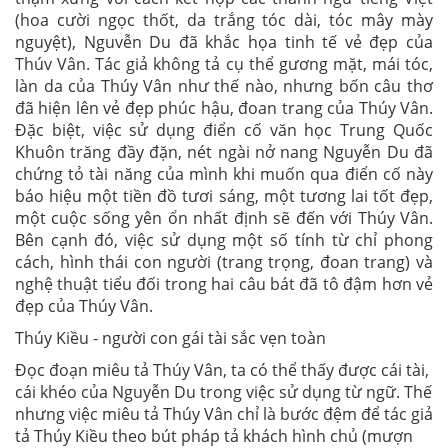
(hoa cười ngọc thốt, da trắng tóc dài, tóc mây mày
nguyệt), Nguvễn Du đã khắc họa tinh tế vẻ đẹp của
Thúv Vân. Tác giả không tả cụ thể gương mặt, mái tóc,
làn da của Thúy Vân như thế nào, nhưng bốn câu thơ
đã hiện lên vẻ đẹp phúc hậu, đoan trang của Thúy Vân.
Đặc biệt, việc sử dụng điển cố văn học Trung Quốc
Khuôn trăng đầy đặn, nét ngài nở nang Nguyễn Du đã
chứng tỏ tài năng của mình khi muốn qua điển cố này
báo hiệu một tiền đồ tươi sáng, một tương lai tốt đẹp,
một cuộc sống yên ổn nhất định sẽ đến với Thúy Vân.
Bên cạnh đó, việc sử dụng một số tính từ chỉ phong
cách, hình thái con người (trang trọng, đoan trang) và
nghệ thuật tiểu đối trong hai câu bát đã tô đậm hơn vẻ
đẹp của Thúy Vân.
Thúy Kiều - người con gái tài sắc vẹn toàn
Đọc đoạn miêu tả Thúy Vân, ta có thể thấy được cái tài,
cái khéo của Nguyễn Du trong việc sử dụng từ ngữ. Thế
nhưng việc miêu tả Thúy Vân chỉ là bước đệm để tác giả
tả Thúy Kiều theo bút pháp tả khách hình chủ (mượn