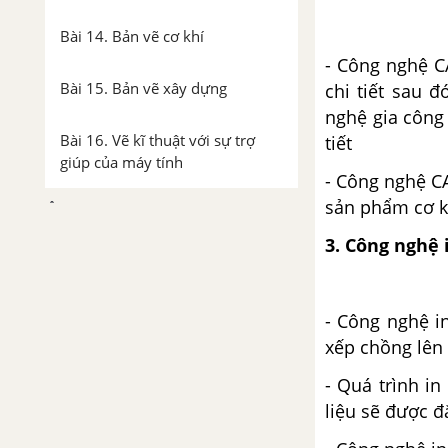
Bài 14. Bản vẽ cơ khí
- Công nghệ 
Bài 15. Bản vẽ xây dựng
chi tiết sau
nghệ gia công
Bài 16. Vẽ kĩ thuật với sự trợ
tiết
giúp của máy tính
- Công nghệ C
sản phẩm cơ k
Chương III. Thiết kế kĩ thuật
3. Công nghệ 
Bài 17. Khái quát về thiết kế kỹ
thuật
- Công nghệ i
Bài 18. Quy trình thiết kế kĩ
xếp chồng lên
thuật
- Quá trình in
Bài 19. Những yếu tố ảnh
liệu sẽ được 
hưởng đến thiết kế kĩ thuật