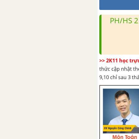
Bài 16. Một số sâu hại cây trồng
PH/HS 2
thường gặp và biện pháp phòng
trừ
Bài 17. Một số bệnh hại cây
trồng thường gặp và biện pháp
phòng trừ
>> 2K11 học trự
thức cập nhật th
Bài 18. Ứng dụng công nghệ vi
9,10 chỉ sau 3 t
sinh trong phòng trừ sâu, bệnh
hại cây trồng
Ôn tập chương V
Chương VI. Kĩ thuật trồng
trọt