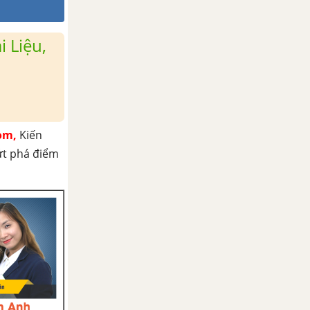
 Liệu,
om,
Kiến
ứt phá điểm