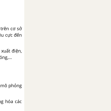
trên cơ sở
iêu cực đến
xuất điện,
nóng,…
hệ mô phỏng
ng hóa các