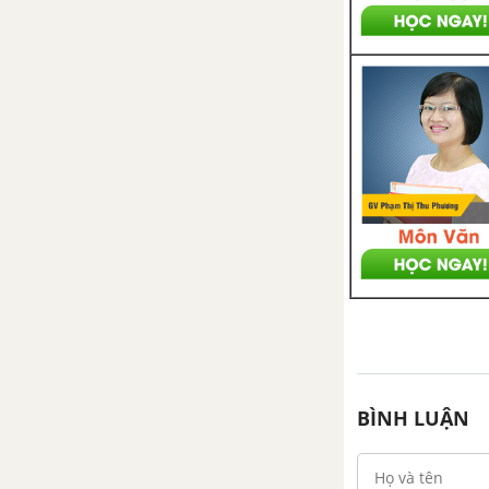
Bài 19. Quy trình trồng trọt và
cơ giới hoá trong trồng trọt
Bài 20. Công nghệ cao trong thu
hoạch và bảo quản sản phẩm
trồng trọt
Bài 21. Chế biến sản phẩm
trồng trọt
Ôn tập chương VI
Chương VII. Trồng trọt công
nghệ cao
Bài 23. Giới thiệu về trồng trọt
BÌNH LUẬN
công nghệ cao
Bài 24. Một số công nghệ cao