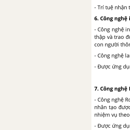
Bài 4. Sử dụng, cải tạo và bảo vệ
- Trí tuệ nhận
đất trồng
6. Công nghệ 
Bài 5. Giá thể cây trồng
- Công nghệ int
thập và trao đ
Ôn tập chương II
con người thô
Chương III. Phân bón
- Công nghệ la
- Được ứng dụn
Bài 7. Giới thiệu về phân bón
Bài 8. Sử dụng và bảo quản
7. Công nghệ
phân bón
- Công nghệ R
Bài 9. Ứng dụng công nghệ vi
nhân tạo được
sinh trong sản suất phân bón
nhiệm vụ theo 
- Được ứng dụn
Ôn tập chương III