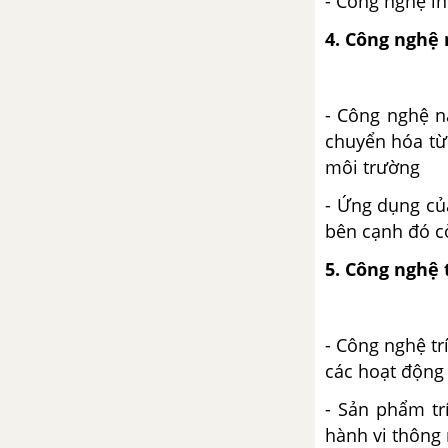
- Công nghệ i
Bài 20. Nguyên tắc thiết kế kĩ
4. Công nghệ 
thuật
Bài 21. Phương pháp, phương
- Công nghệ n
tiện hỗ trợ thiết kế kĩ thuật
chuyển hóa từ 
môi trường
Chương I. Giới thiệu chung
về trồng trọt
- Ứng dụng củ
bên cạnh đó c
Bài 1. Giới thiệu về trồng trọt
5. Công nghệ 
Bài 2. Cây trồng và các yếu tố
chính trong trồng trọt
- Công nghệ trí
Chương II. Đất trồng
các hoạt động
- Sản phẩm tr
Bài 3. Giới thiệu về đất trồng
hành vi thông