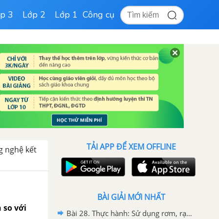
p 3
Lớp 2
Lớp 1
Công cụ
TẢI APP ĐỂ XEM OFFLINE
g nghệ kết
BÀI GIẢI MỚI NHẤT
 so với
Bài 28. Thực hành: Sử dụng rơm, rạ để trồng nấm rơm trang 140, 141 SGK Công nghệ 10 Kết nối tri thức