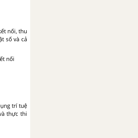
ết nối, thu
ật số và cả
ết nối
ụng trí tuệ
à thực thi