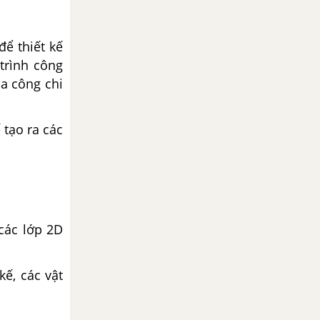
ể thiết kế
trình công
a công chi
tạo ra các
các lớp 2D
kế, các vật