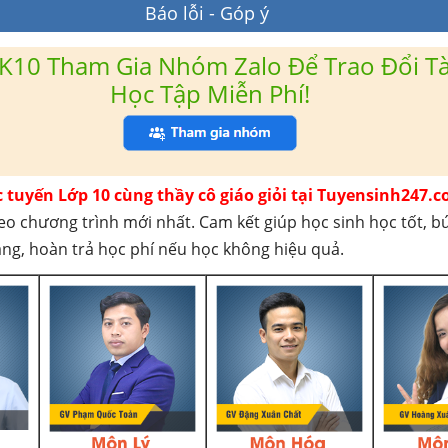
Báo lỗi - Góp ý
K10 Tham Gia Nhóm Zalo Để Trao Đổi Tài
Học Tập Miễn Phí!
c tuyến Lớp 10 cùng thầy cô giáo giỏi tại Tuyensinh247.c
eo chương trình mới nhất. Cam kết giúp học sinh học tốt, b
háng, hoàn trả học phí nếu học không hiệu quả.