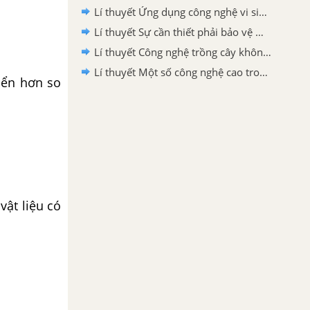
Lí thuyết Ứng dụng công nghệ vi sinh trong bảo vệ môi trường và xử lí chất thải trồng trọt - Công nghệ 10 Công nghệ trồng trọt Kết nối tri thức
Lí thuyết Sự cần thiết phải bảo vệ môi trường trong trồng trọt - Công nghệ 10 Công nghệ trồng trọt Kết nối tri thức
Lí thuyết Công nghệ trồng cây không dùng đất - Công nghệ 10 Công nghệ trồng trọt Kết nối tri thức
Lí thuyết Một số công nghệ cao trong trồng trọt - Công nghệ 10 Công nghê trồng trọt Kết nối tri thức
iển hơn so
vật liệu có